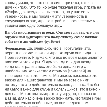
снова думаю, что это всего лишь три очка, как и в
других играх. Это точно будет тяжелая игра. Играть на
«Энфилде» всегда очень сложно, но у нас есть
уверенность, и мы проявим эту уверенность в
следующих играх, игра за игрой, и в воскресенье мы
увидим еще одну большую игру.
Вы оба иностранные игроки. Считаете ли вы, что для
зарубежной аудитории это по-прежнему самое важное
событие в английском футболе?
Фернандеш:
Да, очевидно, что в Португалии это,
вероятно, самая важная игра, которую они видят в
Премьер-лиге. Я думаю, что все во всем мире знают о
важности этой игры. Я думаю, год или два назад,
когда мы играли в них, это была одна из игр с
наибольшим количеством стримов [зрителей] на
телевидении, я это помню. Мы знаем, насколько это
важно для наших фанатов, и мы вместе с ними,
потому что это действительно важно для нас. Что бы
ни было важно для клуба и болельщиков, это важно и
для нас. Мы хотим выиграть эту игру, но, как сказал
Давид, для нас очень важно понимать, что такие игры
действительно особенные, но они не дают нам