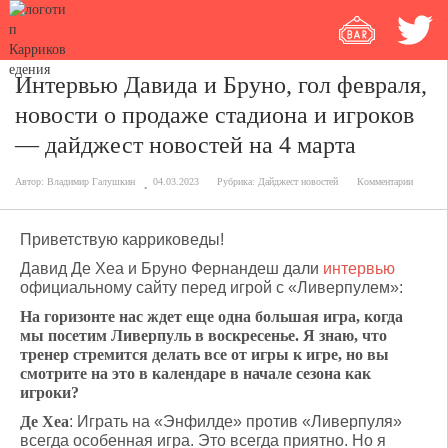
Интервью Давида и Бруно, гол февраля,
новости о продаже стадиона и игроков
— дайджест новостей на 4 марта
Автор:
Владимир Галушкин
04.03.2023
Рубрика:
Дайджест новостей
Комментарии
Приветствую карриковеды!
Давид Де Хеа и Бруно Фернандеш дали
интервью
официальному сайту перед игрой с «Ливерпулем»:
На горизонте нас ждет еще одна большая игра, когда
мы посетим Ливерпуль в воскресенье. Я знаю, что
тренер стремится делать все от игры к игре, но вы
смотрите на это в календаре в начале сезона как
игроки?
Де Хеа
: Играть на «Энфилде» против «Ливерпуля»
всегда особенная игра. Это всегда приятно. Но я