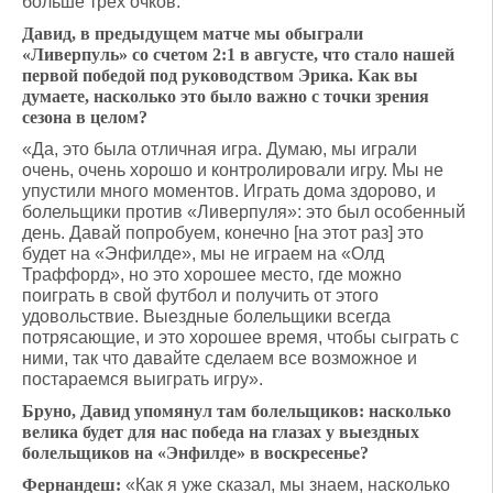
больше трех очков.
Давид, в предыдущем матче мы обыграли
«Ливерпуль» со счетом 2:1 в августе, что стало нашей
первой победой под руководством Эрика. Как вы
думаете, насколько это было важно с точки зрения
сезона в целом?
«Да, это была отличная игра. Думаю, мы играли
очень, очень хорошо и контролировали игру. Мы не
упустили много моментов. Играть дома здорово, и
болельщики против «Ливерпуля»: это был особенный
день. Давай попробуем, конечно [на этот раз] это
будет на «Энфилде», мы не играем на «Олд
Траффорд», но это хорошее место, где можно
поиграть в свой футбол и получить от этого
удовольствие. Выездные болельщики всегда
потрясающие, и это хорошее время, чтобы сыграть с
ними, так что давайте сделаем все возможное и
постараемся выиграть игру».
Бруно, Давид упомянул там болельщиков: насколько
велика будет для нас победа на глазах у выездных
болельщиков на «Энфилде» в воскресенье?
Фернандеш:
«Как я уже сказал, мы знаем, насколько