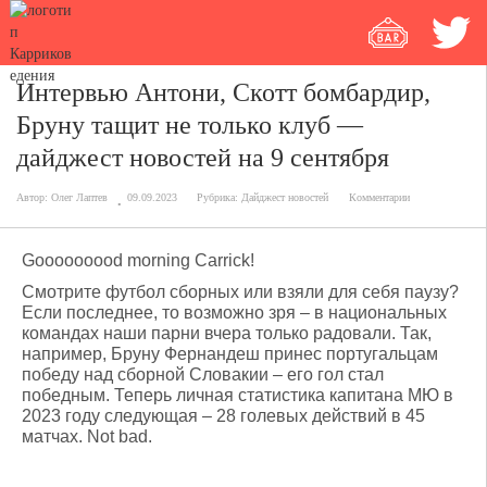
Интервью Антони, Скотт бомбардир,
Бруну тащит не только клуб —
дайджест новостей на 9 сентября
Автор:
Олег Лаптев
09.09.2023
Рубрика:
Дайджест новостей
Комментарии
Gooooooood morning Carrick!
Смотрите футбол сборных или взяли для себя паузу?
Если последнее, то возможно зря – в национальных
командах наши парни вчера только радовали. Так,
например, Бруну Фернандеш принес португальцам
победу над сборной Словакии – его гол стал
победным. Теперь личная статистика капитана МЮ в
2023 году следующая – 28 голевых действий в 45
матчах. Not bad.