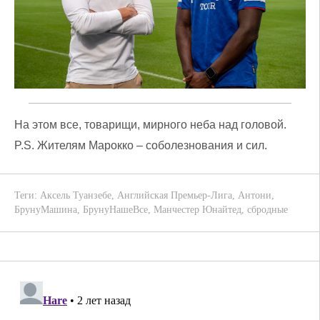
На этом все, товарищи, мирного неба над головой.
P.S. Жителям Марокко – соболезнования и сил.
Теги:
Аксель Туанзебе
,
Английская Премьер-Лига
,
Антони
,
БрунуМашина
,
БрунуНашеВсе
,
Манчестер Юнайтед
,
сбродные