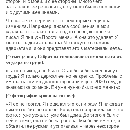
сторон. И с моей, и с ее стороны. Много чего
заставляло ее ревновать, но у меня были отношения
и с другими женщинами.
Что касается переписок, то некоторые вещи она
изменила. Например, писала сообщения, а мои
удаляла, оставляя только одно слово, которое я
писал. Я пишу: «Прости меня». А она это удаляет. У
меня есть доказательства. Я свяжусь со своими
адвокатами, и они представят это в материалы дела».
[О смещении у Габриэлы силиконового имплантата из-
за удара по груди]:
«Такого никогда не было. Стал бы я бить женщину в
грудь? Я только держал ее, но не крепко. Проблемы с
имплантатом ей диагностировали еще в 2020 году, до
знакомства со мной. Ей уже нужно было его менять».
[О фотографии крови на голове]:
«Я ее не трогал. Я не делал этого, ни разу. Я никогда и
никого не бил по голове. Когда она направила мне это
фото, я уже уехал, я уже был дома. До этого я был с
ней в отеле, она не была ранена. Мы были вместе, я
обхватил её руками и успокаивал – через некоторое