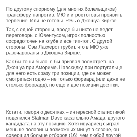
По другому спорному (для многих болельщиков)
трансферу, напротив, МЮ и игрок готовы проявить
терпение. Или не готовы. Речь о Джошуа Зиркзе.
Так, с одной стороны, вроде бы никто не ведет
переговоры с Ювентусом, игрок полностью
сосредоточен на клубе и все тип-топ. С другой
стороны, Сэм Лакхерст трубит, что в МЮ уже
разочарованы в Джошуа Зиркзе.
Как бы то ни было, я бы призвал посмотреть на
Джошуа при Амориме. Навскидку, при португальце
для него есть сразу три позиции, где он может
смотреться годно – не только форвард (или даже не
столько форвард), но еще и две позиции десятки.
Кстати, говоря о десятках – интересной статистикой
поделился Statman Dave касательно Амада, другого
кандидата на эту позицию. Хотя ивуариец сыграл
меньше половины возможных минут в сезоне, он
совершил больше отборов (16), чем любой другой