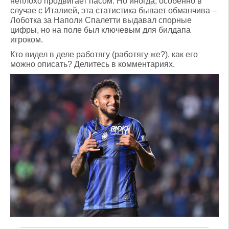
неплохо продвигает пасом. Но иногда, особенно в
случае с Италией, эта статистика бывает обманчива –
Лоботка за Наполи Спалетти выдавал спорные
цифры, но на поле был ключевым для билдапа
игроком.
Кто видел в деле работягу (работягу же?), как его
можно описать? Делитесь в комментариях.