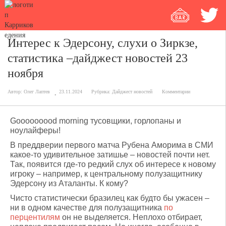
Интерес к Эдерсону, слухи о Зиркзе,
статистика –дайджест новостей 23
ноября
Автор:
Олег Лаптев
23.11.2024
Рубрика:
Дайджест новостей
Комментарии
Gooooooood morning тусовщики, горлопаны и
ноулайферы!
В преддверии первого матча Рубена Аморима в СМИ
какое-то удивительное затишье – новостей почти нет.
Так, появится где-то редкий слух об интересе к новому
игроку – например, к центральному полузащитнику
Эдерсону из Аталанты. К кому?
Чисто статистически бразилец как будто бы ужасен –
ни в одном качестве для полузащитника
по
перцентилям
он не выделяется. Неплохо отбирает,