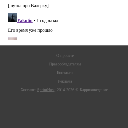
О проекте
Правообладателям
Контакты
Реклама
Хостинг:
SprintHost
; 2014-2026 © Карриковедение