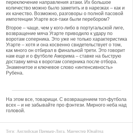
переключение направления атаки. Их большое
количество можно было заметить и в нарезках – как и
их качество. Возможно, разговоры о полной пасовой
импотенции Угарте все-таки были перебором?
Второе – чаще, чем у кого-либо в португальской лиге,
возвращение мяча Угарте приводило к удару по
воротам соперника. Это уже не только характеристика
Угарте – хотя и она косвенно свидетельствует о том,
как много он отбирал в финальной трети. Это говорит
нам еще и о футболе Аморима – ставке на быструю
доставку мяча к воротам соперника после отбора.
Знаменитое и ключевое слово «интенсивность»
Рубена.
На этом все, товарищи. С возвращением топ-футбола
всех – и не забывайте про фэнтези. Мирного неба над
головой.
Теги:
Английская Премьер-Лига
,
Манчестер Юнайтед