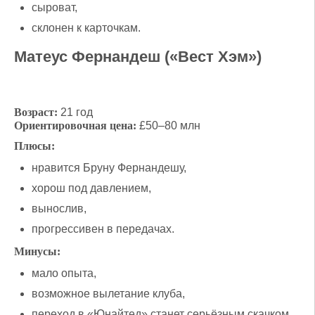
сыроват,
склонен к карточкам.
Матеус Фернандеш («Вест Хэм»)
Возраст:
21 год
Ориентировочная цена:
£50–80 млн
Плюсы:
нравится Бруну Фернандешу,
хорош под давлением,
вынослив,
прогрессивен в передачах.
Минусы:
мало опыта,
возможное вылетание клуба,
переход в «Юнайтед» станет серьёзным скачком.