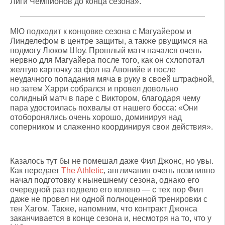
Лиги Чемпионов до конца сезона».
МЮ подходит к концовке сезона с Магуайером и
Линделефом в центре защиты, а также рвущимся на
подмогу Люком Шоу. Прошлый матч начался очень
нервно для Магуайера после того, как он схлопотал
желтую карточку за фол на Авонийе и после
неудачного попадания мяча в руку в своей штрафной,
но затем Харри собрался и провел довольно
солидный матч в паре с Виктором, благодаря чему
пара удостоилась похвалы от нашего босса: «Они
отоборонялись очень хорошо, доминируя над
соперником и слаженно координируя свои действия».
Казалось тут бы не помешал даже Фил Джонс, но увы.
Как передает
The Athletic
, англичанин очень позитивно
начал подготовку к нынешнему сезона, однако его
очередной раз подвело его колено — с тех пор Фил
даже не провел ни одной полноценной тренировки с
тен Хагом. Также, напомним, что контракт Джонса
заканчивается в конце сезона и, несмотря на то, что у