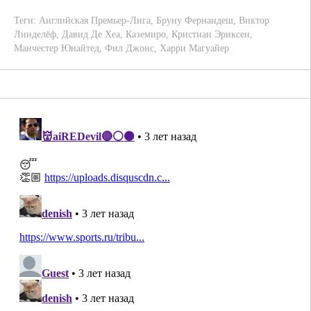
Теги:
Английская Премьер-Лига
,
Бруну Фернандеш
,
Виктор
Линделёф
,
Давид Де Хеа
,
Каземиро
,
Кристиан Эриксен
,
Манчестер Юнайтед
,
Фил Джонс
,
Харри Магуайер