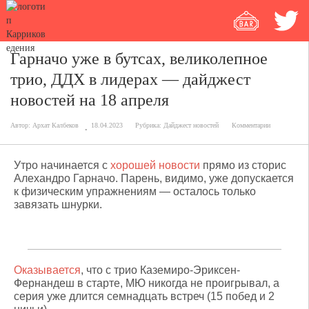
Гарначо уже в бутсах, великолепное
трио, ДДХ в лидерах — дайджест
новостей на 18 апреля
Автор:
Архат Калбеков
18.04.2023
Рубрика:
Дайджест новостей
Комментарии
Утро начинается с
хорошей новости
прямо из сторис
Алехандро Гарначо. Парень, видимо, уже допускается
к физическим упражнениям — осталось только
завязать шнурки.
Оказывается
, что с трио Каземиро-Эриксен-
Фернандеш в старте, МЮ никогда не проигрывал, а
серия уже длится семнадцать встреч (15 побед и 2