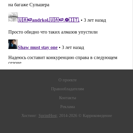
О проекте
Правообладателям
Контакты
Реклама
Хостинг:
SprintHost
; 2014-2026 © Карриковедение