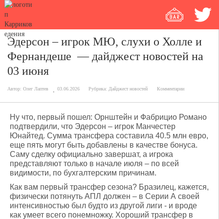
Эдерсон – игрок МЮ, слухи о Холле и
Фернандеше — дайджест новостей на
03 июня
Автор:
Олег Лаптев
03.06.2026
Рубрика:
Дайджест новостей
Комментарии
Ну что, первый пошел: Орнштейн и Фабрицио Романо
подтвердили, что Эдерсон – игрок Манчестер
Юнайтед. Сумма трансфера составила 40.5 млн евро,
еще пять могут быть добавлены в качестве бонуса.
Саму сделку официально завершат, а игрока
представляют только в начале июля – по всей
видимости, по бухгалтерским причинам.
Как вам первый трансфер сезона? Бразилец, кажется,
физически потянуть АПЛ должен – в Серии А своей
интенсивностью был будто из другой лиги - и вроде
как умеет всего понемножку. Хороший трансфер в