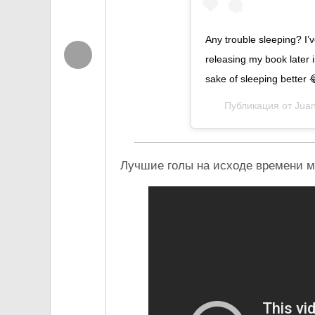
Any trouble sleeping? I’v
releasing my book later i
sake of sleeping better
Публикация от
Jua
Лучшие голы на исходе времени м