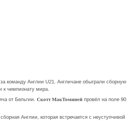
 за команду Англии U21. Англичане обыграли сборную
и к чемпионату мира.
ча от Бельгии.
Скотт МакТоминей
провёл на поле 90
 сборная Англии, которая встречается с неуступчивой