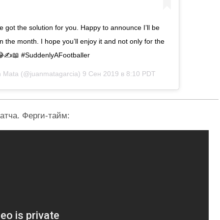
e got the solution for you. Happy to announce I’ll be
n the month. I hope you’ll enjoy it and not only for the
 😂✍️📖 #SuddenlyAFootballer
n Mata
(@juanmatagarcia)
9 Сен 2019 в 8:10 PDT
атча. Ферги-тайм: