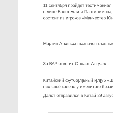
11 сентября пройдёт тестимониал
в лице Балотелли и Пантилимона, 
состоит из игроков «Манчестер Ю
Мартин Аткинсон назначен главным
За ВАР ответит Стюарт Аттуэлл.
Китайский футбо[л]ьный к[л]уб 
них своё колено у именитого браз
Далот отправился в Китай 29 авгус