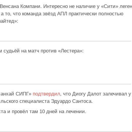
 Венсана Компани. Интересно не наличие у «Сити» леге
а то, что команда звёзд АПЛ практически полностью
найтед»:
 судьёй на матч против «Лестера»:
«Шанхай СИПГ»
подтвердил
, что Диогу Далот залечивал у
ильского специалиста Эдуардо Сантоса.
та и провёл там 10 дней на лечении.