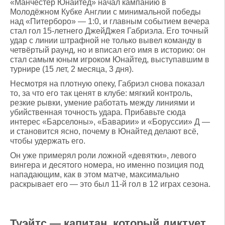
«Манчестер Юнайтед» начал кампанию в
Молодёжном Кубке Англии с минимальной победы
над «Питерборо» — 1:0, и главным событием вечера
стал гол 15-летнего ДжейДжея Габриэла. Его точный
удар с линии штрафной не только вывел команду в
четвёртый раунд, но и вписал его имя в историю: он
стал самым юным игроком Юнайтед, выступавшим в
турнире (15 лет, 2 месяца, 3 дня).
Несмотря на плотную опеку, Габриэл снова показал
то, за что его так ценят в клубе: мягкий контроль,
резкие рывки, умение работать между линиями и
убийственная точность удара. Прибавьте сюда
интерес «Барселоны», «Баварии» и «Боруссии» Д —
и становится ясно, почему в Юнайтед делают всё,
чтобы удержать его.
Он уже примерял роли ложной «девятки», левого
вингера и десятого номера, но именно позиция под
нападающим, как в этом матче, максимально
раскрывает его — это был 11-й гол в 12 играх сезона.
Туэйтс — капитан, который диктует