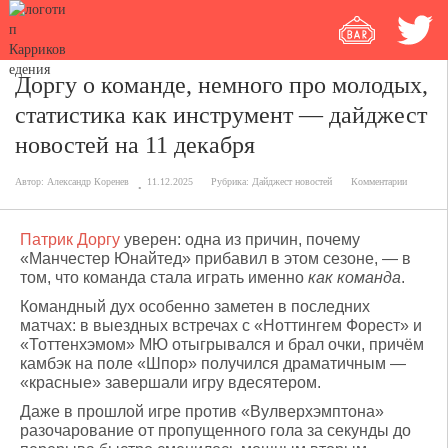
Доргу о команде, немного про молодых,
статистика как инструмент — дайджест
новостей на 11 декабря
Автор:
Александр Коренев
11.12.2025
Рубрика:
Дайджест новостей
Комментарии
Патрик Доргу
уверен: одна из причин, почему
«Манчестер Юнайтед» прибавил в этом сезоне, — в
том, что команда стала играть именно
как команда
.
Командный дух особенно заметен в последних
матчах: в выездных встречах с «Ноттингем Форест» и
«Тоттенхэмом» МЮ отыгрывался и брал очки, причём
камбэк на поле «Шпор» получился драматичным —
«красные» завершали игру вдесятером.
Даже в прошлой игре против «Вулверхэмптона»
разочарование от пропущенного гола за секунды до