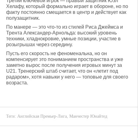
Третий ключевой игрок — правый защитник Юэл
Хелафу, который формально играет в обороне, но по
факту постоянно смещается в центр и действует как
полузащитник.
По манере — это что-то из стилей Риса Джеймса и
Трента Александер-Арнольда: высокий уровень
техники, хладнокровие, умные позиции, участие в
розыгрышах через середину.
Пусть его скорость не феноменальна, но он
компенсирует это пониманием пространства и уже
заметно вырос после получения игровых минут за
U21. Тренерский штаб считает, что он «летит под
радаром», хотя навыки у него — топовые для своего
возраста.
Теги:
Английская Премьер-Лига
,
Манчестер Юнайтед