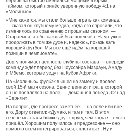
перерыва быстро сменилось мощным вторым
таймом, который принёс уверенную победу 4:1 на
«Молинью».
«Мне кажется, мы стали больше играть как команда,
— сказал он клубному медиа, когда его спросили, что
изменилось по сравнению с прошлым сезоном. —
Стараемся, чтобы каждый был вовлечён. Нам нужно
продолжать в том же духе и, надеюсь, показывать
хороший футбол. Мы всё ещё идём на хорошей
позиции в чемпионате».
Доргу понимает ценность глубины состава — впереди
команду ждёт период без Ноуссайра Мазрауи, Амаду
и Мбемо, которые уедут на Кубок Африки.
На «Молинью» фулбэк вышел на замену и провёл
свой 15-й матч сезона. Единственная игра, в которой
он не появлялся на поле, — домашняя победа 3:2 над
«Бернли».
На вопрос, где прогресс заметнее — на поле или вне
его, Доргу ответил: «Думаю, и там и там. В этом
сезоне мы стали ближе друг к другу, чем когда я только
пришёл. Хорошим получилось и предсезонье — оно
помогло всем интегрироваться, сплотиться. Ну и