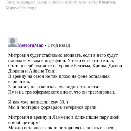
Теги:
Алехандро Гарначо
,
Кобби Майну
,
Манчестер Юнайтед
,
Маркус Рэшфорд