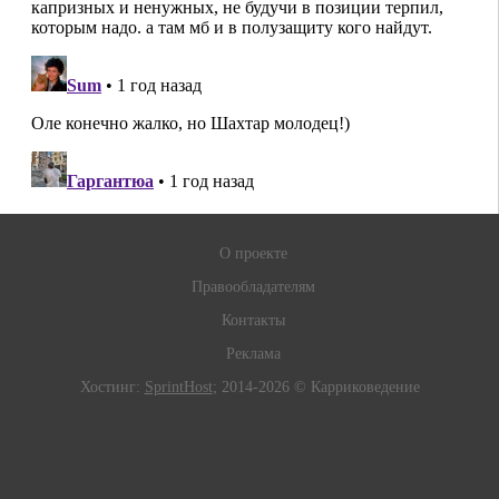
О проекте
Правообладателям
Контакты
Реклама
Хостинг:
SprintHost
; 2014-2026 © Карриковедение