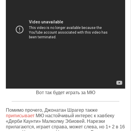
Вот так будет играть за МЮ
Помимо прочего, Джонатан Шрагер также
приписывает
МЮ настойчивый интерес к хавбеку
«Дерби Каунти» Малколму Эбиовей. Нарезки
прилагаются, играет справа, может слева, но 1+ 2 в 16