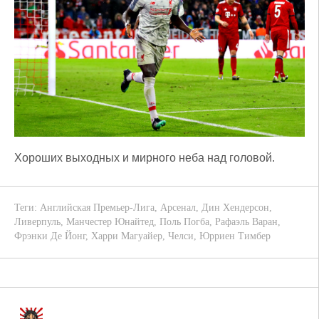
Хороших выходных и мирного неба над головой.
Теги:
Английская Премьер-Лига
,
Арсенал
,
Дин Хендерсон
,
Ливерпуль
,
Манчестер Юнайтед
,
Поль Погба
,
Рафаэль Варан
,
Фрэнки Де Йонг
,
Харри Магуайер
,
Челси
,
Юрриен Тимбер