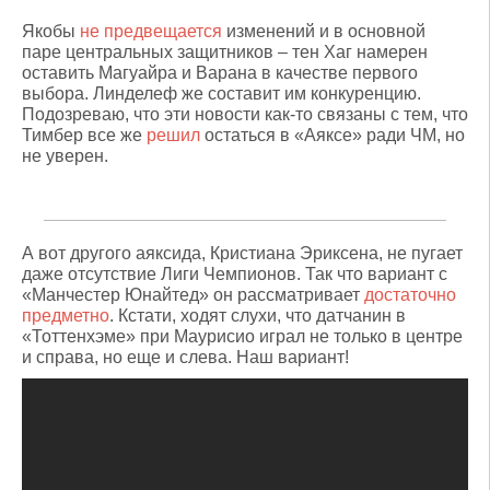
Якобы
не предвещается
изменений и в основной
паре центральных защитников – тен Хаг намерен
оставить Магуайра и Варана в качестве первого
выбора. Линделеф же составит им конкуренцию.
Подозреваю, что эти новости как-то связаны с тем, что
Тимбер все же
решил
остаться в «Аяксе» ради ЧМ, но
не уверен.
А вот другого аяксида, Кристиана Эриксена, не пугает
даже отсутствие Лиги Чемпионов. Так что вариант с
«Манчестер Юнайтед» он рассматривает
достаточно
предметно
. Кстати, ходят слухи, что датчанин в
«Тоттенхэме» при Маурисио играл не только в центре
и справа, но еще и слева. Наш вариант!