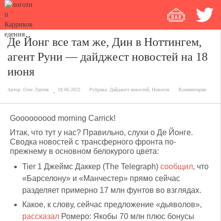
Де Йонг все там же, Дин в Ноттингем,
агент Руни — дайджест новостей на 18
июня
Автор:
Олег Лаптев
18.06.2022
Рубрика:
Дайджест новостей
,
Новости
Комментарии
Gooooooood morning Carrick!
Итак, что тут у нас? Правильно, слухи о Де Йонге.
Сводка новостей с трансферного фронта по-
прежнему в основном белокурого цвета:
Tier 1 Джеймс Даккер (The Telegraph)
сообщил
, что
«Барселону» и «Манчестер» прямо сейчас
разделяет примерно 17 млн фунтов во взглядах.
Какое, к слову, сейчас предложение «дьяволов»,
рассказал
Ромеро: Якобы 70 млн плюс бонусы