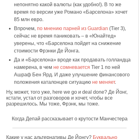
непонятно какой валюты (как удобно!). В то же
время по версии уже Романо «Барселона» хочет
85 млн евро.
Впрочем,
по мнению парней из Guardian
(Tier 3),
сейчас не время паниковать – в «Юнайтед»
уверены, что «Барселона пойдет на снижение
стоимости Фрэнки Де Йонга.
Да и «Барселона» вроде как продавать голландца
намерена, в чем
не сомневается
Tier 1 по ней
Ашраф Бен Ярд. И даже улучшение финансового
положения каталонцев ситуацию
не меняет
.
Ну, может, того уже, here we go и deal done? Де Йонг,
кстати, устал от разговоров и хочет, чтобы все
разрешилось. Мы тоже, Фрэнк, мы тоже.
Когда Депай рассказывает о крутости Манчестера
Какие у нас альтернативы Де Йонгу?
Буквально