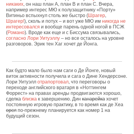
никаких
, он наш план А, план B и план C. Вчера,
например интерес МЮ к полузащитнику «Порту»
Витиньо вспыхнул столь же быстро (
Шрагер
,
Шрагер!
), сколь и потух – и вот уже МЮ им
никогда не
интересовался
и вообще парень одной ногой в ПСЖ
(
Романо
). Вроде как еще и с Биссума связывались,
согласно Лори Уитуэллу
– но все осталось на уровне
разговоров. Эрик тен Хаг хочет де Йонга.
Как будто мало было нам саги о Де Йонге, новый
виток активности получила и сага о Дине Хендерсоне.
Лори Уитуэлл
отрапортовал
, что переговоры о
переходе английского вратаря в «Ноттингем
Форрест» на правах аренды продвигаются хорошо,
сделка
близка
к завершению. Дин
канарейка
хочет
постоянную игровую практику, в то время как де Хеа
орел
по-прежнему планируется как номер 1 на
будущий сезон.