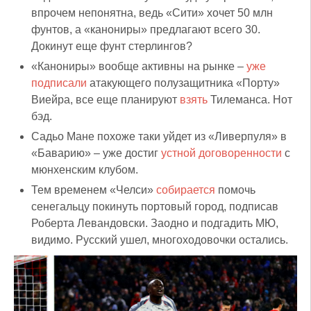
впрочем непонятна, ведь «Сити» хочет 50 млн
фунтов, а «канониры» предлагают всего 30.
Докинут еще фунт стерлингов?
«Канониры» вообще активны на рынке –
уже
подписали
атакующего полузащитника «Порту»
Виейра, все еще планируют
взять
Тилеманса. Нот
бэд.
Садьо Мане похоже таки уйдет из «Ливерпуля» в
«Баварию» – уже достиг
устной договоренности
с
мюнхенским клубом.
Тем временем «Челси»
собирается
помочь
сенегальцу покинуть портовый город, подписав
Роберта Левандовски. Заодно и подгадить МЮ,
видимо. Русский ушел, многоходовочки остались.