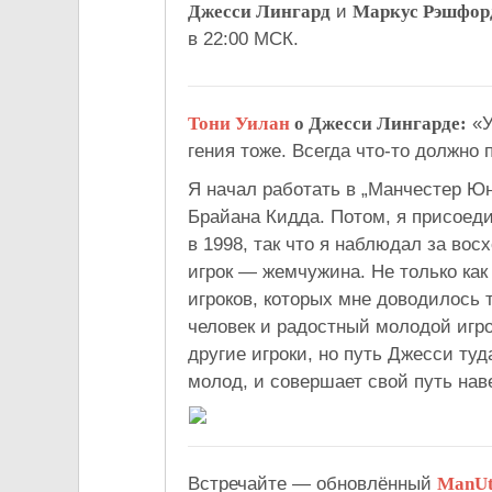
Джесси Лингард
и
Маркус Рэшфор
в 22:00 МСК.
Тони Уилан
о Джесси Лингарде:
«У
гения тоже. Всегда что-то должно
Я начал работать в „Манчестер Юн
Брайана Кидда. Потом, я присоед
в 1998, так что я наблюдал за вос
игрок — жемчужина. Не только как
игроков, которых мне доводилось 
человек и радостный молодой игро
другие игроки, но путь Джесси туд
молод, и совершает свой путь нав
Встречайте — обновлённый
ManUt