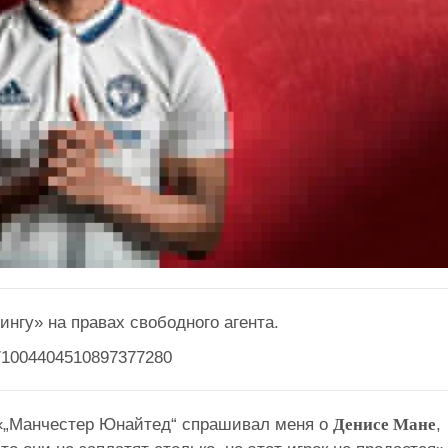
нгу» на правах свободного агента.
us/1004404510897377280
„Манчестер Юнайтед“ спрашивал меня о
Денисе Мане
,