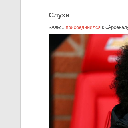
Слухи
«Аякс»
присоединился
к «Арсеналу