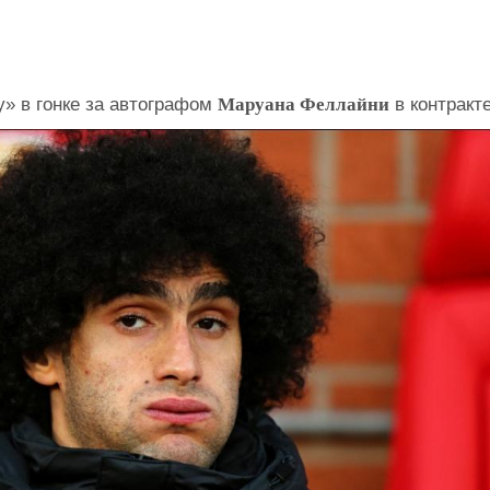
» в гонке за автографом
Маруана Феллайни
в контракте