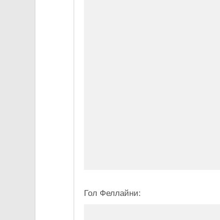
Гол Феллайни: