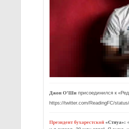
Джон О’Ши
присоединился к «Реди
https://twitter.com/ReadingFC/stat
Президент бухарестской
«Стяуа»:
«