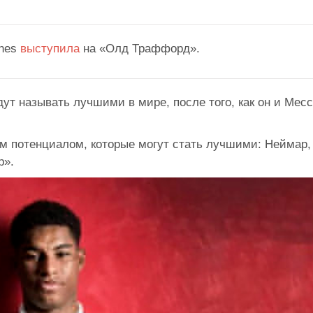
ones
выступила
на «Олд Траффорд».
удут называть лучшими в мире, после того, как он и Мес
ым потенциалом, которые могут стать лучшими: Неймар,
р».