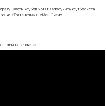
: сразу шесть клубов хотят заполучить футболиста
 гонке «Тоттенхэм» и «Ман Сити».
е, чем переводчик.