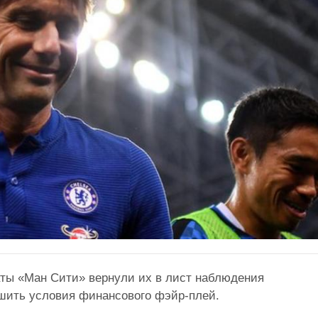
раты «Ман Сити» вернули их в лист наблюдения
ушить условия финансового фэйр-плей.