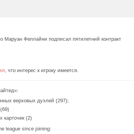
то Маруан Феллайни подписал пятилетний контракт
ил
, что интерес к игроку имеется.
айтед»:
нных верховых дуэлей (297);
(69)
 карточек (2)
he league since joining: