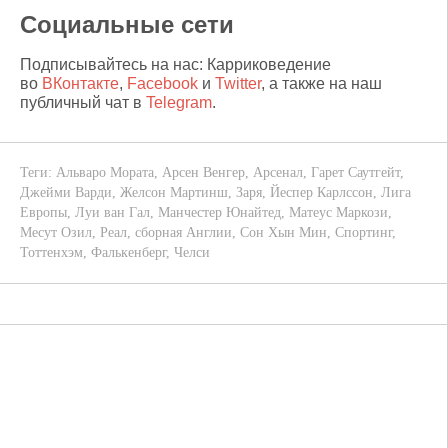
Социальные сети
Подписывайтесь на нас: Карриковедение
во
ВКонтакте
,
Facebook
и
Twitter
, а также на наш
публичный чат в
Telegram
.
Теги:
Альваро Мората
,
Арсен Венгер
,
Арсенал
,
Гарет Саутгейт
,
Джейми Варди
,
Желсон Мартинш
,
Заря
,
Йеспер Карлссон
,
Лига
Европы
,
Луи ван Гал
,
Манчестер Юнайтед
,
Матеус Маркози
,
Месут Озил
,
Реал
,
сборная Англии
,
Сон Хын Мин
,
Спортинг
,
Тоттенхэм
,
Фалькенберг
,
Челси