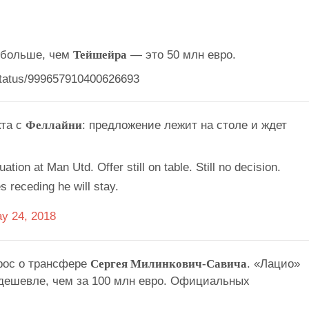
 больше, чем
Тейшейра
— это 50 млн евро.
/status/999657910400626693
кта с
Феллайни
: предложение лежит на столе и ждет
ation at Man Utd. Offer still on table. Still no decision.
 receding he will stay.
y 24, 2018
рос о трансфере
Сергея Милинкович-Савича
. «Лацио»
а дешевле, чем за 100 млн евро. Официальных