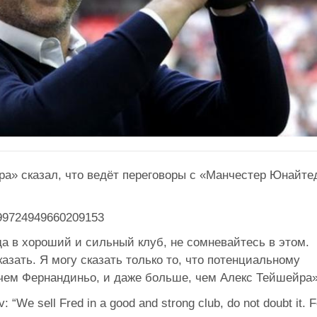
а» сказал, что ведёт переговоры с «Манчестер Юнайте
s/999724949660209153
 в хороший и сильный клуб, не сомневайтесь в этом.
сказать. Я могу сказать только то, что потенциальному
 чем Фернандиньо, и даже больше, чем Алекс Тейшейра»
 “We sell Fred in a good and strong club, do not doubt it. F