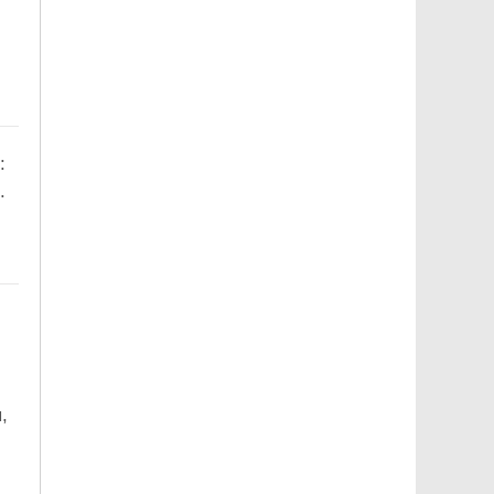
:
.
,