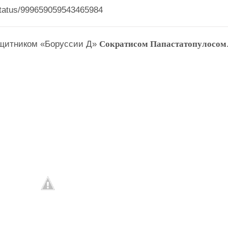
/status/999659059543465984
щитником «Боруссии Д»
Сократисом Папастатопулосом