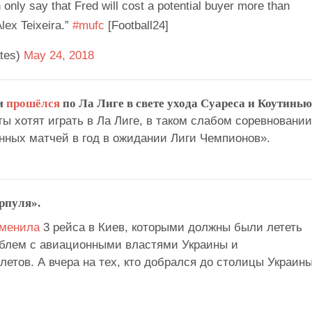
 only say that Fred will cost a potential buyer more than
lex Teixeira.”
#mufc
[Football24]
tes)
May 24, 2018
и
прошёлся
по Ла Лиге в свете ухода Суареса и Коутинью
 хотят играть в Ла Лиге, в таком слабом соревновании
нных матчей в год в ожидании Лиги Чемпионов».
рпуля».
менила
3 рейса в Киев, которыми должны были лететь
роблем с авиационными властями Украины и
етов. А вчера на тех, кто добрался до столицы Украины