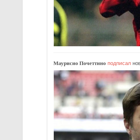
Маурисио Почеттино
подписал
нов