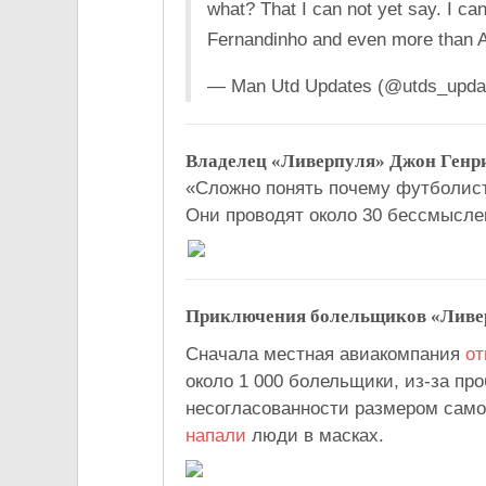
what? That I can not yet say. I can
Fernandinho and even more than A
— Man Utd Updates (@utds_upda
Владелец «Ливерпуля» Джон Генр
«Сложно понять почему футболисты
Они проводят около 30 бессмысле
Приключения болельщиков «Ливе
Сначала местная авиакомпания
от
около 1 000 болельщики, из-за п
несогласованности размером самол
напали
люди в масках.