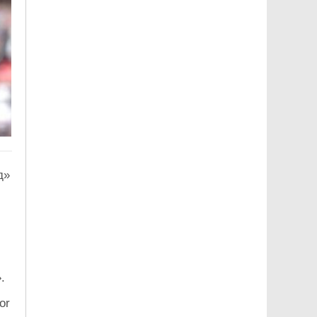
д»
.
or