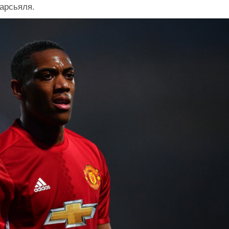
рсьяля.