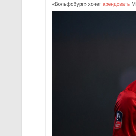
«Вольфсбург» хочет
арендовать
Ма