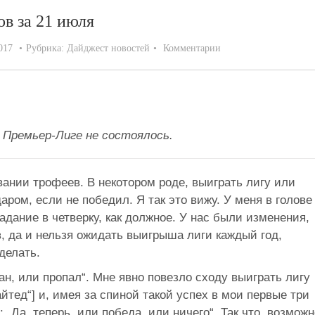
ов за 21 июля
017
Рубрика:
Дайджест новостей
Комментарии
 Премьер-Лиге не состоялось.
вании трофеев. В некотором роде, выиграть лигу или
аром, если не победил. Я так это вижу. У меня в голове
дание в четверку, как должное. У нас были изменения,
, да и нельзя ожидать выигрыша лиги каждый год,
делать.
пан, или пропал“. Мне явно повезло сходу выиграть лигу
йтед“] и, имея за спиной такой успех в мои первые три
: „Да, теперь, или победа, или ничего“. Так что, возможн