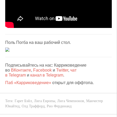
Поль Погба на ваш рабочий стол.
Подписывайтесь на нас: Карриковедение
во
ВКонтакте
,
Facebook
и
Twitter
,
чат
в Telegram
и
канал в Telegram
.
Паб «Карриковедение»
открыт для оффтопа.
Теги:
Гарет Бэйл
,
Лига Европы
,
Лига Чемпионов
,
Манчестер
Юнайтед
,
Олд Траффорд
,
Рио Фердинанд