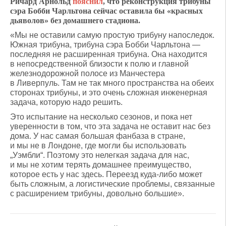
Ричард Арнольд
пояснил
, что реконструкция трибуны
сэра Бобби Чарльтона сейчас оставила бы «красных
дьяволов» без домашнего стадиона.
«Мы не оставили самую простую трибуну напоследок.
Южная трибуна, трибуна сэра Бобби Чарльтона —
последняя не расширенная трибуна. Она находится
в непосредственной близости к полю и главной
железнодорожной полосе из Манчестера
в Ливерпуль. Там не так много пространства на обеих
сторонах трибуны, и это очень сложная инженерная
задача, которую надо решить.
Это испытание на несколько сезонов, и пока нет
уверенности в том, что эта задача не оставит нас без
дома. У нас самая большая фанбаза в стране,
и мы не в Лондоне, где могли бы использовать
„Уэмбли“. Поэтому это нелегкая задача для нас,
и мы не хотим терять домашнее преимущество,
которое есть у нас здесь. Переезд куда-либо может
быть сложным, а логистические проблемы, связанные
с расширением трибуны, довольно большие».