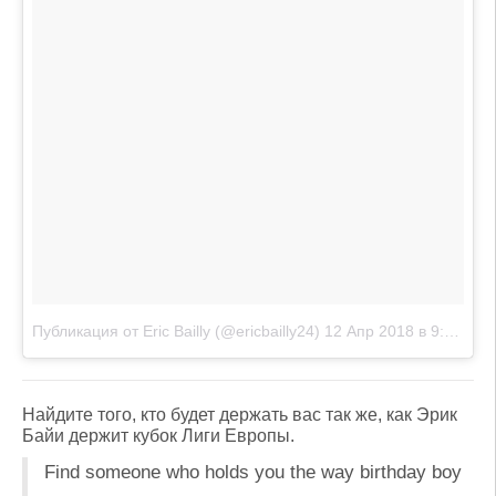
Публикация от Eric Bailly (@ericbailly24)
12 Апр 2018 в 9:51 PDT
Найдите того, кто будет держать вас так же, как Эрик
Байи держит кубок Лиги Европы.
Find someone who holds you the way birthday boy