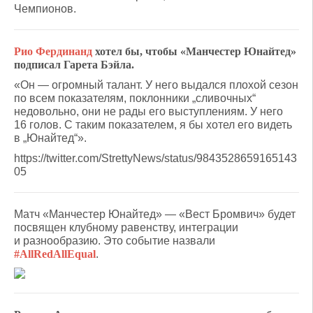
Чемпионов.
Рио Фердинанд
хотел бы, чтобы «Манчестер Юнайтед»
подписал Гарета Бэйла.
«Он — огромный талант. У него выдался плохой сезон
по всем показателям, поклонники „сливочных“
недовольно, они не рады его выступлениям. У него
16 голов. С таким показателем, я бы хотел его видеть
в „Юнайтед“».
https://twitter.com/StrettyNews/status/9843528659165143
05
Матч «Манчестер Юнайтед» — «Вест Бромвич» будет
посвящен клубному равенству, интеграции
и разнообразию. Это событие назвали
#AllRedAllEqual
.