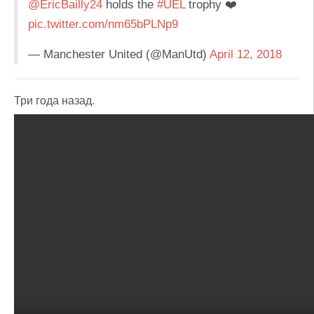
@EricBailly24
holds the
#UEL
trophy ❤️
pic.twitter.com/nm65bPLNp9
— Manchester United (@ManUtd)
April 12, 2018
Три года назад.