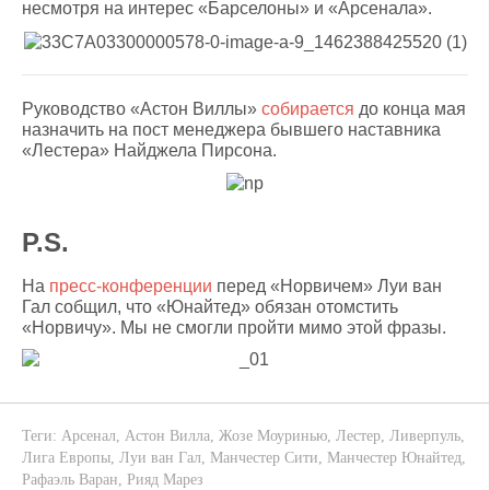
несмотря на интерес «Барселоны» и «Арсенала».
Руководство «Астон Виллы»
собирается
до конца мая
назначить на пост менеджера бывшего наставника
«Лестера» Найджела Пирсона.
P.S.
На
пресс-конференции
перед «Норвичем» Луи ван
Гал собщил, что «Юнайтед» обязан отомстить
«Норвичу». Мы не смогли пройти мимо этой фразы.
Теги:
Арсенал
,
Астон Вилла
,
Жозе Моуринью
,
Лестер
,
Ливерпуль
,
Лига Европы
,
Луи ван Гал
,
Манчестер Сити
,
Манчестер Юнайтед
,
Рафаэль Варан
,
Рияд Марез