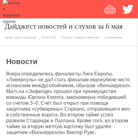
Дайджест новостей и слухов за 6 мая
Автор:
Денис Григорьев
06.05.2016
Рубрика:
Дайджест новостей
Комментарии
Новости
Вчера определились финалисты Лиги Европы.
«Ливерпуль» не дал стать финалам еврокубков чисто
испанским междусобойчиком, обыграв «Вильярреал».
Матч на «Энфилде» прошёл при преимуществе
команды Юргена Клоппа, закономерно победившей
со счётом 3–0. Счёт был открыт при помощи
защитника «субмарины» Сориано, отправившего мяч
в собственные ворота. Во втором тайме успех
развили Старридж и Лаллана. Кроме того, во втором
тайме за вторую жёлтую карточку был удалён
защитник «Вильярреала» Виктор Руис.