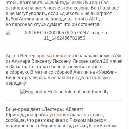
чтобы возглавить «Юнайтед», если Луи ван Гал
останется на посту после этого сезона. Ван Гала всё
ещё могут уволить, если «дьяволы» не выиграют
Кубок Англии или не попадут в топ-4 в АПЛ,
но персонал клуба думает, что он останется.
Арсен Венгер
присматривается
к нападающему «АЗ»
из Алкмара Винсенту Янссену. Янссен забил 26 мячей
в 33 матчах в этом сезоне и заслужил вызов
в сборную. В матче со сборной Англии на «Уэмбли»
Винсент реализовал пенальти и сделал голевую
передачу.
Вице-президент «Лестера» Айяватт
Шривадданапрабха
успокоил
фанатов «лис»,
сообщив, что разговаривал с Риядом Марезом,
и алжирец не собирается покидать клуб этим летом,