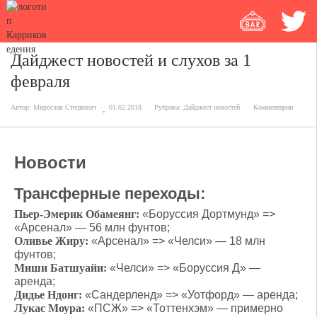
Дайджест новостей и слухов за 1
февраля
Автор:
Мирослав Стецкович
01.02.2018
Рубрика:
Дайджест новостей
Комментарии
Новости
Трансферные переходы:
Пьер-Эмерик Обамеянг:
«Боруссия Дортмунд» =>
«Арсенал» — 56 млн фунтов;
Оливье Жиру:
«Арсенал» => «Челси» — 18 млн
фунтов;
Миши Батшуайи:
«Челси» => «Боруссия Д» —
аренда;
Дидье Ндонг:
«Сандерленд» => «Уотфорд» — аренда;
Лукас Моура:
«ПСЖ» => «Тоттенхэм» — примерно