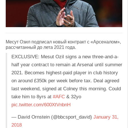
Месут Озил подписал новый контракт с «Арсеналом»,
рассчитанный до лета 2021 года.
EXCLUSIVE: Mesut Ozil signs a new three-and-a-
half year contract to remain at Arsenal until summer
2021. Becomes highest-paid player in club history
on around £350k per week before tax. Deal agreed
last weekend, signed at Colney this morning. Could
take him to 8yrs at
#AFC
& 32yo
pic.twitter.com/600XtVnbnH
— David Ornstein (@bbcsport_david)
January 31,
2018