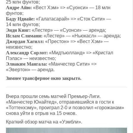
25 млн фунтов;
Андре Айю:
«Вест Хэм» => «Суонси» — 18 млн
фунтов;
Баду Ндиайе:
«Галатасарай» => «Сток Сити» —
14 млн фунтов;
Энди Кинг:
«Лестер» — «Суонси» — аренда;
Ислам Слимани:
«Лестер» — «Ньюкасл» — аренда;
Джордан Хагилл:
«Престон» => «Вест Хэм» —
неизвестно;
Александр Сорлот:
«Мидтьюлланд» => «Кристал
Пэлас» — неизвестно;
Элиаким Мангала:
«Манчестер Сити» =>
«Эвертон» — аренда.
Зимнее трансферное окно закрыто.
Вчера прошли семь матчей Премьер-Лиги.
«Манчестер Юнайтед», отправившийся в гости к
«Тоттенхэму», проиграл 2-0 и позволил «горожанам»
снова уйти в отрыв на 15 очков.
Краткий обзор матча на «Уэмбли».