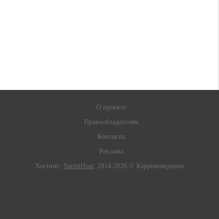
О проекте
Правообладателям
Контакты
Реклама
Хостинг:
SprintHost
; 2014-2026 © Карриковедение