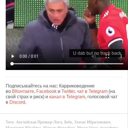
Подписывайтесь на нас: Карриковедение
во
ВКонтакте
,
Facebook
и
Twitter
,
чат в Telegram
(на
свой страх и риск) и
канал в Telegram,
голосовой чат
в
Discord
.
Теги:
Английская Премьер-Лига
,
Бебе
,
Златан Ибрагимович
,
Манчестер Юнайтед
,
Маруан Феллайни
,
Месут Озил
,
трансферы
,