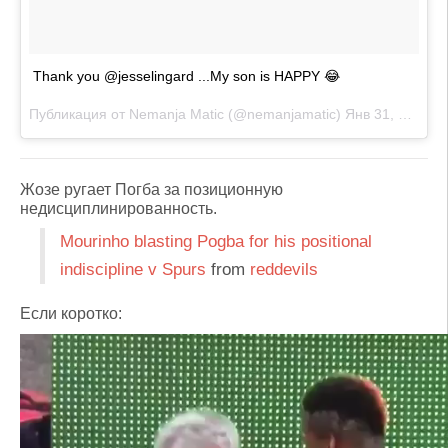
Thank you @jesselingard ...My son is HAPPY 😂
Публикация от
Nemanja Matic
(@nemanjamatic)
Янв 31, 2018 at 4:35 PST
Жозе ругает Погба за позиционную
недисциплинированность.
Mourinho blasting Pogba for his positional
indiscipline v Spurs
from
reddevils
Если коротко: