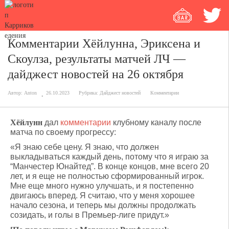
Комментарии Хёйлунна, Эриксена и
Скоулза, результаты матчей ЛЧ —
дайджест новостей на 26 октября
Автор:
Anton
26.10.2023
Рубрика:
Дайджест новостей
Комментарии
Хёйлунн
дал
комментарии
клубному каналу после
матча по своему прогрессу:
«Я знаю себе цену. Я знаю, что должен
выкладываться каждый день, потому что я играю за
“Манчестер Юнайтед”. В конце концов, мне всего 20
лет, и я еще не полностью сформированный игрок.
Мне еще много нужно улучшать, и я постепенно
двигаюсь вперед. Я считаю, что у меня хорошее
начало сезона, и теперь мы должны продолжать
созидать, и голы в Премьер-лиге придут.»