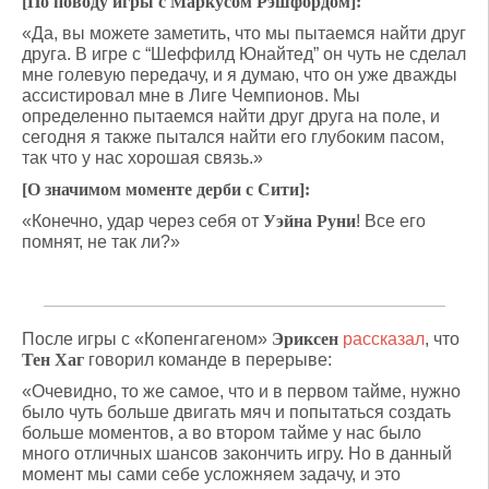
[По поводу игры с Маркусом Рэшфордом]:
«Да, вы можете заметить, что мы пытаемся найти друг
друга. В игре с “Шеффилд Юнайтед” он чуть не сделал
мне голевую передачу, и я думаю, что он уже дважды
ассистировал мне в Лиге Чемпионов. Мы
определенно пытаемся найти друг друга на поле, и
сегодня я также пытался найти его глубоким пасом,
так что у нас хорошая связь.»
[О значимом моменте дерби с Сити]:
«Конечно, удар через себя от
Уэйна Руни
! Все его
помнят, не так ли?»
После игры с «Копенгагеном»
Эриксен
рассказал
, что
Тен Хаг
говорил команде в перерыве:
«Очевидно, то же самое, что и в первом тайме, нужно
было чуть больше двигать мяч и попытаться создать
больше моментов, а во втором тайме у нас было
много отличных шансов закончить игру. Но в данный
момент мы сами себе усложняем задачу, и это