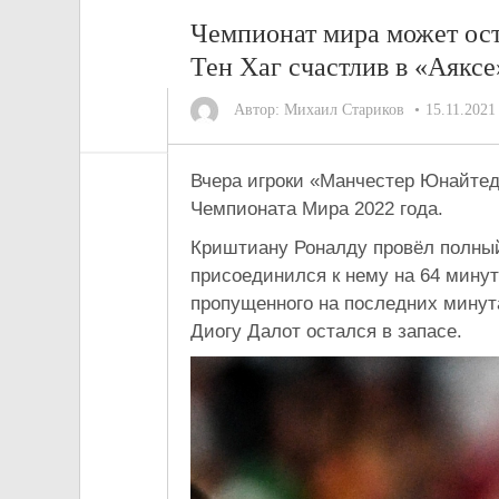
Чемпионат мира может оста
Тен Хаг счастлив в «Аякс
Автор:
Михаил Стариков
15.11.2021
Вчера игроки «Манчестер Юнайтед
Чемпионата Мира 2022 года.
Криштиану Роналду провёл полный
присоединился к нему на 64 минут
пропущенного на последних минута
Диогу Далот остался в запасе.