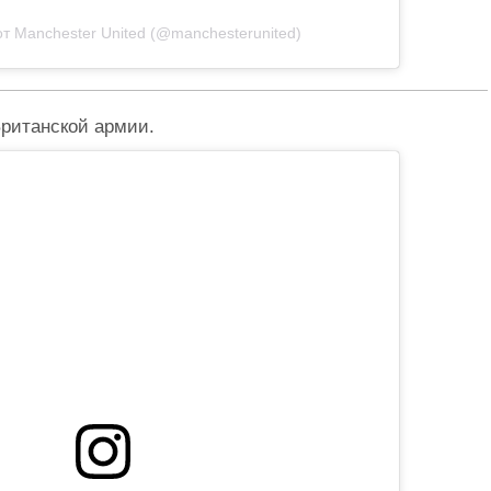
т Manchester United (@manchesterunited)
Британской армии.