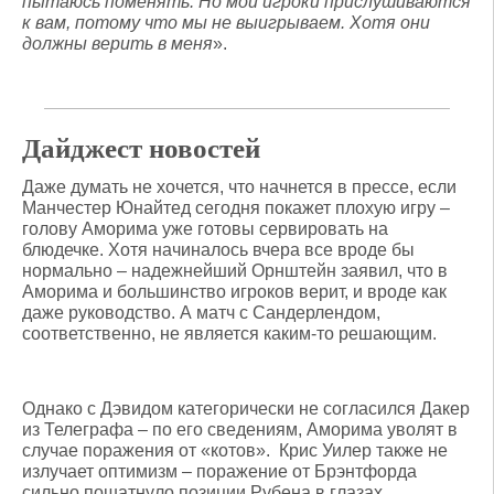
пытаюсь поменять. Но мои игроки прислушиваются
к вам, потому что мы не выигрываем. Хотя они
должны верить в меня
».
Дайджест новостей
Даже думать не хочется, что начнется в прессе, если
Манчестер Юнайтед сегодня покажет плохую игру –
голову Аморима уже готовы сервировать на
блюдечке. Хотя начиналось вчера все вроде бы
нормально – надежнейший Орнштейн заявил, что в
Аморима и большинство игроков верит, и вроде как
даже руководство. А матч с Сандерлендом,
соответственно, не является каким-то решающим.
Однако с Дэвидом категорически не согласился Дакер
из Телеграфа – по его сведениям, Аморима уволят в
случае поражения от «котов». Крис Уилер также не
излучает оптимизм – поражение от Брэнтфорда
сильно пошатнуло позиции Рубена в глазах