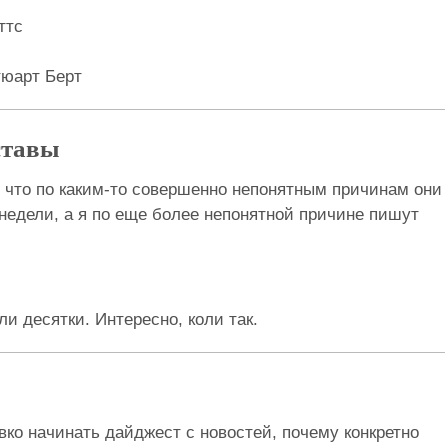
ттс
тюарт Берт
ставы
у что по каким-то совершенно непонятным причинам они 
недели, а я по еще более непонятной причине пишут
оли десятки. Интересно, коли так.
овко начинать дайджест с новостей, почему конкретно