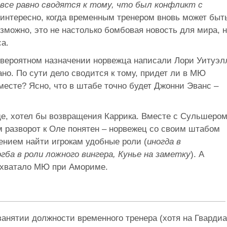
все равно сводятся к тому, что был конфликт с
 интересно, когда временным тренером вновь может быт
можно, это не настолько бомбовая новость для мира, 
а.
о вероятном назначении норвежца написали Лори Уитуэл
о. По сути дело сводится к тому, придет ли в МЮ
есте? Ясно, что в штабе точно будет Джонни Эванс –
де, хотел бы возвращения Каррика. Вместе с Сульшеро
ом разворот к Оле понятен – норвежец со своим штабом
ением найти игрокам удобные роли (
иногда в
гба в роли ложного вингера, Кунье на заметку
). А
да хватало МЮ при Амориме.
занятии должности временного тренера (хотя на Гварди