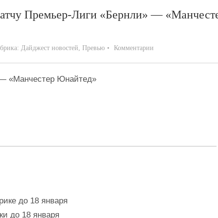
 матчу Премьер-Лиги «Бернли» — «Манчест
брика:
Дайджест новостей
,
Превью
Комментарии
» — «Манчестер Юнайтед»
ике до 18 января
и до 18 января