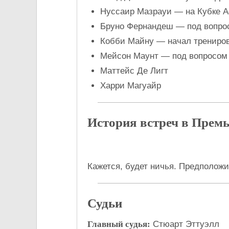
Нуссаир Мазрауи — на Кубке А
Бруно Фернандеш — под вопро
Кобби Майну — начал трениро
Мейсон Маунт — под вопросом
Маттейс Де Лигт
Харри Магуайр
История встреч в Премь
Кажется, будет ничья. Предположит
Судьи
Главный судья:
Стюарт Эттуэлл