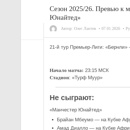
Cезон 2025/26. Превью к
Юнайтед»
Автор:
Олег Лаптев
07.01.2026
Ру
21-й тур Премьер-Лиги: «Бернли
Начало матча:
23:15 МСК
Стадион
: «Турф Муур»
Не сыграют:
«Манчестер Юнайтед»
Брайан Мбеумо — на Кубке Афр
Амад Диалло — на Кубке Африк