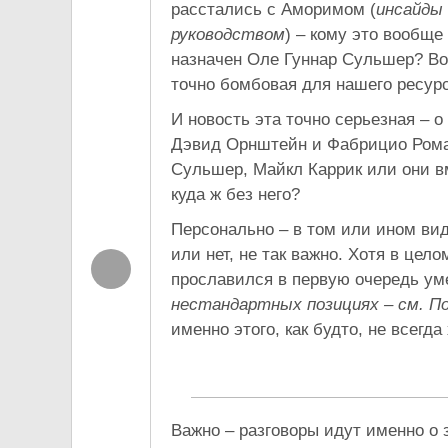
расстались с Аморимом (
инсайды 
руководством
) – кому это вообще
назначен Оле Гуннар Сульшер? Воз
точно бомбовая для нашего ресурс
И новость эта точно серьезная – 
Дэвид Орнштейн и Фабрицио Роман
Сульшер, Майкл Каррик или они вм
куда ж без него?
Персонально – в том или ином ви
или нет, не так важно. Хотя в цел
прославился в первую очередь ум
нестандартных позициях – см. По
именно этого, как будто, не всег
Важно – разговоры идут именно о 