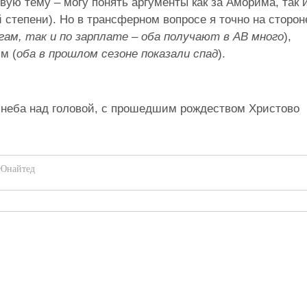
вую тему – могу понять аргументы как за Аморима, так 
й степени). Но в трансферном вопросе я точно на сторон
ьгам, так и по зарплате – оба получают в АВ много
),
м (
оба в прошлом сезоне показали спад
).
о неба над головой, с прошедшим рождеством Христово
 Юнайтед