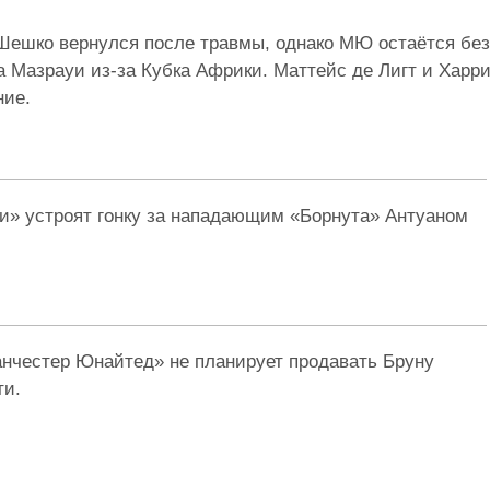
Шешко вернулся после травмы, однако МЮ остаётся без
 Мазрауи из-за Кубка Африки. Маттейс де Лигт и Харр
ние.
» устроят гонку за нападающим «Борнута» Антуаном
анчестер Юнайтед» не планирует продавать Бруну
ти.