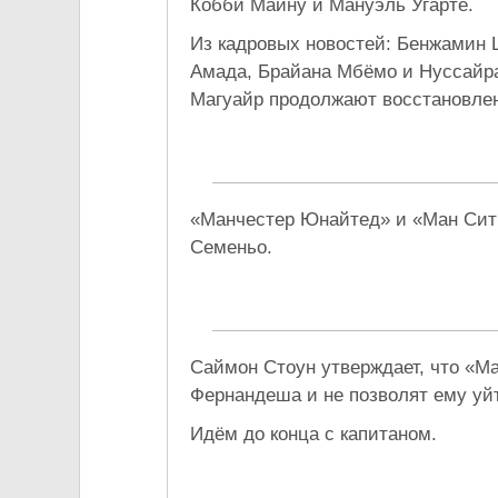
Кобби Майну и Мануэль Угарте.
Из кадровых новостей: Бенжамин 
Амада, Брайана Мбёмо и Нуссайра
Магуайр продолжают восстановле
«Манчестер Юнайтед» и «Ман Сити
Семеньо.
Саймон Стоун утверждает, что «М
Фернандеша и не позволят ему уй
Идём до конца с капитаном.