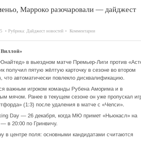
еменьо, Марроко разочаровали — дайджест
25
Рубрика:
Дайджест новостей
Комментарии
 Виллой»
Юнайтед» в выездном матче Премьер-Лиги против «Аст
к получил пятую жёлтую карточку в сезоне во втором
), что автоматически повлекло дисквалификацию.
тся важным игроком команды Рубена Аморима и в
ым мячом. Ранее в текущем сезоне он уже пропускал иг
форда» (1:3) после удаления в матче с «Челси».
xing Day — 26 декабря, когда МЮ примет «Ньюкасл» на
— в 20:00 по Гринвичу.
у в центре поля: основными кандидатами считаются