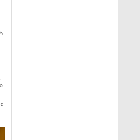
»,
,
о
 с