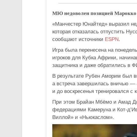
МЮ недоволен позицией Марокко
«Манчестер Юнайтед» выразил не
которая отказалась отпустить Ну
сообщают источники
ESPN
.
Игра была перенесена на понедел
игроков для Кубка Африки, начин
защитника и даже обратились в Ф
В результате Рубен Аморим был 
а встреча завершилась вничью — 
и до воскресенья тренировался с 
При этом Брайан Мбёмо и Амад Ди
федерациями Камеруна и Кот-д’Ив
Виллой» и «Ньюкаслом».