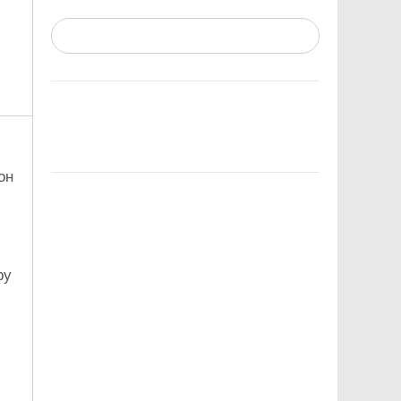
он
ру