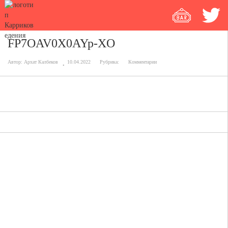
FP7OAV0X0AYp-XO
Автор:
Архат Калбеков
10.04.2022
Рубрика:
Комментарии