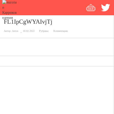
FL1IpCgWYAIvjTj
Автор:
Anton
18.02.2022
Рубрика:
Комментарии