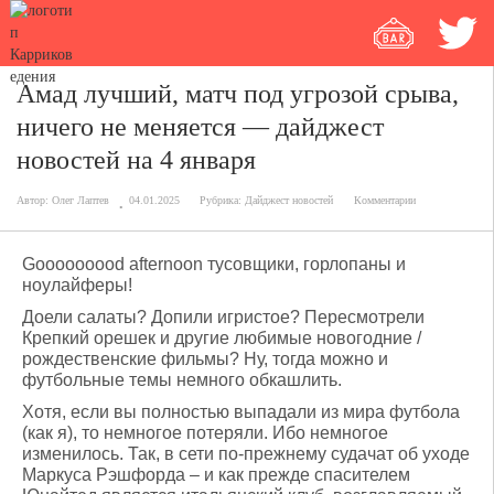
Амад лучший, матч под угрозой срыва,
ничего не меняется — дайджест
новостей на 4 января
Автор:
Олег Лаптев
04.01.2025
Рубрика:
Дайджест новостей
Комментарии
Gooooooood afternoon тусовщики, горлопаны и
ноулайферы!
Доели салаты? Допили игристое? Пересмотрели
Крепкий орешек и другие любимые новогодние /
рождественские фильмы? Ну, тогда можно и
футбольные темы немного обкашлить.
Хотя, если вы полностью выпадали из мира футбола
(как я), то немногое потеряли. Ибо немногое
изменилось. Так, в сети по-прежнему судачат об уходе
Маркуса Рэшфорда – и как прежде спасителем