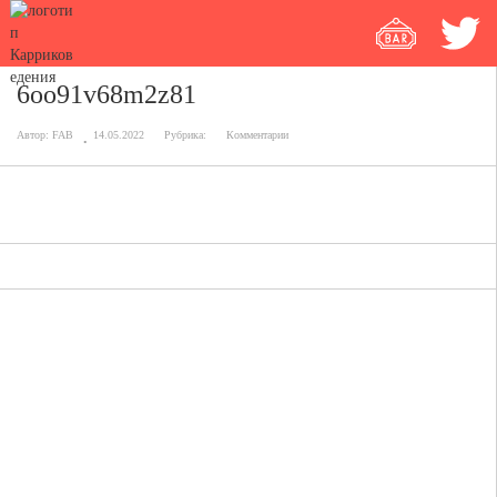
6oo91v68m2z81
Автор:
FAB
14.05.2022
Рубрика:
Комментарии