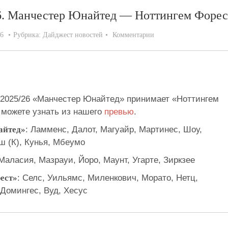
26. Манчестер Юнайтед — Ноттингем Форес
26
Рубрика:
Дайджест новостей
Комментарии
 2025/26 «Манчестер Юнайтед» принимает «Ноттингем
можете узнать из нашего
превью
.
айтед»
: Ламменс, Далот, Магуайр, Мартинес, Шоу,
ш (К), Кунья, Мбеумо
Маласия, Мазрауи, Йоро, Маунт, Угарте, Зиркзее
ест»
: Селс, Уильямс, Миленкович, Морато, Нетц,
 Домингес, Вуд, Хесус