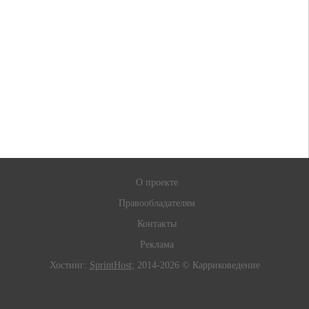
О проекте
Правообладателям
Контакты
Реклама
Хостинг:
SprintHost
; 2014-2026 © Карриковедение