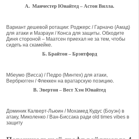
А. Манчестер Юнайтед – Астон Вилла.
Вариант дешевой ротации: Роджерс / Гарначо (Амад)
для атаки и Мазрауи / Конса для защиты. Обходите
Диня стороной – Маатсен приехал не за тем, чтобы
сидеть на скамейке.
Б. Брайтон – Брэнтфорд
Мбеумо (Висса) / Педро (Минтех) для атаки,
Вербрюгген / Флеккен на вратарскую позицию.
В. Эвертон – Вест Хэм Юнайтед
Доминик Калверт-Льюин / Мохамед Кудус (Боуэн) в
атаку, Миколенко / Ван-Биссака ради old times vibes в
защиту