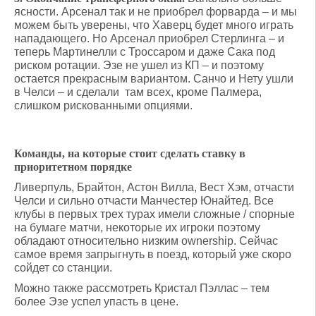
ясности. Арсенал так и не приобрел форварда – и мы
можем быть уверены, что Хаверц будет много играть
нападающего. Но Арсенал приобрел Стерлинга – и
теперь Мартинелли с Троссаром и даже Сака под
риском ротации. Эзе не ушел из КП – и поэтому
остается прекрасным вариантом. Санчо и Нету ушли
в Челси – и сделали там всех, кроме Палмера,
слишком рискованными опциями.
Команды, на которые стоит сделать ставку в
приоритетном порядке
Ливерпуль, Брайтон, Астон Вилла, Вест Хэм, отчасти
Челси и сильно отчасти Манчестер Юнайтед. Все
клубы в первых трех турах имели сложные / спорные
на бумаге матчи, некоторые их игроки поэтому
обладают относительно низким ownership. Сейчас
самое время запрыгнуть в поезд, который уже скоро
сойдет со станции.
Можно также рассмотреть Кристал Пэллас – тем
более Эзе успел упасть в цене.