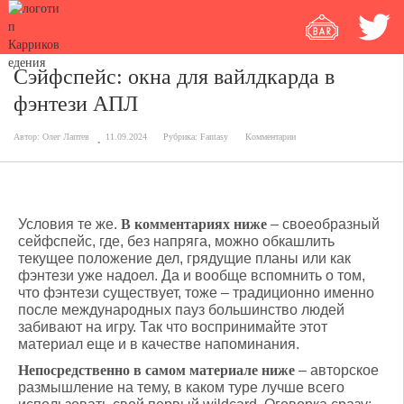
Сэйфспейс: окна для вайлдкарда в
фэнтези АПЛ
Автор:
Олег Лаптев
11.09.2024
Рубрика:
Fantasy
Комментарии
Условия те же.
В комментариях ниже
– своеобразный
сейфспейс, где, без напряга, можно обкашлить
текущее положение дел, грядущие планы или как
фэнтези уже надоел. Да и вообще вспомнить о том,
что фэнтези существует, тоже – традиционно именно
после международных пауз большинство людей
забивают на игру. Так что воспринимайте этот
материал еще и в качестве напоминания.
Непосредственно в самом материале ниже
– авторское
размышление на тему, в каком туре лучше всего