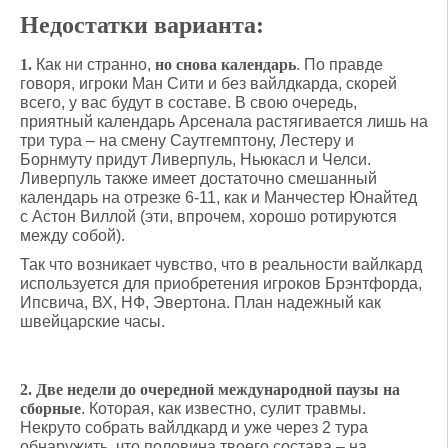
Недостатки варианта:
1.
Как ни странно,
но снова календарь
. По правде
говоря, игроки Ман Сити и без вайлдкарда, скорей
всего, у вас будут в составе. В свою очередь,
приятный календарь Арсенала растягивается лишь на
три тура – на смену Саутгемптону, Лестеру и
Борнмуту придут Ливерпуль, Ньюкасл и Челси.
Ливерпуль также имеет достаточно смешанный
календарь на отрезке 6-11, как и Манчестер Юнайтед
с Астон Виллой (эти, впрочем, хорошо ротируются
между собой).
Так что возникает чувство, что в реальности вайлкард
используется для приобретения игроков Брэнтфорда,
Ипсвича, ВХ, НФ, Эвертона. План надежный как
швейцарские часы.
2.
Две недели до очередной международной паузы на
сборные
. Которая, как известно, сулит травмы.
Некруто собрать вайлдкард и уже через 2 тура
обнаружить, что половина твоего состава – на