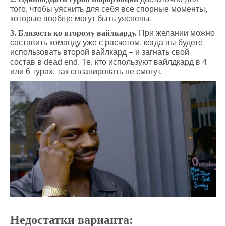
того, чтобы уяснить для себя все спорные моменты,
которые вообще могут быть уяснены.
3. Близость ко второму вайлкарду.
При желании можно
составить команду уже с расчетом, когда вы будете
использовать второй вайлкард – и загнать свой
состав в dead end. Те, кто используют вайлдкард в 4
или 6 турах, так спланировать не смогут.
Недостатки варианта: