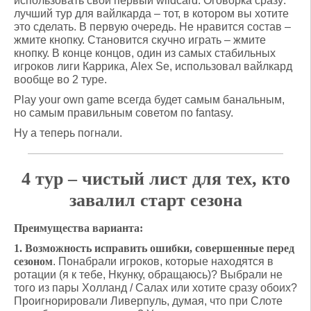
использовать свой первый wildcard. Оговорка сразу:
лучший тур для вайлкарда – тот, в котором вы хотите
это сделать. В первую очередь. Не нравится состав –
жмите кнопку. Становится скучно играть – жмите
кнопку. В конце концов, один из самых стабильных
игроков лиги Каррика, Alex Se, использовал вайлкард
вообще во 2 туре.
Play your own game всегда будет самым банальным,
но самым правильным советом по fantasy.
Ну а теперь погнали.
4 тур – чистый лист для тех, кто
завалил старт сезона
Преимущества варианта:
1.
Возможность исправить ошибки, совершенные перед
сезоном
. Понабрали игроков, которые находятся в
ротации (я к тебе, Нкунку, обращаюсь)? Выбрали не
того из пары Холланд / Салах или хотите сразу обоих?
Проигнорировали Ливерпуль, думая, что при Слоте