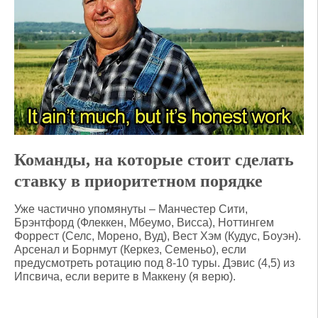
Команды, на которые стоит сделать
ставку в приоритетном порядке
Уже частично упомянуты – Манчестер Сити,
Брэнтфорд (Флеккен, Мбеумо, Висса), Ноттингем
Форрест (Селс, Морено, Вуд), Вест Хэм (Кудус, Боуэн).
Арсенал и Борнмут (Керкез, Семеньо), если
предусмотреть ротацию под 8-10 туры. Дэвис (4,5) из
Ипсвича, если верите в Маккену (я верю).