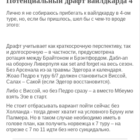
Потенциальный драфт вайлдкарда 4
Лично я не собираюсь прибегать к вайлдкарду в 4-ом
туре, но, если бы пришлось, шел бы с чем-то вроде
этого:
Драфт учитывает как краткосрочную перспективу, так
и долгосрочную – в частности, предусмотрена
ротация между Брайтоном и Брэнтфордом. Дабл-ап
на оборону Ливерпуля как set and forget на весь сезон.
Без Арсенала из-за травмы Эдегора и календаря.
Жоао Педро к туру 6/7 должен становиться Виссой,
Салах – Сакой (если Эдегор восстановится).
Либо с Виссой, но без Педро сразу – а вместо Мбеумо
взять Эзе в старт.
Не стоит отбрасывать вариант пойти сейчас без
Холланда - тогда денег хватит на условного Бруну или
Палмера. Но в таком случае необходимо иметь в
голове план, как получить норвежца к 7 туру – на
отрезке с 7 по 11 идти без него суицидально.