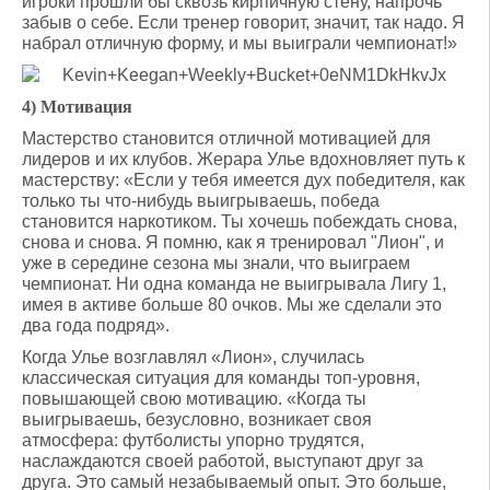
игроки прошли бы сквозь кирпичную стену, напрочь
забыв о себе. Если тренер говорит, значит, так надо. Я
набрал отличную форму, и мы выиграли чемпионат!»
4) Мотивация
Мастерство становится отличной мотивацией для
лидеров и их клубов. Жерара Улье вдохновляет путь к
мастерству: «Если у тебя имеется дух победителя, как
только ты что-нибудь выигрываешь, победа
становится наркотиком. Ты хочешь побеждать снова,
снова и снова. Я помню, как я тренировал "Лион", и
уже в середине сезона мы знали, что выиграем
чемпионат. Ни одна команда не выигрывала Лигу 1,
имея в активе больше 80 очков. Мы же сделали это
два года подряд».
Когда Улье возглавлял «Лион», случилась
классическая ситуация для команды топ-уровня,
повышающей свою мотивацию. «Когда ты
выигрываешь, безусловно, возникает своя
атмосфера: футболисты упорно трудятся,
наслаждаются своей работой, выступают друг за
друга. Это самый незабываемый опыт. Это больше,