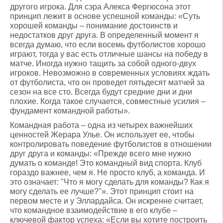
другого игрока. Для сэра Алекса Фергюсона этот
принцип лежит в основе успешной команды: «Суть
хорошей команды – понимание достоинств и
недостатков друг друга. В определенный момент я
всегда думаю, что если восемь футболистов хорошо
играют, тогда у вас есть отличные шансы на победу в
матче. Иногда нужно тащить за собой одного-двух
игроков. Невозможно в современных условиях ждать
от футболиста, что он проведет пятьдесят матчей за
сезон на все сто. Всегда будут средние дни и дни
плохие. Когда такое случается, совместные усилия –
фундамент командной работы».
Командная работа – одна из четырех важнейших
ценностей Жерара Улье. Он использует ее, чтобы
контролировать поведение футболистов в отношении
друг друга и команды: «Прежде всего мне нужно
думать о команде! Это командный вид спорта. Клуб
гораздо важнее, чем я. Не просто клуб, а команда. И
это означает: "Что я могу сделать для команды? Как я
могу сделать ее лучше?"». Этот принцип стоит на
первом месте и у Эллардайса. Он искренне считает,
что командное взаимодействие в его клубе –
ключевой фактор успеха: «Если вы хотите построить