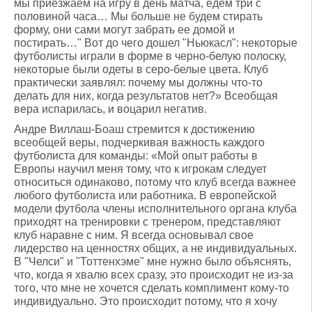
мы приезжаем на игру в день матча, едем три с
половиной часа… Мы больше не будем стирать
форму, они сами могут забрать ее домой и
постирать…" Вот до чего дошел "Ньюкасл": некоторые
футболисты играли в форме в черно-белую полоску,
некоторые были одеты в серо-белые цвета. Клуб
практически заявлял: почему мы должны что-то
делать для них, когда результатов нет?» Всеобщая
вера испарилась, и воцарил негатив.
Андре Виллаш-Боаш стремится к достижению
всеобщей веры, подчеркивая важность каждого
футболиста для команды: «Мой опыт работы в
Европы научил меня тому, что к игрокам следует
относиться одинаково, потому что клуб всегда важнее
любого футболиста или работника. В европейской
модели футбола члены исполнительного органа клуба
приходят на тренировки с тренером, представляют
клуб наравне с ним. Я всегда основывал свое
лидерство на ценностях общих, а не индивидуальных.
В "Челси" и "Тоттенхэме" мне нужно было объяснять,
что, когда я хвалю всех сразу, это происходит не из-за
того, что мне не хочется сделать комплимент кому-то
индивидуально. Это происходит потому, что я хочу