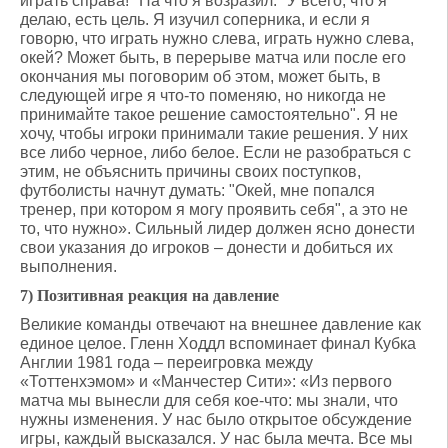
играть справа!" На что я возразил: "У всего, что я
делаю, есть цель. Я изучил соперника, и если я
говорю, что играть нужно слева, играть нужно слева,
окей? Может быть, в перерыве матча или после его
окончания мы поговорим об этом, может быть, в
следующей игре я что-то поменяю, но никогда не
принимайте такое решение самостоятельно". Я не
хочу, чтобы игроки принимали такие решения. У них
все либо черное, либо белое. Если не разобраться с
этим, не объяснить причины своих поступков,
футболисты начнут думать: "Окей, мне попался
тренер, при котором я могу проявить себя", а это не
то, что нужно». Сильный лидер должен ясно донести
свои указания до игроков – донести и добиться их
выполнения.
7) Позитивная реакция на давление
Великие команды отвечают на внешнее давление как
единое целое. Гленн Ходдл вспоминает финал Кубка
Англии 1981 года – переигровка между
«Тоттенхэмом» и «Манчестер Сити»: «Из первого
матча мы вынесли для себя кое-что: мы знали, что
нужны изменения. У нас было открытое обсуждение
игры, каждый высказался. У нас была мечта. Все мы