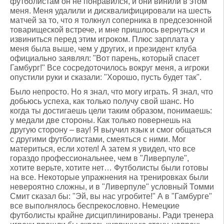
футболистам он не понравился, и они винили в этом
меня. Меня удалили и дисквалифицировали на шесть
матчей за то, что я толкнул соперника в предсезонной
товарищеской встрече, и мне пришлось вернуться и
извиниться перед этим игроком. Плюс зарплата у
меня была выше, чем у других, и президент клуба
официально заявлял: "Вот парень, который спасет
Гамбург!" Все сосредоточилось вокруг меня, а игроки
опустили руки и сказали: "Хорошо, пусть будет так".
Было непросто. Но я знал, что могу играть. Я знал, что
добьюсь успеха, как только получу свой шанс. Но
когда ты достигаешь цели таким образом, понимаешь:
у медали две стороны. Как только повернешь на
другую сторону – вау! Я выучил язык и смог общаться
с другими футболистами, смеяться с ними. Мог
материться, если хотел! А затем я увидел, что все
гораздо профессиональнее, чем в "Ливерпуле",
хотите верьте, хотите нет… Футболисты были готовы
на все. Некоторые упражнения на тренировках были
невероятно сложны, и в "Ливерпуле" условный Томми
Смит сказал бы: "Эй, вы нас угробите!" А в "Гамбурге"
все выполнялось беспрекословно. Немецкие
футболисты крайне дисциплинированы. Ради тренера