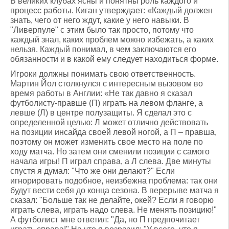
В великих клубах ясны и понятны роль каждого и
процесс работы. Киган утверждает: «Каждый должен
знать, чего от него ждут, какие у него навыки. В
"Ливерпуле" с этим было так просто, потому что
каждый знал, каких проблем можно избежать, а каких
нельзя. Каждый понимал, в чем заключаются его
обязанности и в какой ему следует находиться форме.
Игроки должны понимать свою ответственность.
Мартин Йол столкнулся с интересным вызовом во
время работы в Англии: «Не так давно я сказал
футболисту-правше (П) играть на левом фланге, а
левше (Л) в центре полузащиты. Я сделал это с
определенной целью: Л может отлично действовать
на позиции инсайда своей левой ногой, а П – правша,
поэтому он может изменить свое место на поле по
ходу матча. Но затем они сменили позиции с самого
начала игры! П играл справа, а Л слева. Две минуты
спустя я думал: "Что же они делают?" Если
игнорировать подобное, неизбежна проблема: так они
будут вести себя до конца сезона. В перерыве матча я
сказал: "Больше так не делайте, окей? Если я говорю
играть слева, играть надо слева. Не менять позицию!"
А футболист мне ответил: "Да, но П предпочитает