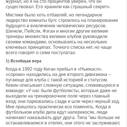
журнал, но я на сто процентов уверен, что он
существовал. Его хранили как страшный секрет».
Мистики было хоть отбавляй, но легендарное
лидерство комнаты бутс строилось на планировании
будущего и вовлечении человеческих ресурсов.
Шенкли, Пейсли, Фэган и многие другие великие
тренеры множества великих клубов руководили
своими командами, основываясь на нескольких
ключевых принципах. Точного списка нет, но чаще
всего говорят о семи постулатах:
1) Всеобщая вера
Когда в 1992 году Киган прибыл в «Ньюкасл»,
«сороки» находились на дне второго дивизиона –
пугающе для клуба с такой историей и статусом.
Кевин описывает сложную ситуацию, сложившуюся в
команде: «У нас были футболисты, которые даже не
выходили на тренировочное поле через главный
вход: они парковались сзади и шли через черный ход.
Мне пришлось практически все поменять. Когда в
футбольном клубе дела идут наперекосяк, люди
начинают наказывать друг друга. Типа "мы больше не
останавливаемся в отелях, они этого не заслуживают,