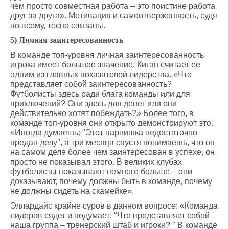
чем просто совместная работа – это поистине работа
друг за друга». Мотивация и самоотверженность, судя
по всему, тесно связаны.
5) Личная заинтересованность
В команде топ-уровня личная заинтересованность
игрока имеет большое значение. Киган считает ее
одним из главных показателей лидерства. «Что
представляет собой заинтересованность?
Футболисты здесь ради блага команды или для
приключений? Они здесь для денег или они
действительно хотят побеждать?» Более того, в
команде топ-уровня они открыто демонстрируют это.
«Иногда думаешь: "Этот парнишка недостаточно
предан делу", а три месяца спустя понимаешь, что он
на самом деле более чем заинтересован в успехе, он
просто не показывал этого. В великих клубах
футболисты показывают немного больше – они
доказывают, почему должны быть в команде, почему
не должны сидеть на скамейке».
Эллардайс крайне суров в данном вопросе: «Команда
лидеров сядет и подумает: "Что представляет собой
наша группа – тренерский штаб и игроки? " В команде