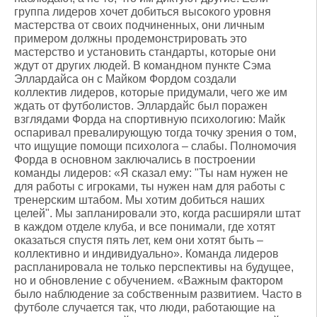
группа лидеров хочет добиться высокого уровня
мастерства от своих подчиненных, они личным
примером должны продемонстрировать это
мастерство и установить стандарты, которые они
ждут от других людей. В командном пункте Сэма
Эллардайса он с Майком Фордом создали
коллектив лидеров, которые придумали, чего же им
ждать от футболистов. Эллардайс был поражен
взглядами Форда на спортивную психологию: Майк
оспаривал превалирующую тогда точку зрения о том,
что ищущие помощи психолога – слабы. Полномочия
Форда в основном заключались в построении
команды лидеров: «Я сказал ему: "Ты нам нужен не
для работы с игроками, ты нужен нам для работы с
тренерским штабом. Мы хотим добиться наших
целей". Мы запланировали это, когда расширяли штат
в каждом отделе клуба, и все понимали, где хотят
оказаться спустя пять лет, кем они хотят быть –
коллективно и индивидуально». Команда лидеров
распланировала не только перспективы на будущее,
но и обновление с обучением. «Важным фактором
было наблюдение за собственным развитием. Часто в
футболе случается так, что люди, работающие на