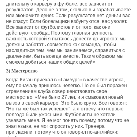
длительную карьеру в футболе, все зависит от
результатов. Дело не в том, сколько вы зарабатываете
или экономите денег. Если результатов нет, деньги вас
не спасут. Если болельщики взбунтуются, вас уволят.
Все зависит от футболистов и от того, как они
действуют сообща. Поэтому главная ценность,
важность которой я пытаюсь донести до игроков: мы
должны работать совместно как команда, чтобы
насладиться тем, чем мы занимаемся, справиться с
давлением, быть всегда вместе. Таким образом мы
сможем добиться наших общих целей».
3) Мастерство
Когда Киган приехал в «Гамбург» в качестве игрока,
ему поначалу пришлось нелегко. Но он был поражен
стремлением клуба совершенствовать свое
мастерство: «Мне было 27 лет, и я смаковал новый
вызов в своей карьере. Это было круто. Все говорят:
"Но ты же был так успешен", а я отвечу, что первые
полгода были ужасными. Футболисты не хотели
узнавать меня. Я не мог понять почему, потому что не
знал языка, не мог спросить у них. Тренера
пригласили, потому что он говорил по-английски: