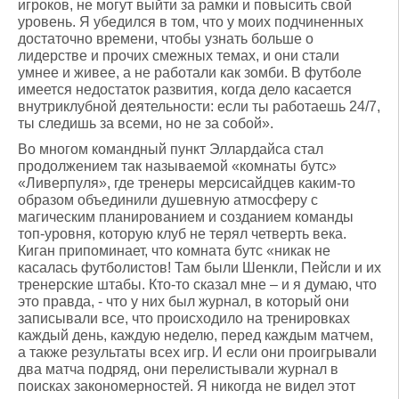
игроков, не могут выйти за рамки и повысить свой
уровень. Я убедился в том, что у моих подчиненных
достаточно времени, чтобы узнать больше о
лидерстве и прочих смежных темах, и они стали
умнее и живее, а не работали как зомби. В футболе
имеется недостаток развития, когда дело касается
внутриклубной деятельности: если ты работаешь 24/7,
ты следишь за всеми, но не за собой».
Во многом командный пункт Эллардайса стал
продолжением так называемой «комнаты бутс»
«Ливерпуля», где тренеры мерсисайдцев каким-то
образом объединили душевную атмосферу с
магическим планированием и созданием команды
топ-уровня, которую клуб не терял четверть века.
Киган припоминает, что комната бутс «никак не
касалась футболистов! Там были Шенкли, Пейсли и их
тренерские штабы. Кто-то сказал мне – и я думаю, что
это правда, - что у них был журнал, в который они
записывали все, что происходило на тренировках
каждый день, каждую неделю, перед каждым матчем,
а также результаты всех игр. И если они проигрывали
два матча подряд, они перелистывали журнал в
поисках закономерностей. Я никогда не видел этот