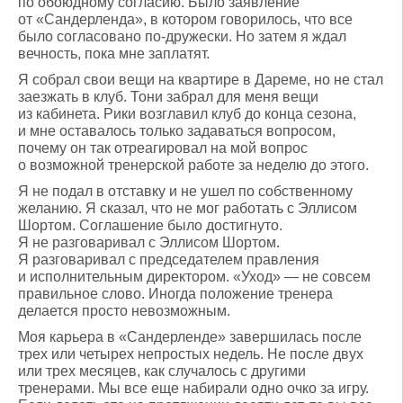
по обоюдному согласию. Было заявление
от «Сандерленда», в котором говорилось, что все
было согласовано по-дружески. Но затем я ждал
вечность, пока мне заплатят.
Я собрал свои вещи на квартире в Дареме, но не стал
заезжать в клуб. Тони забрал для меня вещи
из кабинета. Рики возглавил клуб до конца сезона,
и мне оставалось только задаваться вопросом,
почему он так отреагировал на мой вопрос
о возможной тренерской работе за неделю до этого.
Я не подал в отставку и не ушел по собственному
желанию. Я сказал, что не мог работать с Эллисом
Шортом. Соглашение было достигнуто.
Я не разговаривал с Эллисом Шортом.
Я разговаривал с председателем правления
и исполнительным директором. «Уход» — не совсем
правильное слово. Иногда положение тренера
делается просто невозможным.
Моя карьера в «Сандерленде» завершилась после
трех или четырех непростых недель. Не после двух
или трех месяцев, как случалось с другими
тренерами. Мы все еще набирали одно очко за игру.