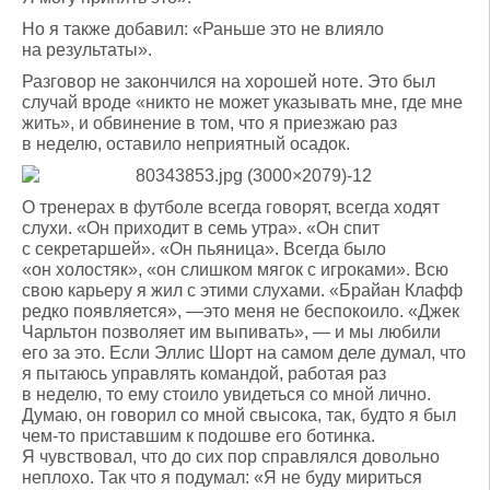
Но я также добавил: «Раньше это не влияло
на результаты».
Разговор не закончился на хорошей ноте. Это был
случай вроде «никто не может указывать мне, где мне
жить», и обвинение в том, что я приезжаю раз
в неделю, оставило неприятный осадок.
О тренерах в футболе всегда говорят, всегда ходят
слухи. «Он приходит в семь утра». «Он спит
с секретаршей». «Он пьяница». Всегда было
«он холостяк», «он слишком мягок с игроками». Всю
свою карьеру я жил с этими слухами. «Брайан Клафф
редко появляется», —это меня не беспокоило. «Джек
Чарльтон позволяет им выпивать», — и мы любили
его за это. Если Эллис Шорт на самом деле думал, что
я пытаюсь управлять командой, работая раз
в неделю, то ему стоило увидеться со мной лично.
Думаю, он говорил со мной свысока, так, будто я был
чем-то приставшим к подошве его ботинка.
Я чувствовал, что до сих пор справлялся довольно
неплохо. Так что я подумал: «Я не буду мириться