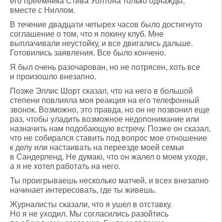
его преемника Стива Уолтона только однажды,
вместе с Ниллом.
В течение двадцати четырех часов было достигнуто
соглашение о том, что я покину клуб. Мне
выплачивали неустойку, и все двигались дальше.
Готовились заявления. Все было кончено.
Я был очень разочарован, но не потрясен, хоть все
и произошло внезапно.
Позже Эллис Шорт сказал, что на него в большой
степени повлияла моя реакция на его телефонный
звонок. Возможно, это правда, но он не позвонил еще
раз, чтобы уладить возможное недопонимание или
назначить нам подобающую встречу. Позже он сказал,
что не собирался ставить под вопрос мое отношение
к делу или настаивать на переезде моей семьи
в Сандерленд. Не думаю, что он жалел о моем уходе,
а я не хотел работать на него.
Ты проигрываешь несколько матчей, и всех внезапно
начинает интересовать, где ты живешь.
Журналисты сказали, что я ушел в отставку.
Но я не уходил. Мы согласились разойтись