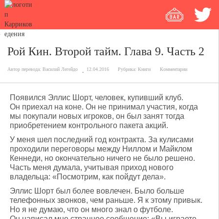
Рой Кин. Второй тайм. Глава 9. Часть 2
Автор перевода:
Василий Легейдо
12.04.2016
Рубрика:
Книги
Комментарии
Появился Эллис Шорт, человек, купивший клуб.
Он приехал на коне. Он не принимал участия, когда
мы покупали новых игроков, он был занят тогда
приобретением контрольного пакета акций.
У меня шел последний год контракта. За кулисами
проходили переговоры между Ниллом и Майклом
Кеннеди, но окончательно ничего не было решено.
Часть меня думала, учитывая приход нового
владельца: «Посмотрим, как пойдут дела».
Эллис Шорт был более вовлечен. Было больше
телефонных звонков, чем раньше. Я к этому привык.
Но я не думаю, что он много знал о футболе.
Он написал мне странное сообщение: «Вы играете