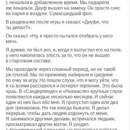
с пенальти в добавленное время. Мы подарили
им пенальти. Диуф вышел на замену. Он просто снес
их парня в воздухе. Сумасшедший фол.
В раздевалке после игры я сказал: «Диуфи, что
ты делал?».
Он сказал: «Ну, я просто пытался отобрать у него
мяч».
Я думаю, он был зол, и, когда я выпустил его на поле,
у него накопилась злость за то, что он не вышел
в стартовом составе.
Мы проходили через сложный период, но не такой
уж плохой. Мы по-прежнему набирали в среднем
по очку за игру. Но пошли слухи, что я могу уйти, что
я со всеми рассорился и потерял терпение. Это была
чушь. В «Сандерленде» и «Ньюкасле» крупные слухи
появляются каждые несколько месяцев. И сейчас
один из них был обо мне. Я пропустил один или два
дня тренировок. Но так иногда бывало. Я делал
перерыв, чтобы дать людям отдохнуть от меня.
Я занимался другими делами, встречался людьми,
просматривал другие матчи. Я уходил
с тренировочной площадки, но продолжал работать.