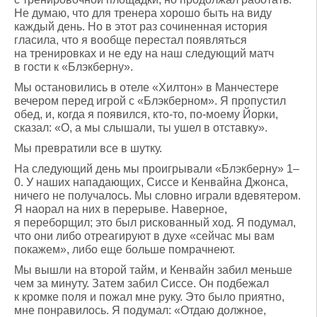
Не думаю, что для тренера хорошо быть на виду
каждый день. Но в этот раз сочиненная история
гласила, что я вообще перестал появляться
на тренировках и не еду на наш следующий матч
в гости к «Блэкберну».
Мы остановились в отеле «Хилтон» в Манчестере
вечером перед игрой с «Блэкберном». Я пропустил
обед, и, когда я появился, кто-то, по-моему Йорки,
сказал: «О, а мы слышали, ты ушел в отставку».
Мы превратили все в шутку.
На следующий день мы проигрывали «Блэкберну» 1–
0. У наших нападающих, Сиссе и Кенвайна Джонса,
ничего не получалось. Мы словно играли вдевятером.
Я наорал на них в перерыве. Наверное,
я переборщил; это был рискованный ход. Я подумал,
что они либо отреагируют в духе «сейчас мы вам
покажем», либо еще больше помрачнеют.
Мы вышли на второй тайм, и Кенвайн забил меньше
чем за минуту. Затем забил Сиссе. Он подбежал
к кромке поля и пожал мне руку. Это было приятно,
мне понравилось. Я подумал: «Отдаю должное,