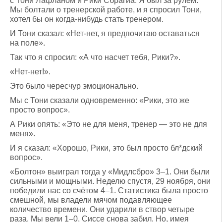
с Тони Лафланом и Рики Сбрагиа. Я был за рулем.
Мы болтали о тренерской работе, и я спросил Тони,
хотел бы он когда-нибудь стать тренером.
И Тони сказал: «Нет-нет, я предпочитаю оставаться
на поле».
Так что я спросил: «А что насчет тебя, Рики?».
«Нет-нет!».
Это было чересчур эмоционально.
Мы с Тони сказали одновременно: «Рики, это же
просто вопрос».
А Рики опять: «Это не для меня, тренер — это не для
меня».
И я сказал: «Хорошо, Рики, это был просто бл*дский
вопрос».
«Болтон» выиграл тогда у «Мидлсбро» 3–1. Они были
сильными и мощными. Неделю спустя, 29 ноября, они
победили нас со счётом 4–1. Статистика была просто
смешной, мы владели мячом подавляющее
количество времени. Они ударили в створ четыре
раза. Мы вели 1–0, Сиссе снова забил. Но, имея