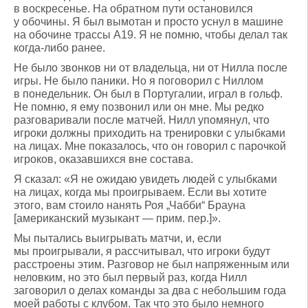
в воскресенье. На обратном пути остановился
у обочины. Я был вымотан и просто уснул в машине
на обочине трассы А19. Я не помню, чтобы делал так
когда-либо ранее.
Не было звонков ни от владельца, ни от Нилла после
игры. Не было паники. Но я поговорил с Ниллом
в понедельник. Он был в Португалии, играл в гольф.
Не помню, я ему позвонил или он мне. Мы редко
разговаривали после матчей. Нилл упомянул, что
игроки должны приходить на тренировки с улыбками
на лицах. Мне показалось, что он говорил с парочкой
игроков, оказавшихся вне состава.
Я сказал: «Я не ожидаю увидеть людей с улыбками
на лицах, когда мы проигрываем. Если вы хотите
этого, вам стоило нанять Роя „Чабби“ Брауна
[американский музыкант — прим. пер.]».
Мы пытались выигрывать матчи, и, если
мы проигрывали, я рассчитывал, что игроки будут
расстроены этим. Разговор не был напряженным или
неловким, но это был первый раз, когда Нилл
заговорил о делах команды за два с небольшим года
моей работы с клубом. Так что это было немного