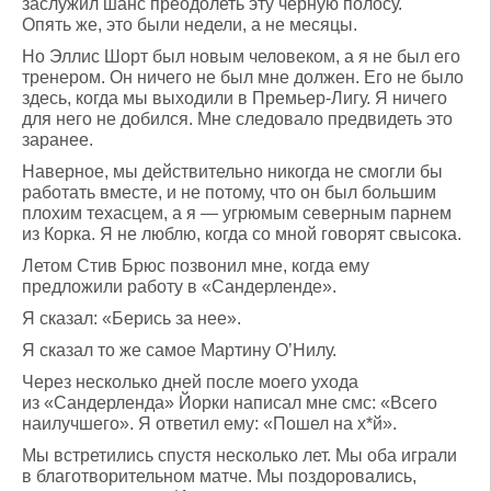
заслужил шанс преодолеть эту черную полосу.
Опять же, это были недели, а не месяцы.
Но Эллис Шорт был новым человеком, а я не был его
тренером. Он ничего не был мне должен. Его не было
здесь, когда мы выходили в Премьер-Лигу. Я ничего
для него не добился. Мне следовало предвидеть это
заранее.
Наверное, мы действительно никогда не смогли бы
работать вместе, и не потому, что он был большим
плохим техасцем, а я — угрюмым северным парнем
из Корка. Я не люблю, когда со мной говорят свысока.
Летом Стив Брюс позвонил мне, когда ему
предложили работу в «Сандерленде».
Я сказал: «Берись за нее».
Я сказал то же самое Мартину О’Нилу.
Через несколько дней после моего ухода
из «Сандерленда» Йорки написал мне смс: «Всего
наилучшего». Я ответил ему: «Пошел на х*й».
Мы встретились спустя несколько лет. Мы оба играли
в благотворительном матче. Мы поздоровались,