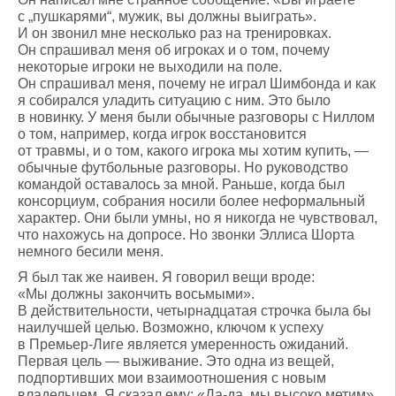
с „пушкарями“, мужик, вы должны выиграть».
И он звонил мне несколько раз на тренировках.
Он спрашивал меня об игроках и о том, почему
некоторые игроки не выходили на поле.
Он спрашивал меня, почему не играл Шимбонда и как
я собирался уладить ситуацию с ним. Это было
в новинку. У меня были обычные разговоры с Ниллом
о том, например, когда игрок восстановится
от травмы, и о том, какого игрока мы хотим купить, —
обычные футбольные разговоры. Но руководство
командой оставалось за мной. Раньше, когда был
консорциум, собрания носили более неформальный
характер. Они были умны, но я никогда не чувствовал,
что нахожусь на допросе. Но звонки Эллиса Шорта
немного бесили меня.
Я был так же наивен. Я говорил вещи вроде:
«Мы должны закончить восьмыми».
В действительности, четырнадцатая строчка была бы
наилучшей целью. Возможно, ключом к успеху
в Премьер-Лиге является умеренность ожиданий.
Первая цель — выживание. Это одна из вещей,
подпортивших мои взаимоотношения с новым
владельцем. Я сказал ему: «Да-да, мы высоко метим».