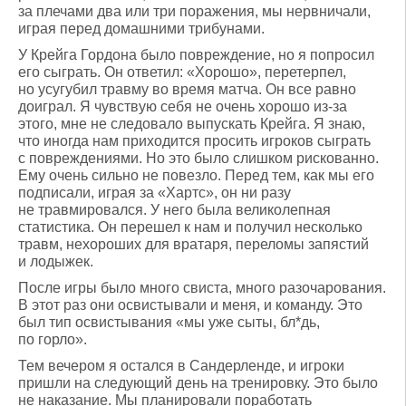
за плечами два или три поражения, мы нервничали,
играя перед домашними трибунами.
У Крейга Гордона было повреждение, но я попросил
его сыграть. Он ответил: «Хорошо», перетерпел,
но усугубил травму во время матча. Он все равно
доиграл. Я чувствую себя не очень хорошо из-за
этого, мне не следовало выпускать Крейга. Я знаю,
что иногда нам приходится просить игроков сыграть
с повреждениями. Но это было слишком рискованно.
Ему очень сильно не повезло. Перед тем, как мы его
подписали, играя за «Хартс», он ни разу
не травмировался. У него была великолепная
статистика. Он перешел к нам и получил несколько
травм, нехороших для вратаря, переломы запястий
и лодыжек.
После игры было много свиста, много разочарования.
В этот раз они освистывали и меня, и команду. Это
был тип освистывания «мы уже сыты, бл*дь,
по горло».
Тем вечером я остался в Сандерленде, и игроки
пришли на следующий день на тренировку. Это было
не наказание. Мы планировали поработать