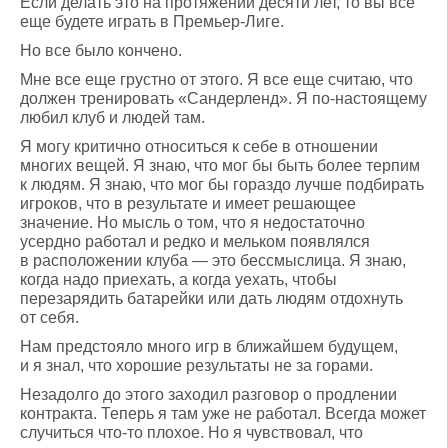
Если делать это на протяжении десяти лет, то вы все
еще будете играть в Премьер-Лиге.
Но все было кончено.
Мне все еще грустно от этого. Я все еще считаю, что
должен тренировать «Сандерленд». Я по-настоящему
любил клуб и людей там.
Я могу критично относиться к себе в отношении
многих вещей. Я знаю, что мог бы быть более терпим
к людям. Я знаю, что мог бы гораздо лучше подбирать
игроков, что в результате и имеет решающее
значение. Но мысль о том, что я недостаточно
усердно работал и редко и мельком появлялся
в расположении клуба — это бессмыслица. Я знаю,
когда надо приехать, а когда уехать, чтобы
перезарядить батарейки или дать людям отдохнуть
от себя.
Нам предстояло много игр в ближайшем будущем,
и я знал, что хорошие результаты не за горами.
Незадолго до этого заходил разговор о продлении
контракта. Теперь я там уже не работал. Всегда может
случиться что-то плохое. Но я чувствовал, что