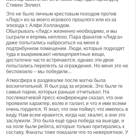
Стивен Эллиот.
Это не было личным крестовым походом против
«Лидс» из-за моего игрового прошлого или из-за
эпизода с Алфи Холландом.
Обыгрывать «Лидс» жизненно необходимо, и мы
сыграли и впрямь неплохо. Пара фанатов «Лидса»
даже попытались наброситься на меня в
подтрибунном помещении. Люди, которые подходят
туда и выкрикивают нелицеприятные вещи,
достаточно часто встречаются, однако эти двое
попытались перелезть за ограждения. Но меня это не
беспокоило – мы победили...
Атмосфера в раздевалке после матча была
восхитительной. Я был рад за игроков. Это были те
самые парни, которых раньше отчитывал. На
послематчевой пресс-конференции сказал, что они
проявили характер, волю и талант, и что я ими всеми
очень гордился. Я знал, что они поймут, что имелось в
виду. Нам всем нравится, когда нас хвалят, а они это
заслужили. Это была ещё одна победа на выезде, и
на поле были ребята, которые только притирались к
составу. Фанаты тоже показали что-то невероятное. У