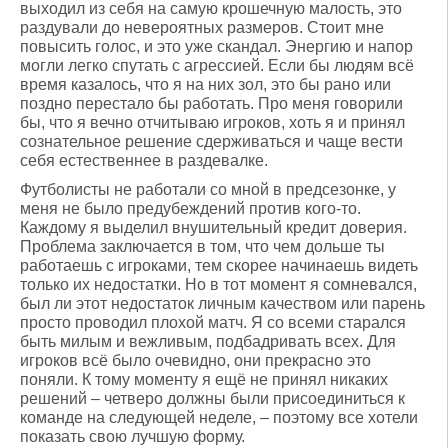
выходил из себя на самую крошечную малость, это
раздували до невероятных размеров. Стоит мне
повысить голос, и это уже скандал. Энергию и напор
могли легко спутать с агрессией. Если бы людям всё
время казалось, что я на них зол, это бы рано или
поздно перестало бы работать. Про меня говорили
бы, что я вечно отчитываю игроков, хоть я и принял
сознательное решение сдерживаться и чаще вести
себя естественнее в раздевалке.
Футболисты не работали со мной в предсезонке, у
меня не было предубеждений против кого-то.
Каждому я выделил внушительный кредит доверия.
Проблема заключается в том, что чем дольше ты
работаешь с игроками, тем скорее начинаешь видеть
только их недостатки. Но в тот момент я сомневался,
был ли этот недостаток личным качеством или парень
просто проводил плохой матч. Я со всеми старался
быть милым и вежливым, подбадривать всех. Для
игроков всё было очевидно, они прекрасно это
поняли. К тому моменту я ещё не принял никаких
решений – четверо должны были присоединиться к
команде на следующей неделе, – поэтому все хотели
показать свою лучшую форму.