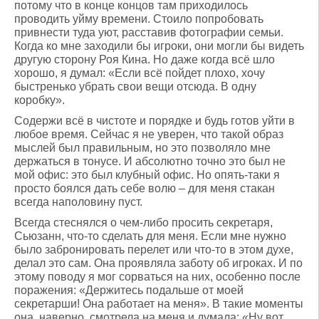
потому что в конце концов там приходилось
проводить уйму времени. Стоило попробовать
привнести туда уют, расставив фотографии семьи.
Когда ко мне заходили бы игроки, они могли бы видеть
другую сторону Роя Кина. Но даже когда всё шло
хорошо, я думал: «Если всё пойдет плохо, хочу
быстренько убрать свои вещи отсюда. В одну
коробку».
Содержи всё в чистоте и порядке и будь готов уйти в
любое время. Сейчас я не уверен, что такой образ
мыслей был правильным, но это позволяло мне
держаться в тонусе. И абсолютно точно это был не
мой офис: это был клубный офис. Но опять-таки я
просто боялся дать себе волю – для меня стакан
всегда наполовину пуст.
Всегда стеснялся о чем-либо просить секретаря,
Сьюзанн, что-то сделать для меня. Если мне нужно
было забронировать перелет или что-то в этом духе,
делал это сам. Она проявляла заботу об игроках. И по
этому поводу я мог сорваться на них, особенно после
поражения: «Держитесь подальше от моей
секретарши! Она работает на меня». В такие моменты
она, наверно, смотрела на меня и думала: «Ну вот,