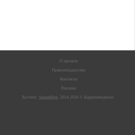
О проекте
Правообладателям
Контакты
Реклама
Хостинг:
SprintHost
; 2014-2026 © Карриковедение