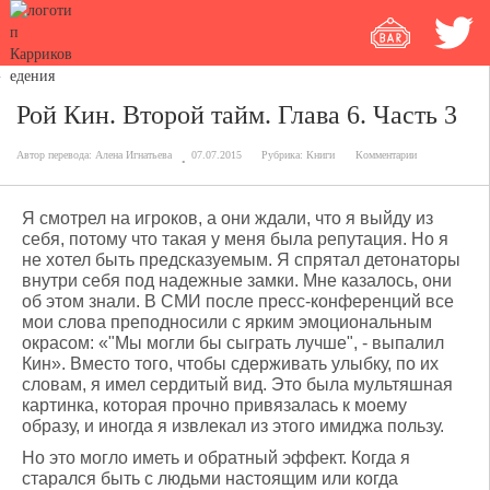
Рой Кин. Второй тайм. Глава 6. Часть 3
Автор перевода:
Алена Игнатьева
07.07.2015
Рубрика:
Книги
Комментарии
Я смотрел на игроков, а они ждали, что я выйду из
себя, потому что такая у меня была репутация. Но я
не хотел быть предсказуемым. Я спрятал детонаторы
внутри себя под надежные замки. Мне казалось, они
об этом знали. В СМИ после пресс-конференций все
мои слова преподносили с ярким эмоциональным
окрасом: «"Мы могли бы сыграть лучше", - выпалил
Кин». Вместо того, чтобы сдерживать улыбку, по их
словам, я имел сердитый вид. Это была мультяшная
картинка, которая прочно привязалась к моему
образу, и иногда я извлекал из этого имиджа пользу.
Но это могло иметь и обратный эффект. Когда я
старался быть с людьми настоящим или когда