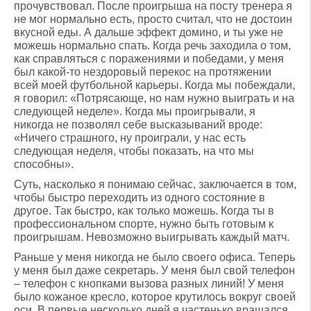
прочувствовал. После проигрыша на посту тренера я
не мог нормально есть, просто считал, что не достоин
вкусной еды. А дальше эффект домино, и ты уже не
можешь нормально спать. Когда речь заходила о том,
как справляться с поражениями и победами, у меня
был какой-то нездоровый перекос на протяжении
всей моей футбольной карьеры. Когда мы побеждали,
я говорил: «Потрясающе, но нам нужно выиграть и на
следующей неделе». Когда мы проигрывали, я
никогда не позволял себе высказываний вроде:
«Ничего страшного, ну проиграли, у нас есть
следующая неделя, чтобы показать, на что мы
способны».
Суть, насколько я понимаю сейчас, заключается в том,
чтобы быстро переходить из одного состояние в
другое. Так быстро, как только можешь. Когда ты в
профессиональном спорте, нужно быть готовым к
проигрышам. Невозможно выигрывать каждый матч.
Раньше у меня никогда не было своего офиса. Теперь
у меня был даже секретарь. У меня был свой телефон
– телефон с кнопками вызова разных линий! У меня
было кожаное кресло, которое крутилось вокруг своей
оси. В первые несколько дней я частенько вращался