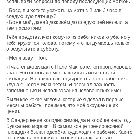
всплывали вопросы по поводу последующих матчей.
- Босс, вы хотите уезжать на матч в 2 или 3 часа в
следующую пятницу?
- Боже мой, давай доживём до следующей недели, а
там посмотрим.
Тебя представляют кому-то из работников клуба, но у
тебя кружится голова, потому что ты думаешь только
о результате в субботу.
- Меня зовут Пол.
Я частенько думал о Поле МакГрэте, которого хорошо
знал. Это помогало мне запомнить имя в такой
ситуации. Я начинал ассоциировать этого работника
клуба с Полом МакГретом. Я осознал важность
запоминания и использования человеческих имен.
Были кое-какие мелочи, которые я делал в первые
месяцы работы, понимая, что моё окружение их
ценит.
В Сандерленде холодно зимой, да и вообще весь год.
Буквально морозит. В самом конце тренировочной
площадки была подсобка, куда ходили рабочие. Как-то
я с ними разговорился, и они сказали, что там