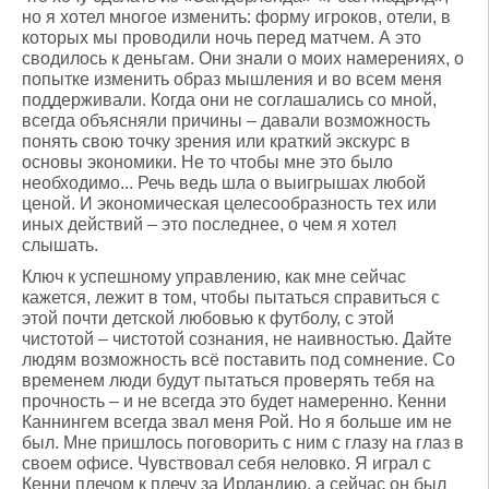
но я хотел многое изменить: форму игроков, отели, в
которых мы проводили ночь перед матчем. А это
сводилось к деньгам. Они знали о моих намерениях, о
попытке изменить образ мышления и во всем меня
поддерживали. Когда они не соглашались со мной,
всегда объясняли причины – давали возможность
понять свою точку зрения или краткий экскурс в
основы экономики. Не то чтобы мне это было
необходимо... Речь ведь шла о выигрышах любой
ценой. И экономическая целесообразность тех или
иных действий – это последнее, о чем я хотел
слышать.
Ключ к успешному управлению, как мне сейчас
кажется, лежит в том, чтобы пытаться справиться с
этой почти детской любовью к футболу, с этой
чистотой – чистотой сознания, не наивностью. Дайте
людям возможность всё поставить под сомнение. Со
временем люди будут пытаться проверять тебя на
прочность – и не всегда это будет намеренно. Кенни
Каннингем всегда звал меня Рой. Но я больше им не
был. Мне пришлось поговорить с ним с глазу на глаз в
своем офисе. Чувствовал себя неловко. Я играл с
Кенни плечом к плечу за Ирландию, а сейчас он был