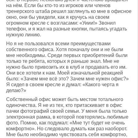
на нём. Если бы кто-то из игроков или членов
тренерского штаба решил заглянуть ко мне в офисное
окно, они бы увидели, как я кручусь на своем
огромном кресле с возгласами: «Уиии!» Звонил
телефон, и я жал на разные кнопки, пытаясь угадать
нужную линию.
Но я не пользовался всеми преимуществами
собственного офиса. Хотя поначалу они и не были
мне необходимы. Среди первых приобретений были
только те ребята, которых я раньше знал. Мне не
нужно было привозить их в клуб и продавать его им.
Они все хотели к нам. Моей изначальной реакцией
было: «Зачем мне всё это? Зачем мне нужен офис?»
Я сидел в своем кресле и думал: «Какого черта я
делаю?»
Собственный офис может быть местом тотального
одиночества. Я не из тех, кто притаскивает в офис
пачки фотографий своей семьи. У меня была только
электронная рамка, в которой повторялись любимые
фото. Помню, как подумал: «Мне тут будет не очень
комфортно». Но следовало думать как раз наоборот.
Мне было необходимо чувствовать себя комфортно,