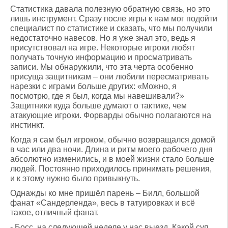
Статистика давала полезную обратную связь, но это
лишь инструмент. Сразу после игры к нам мог подойти
специалист по статистике и сказать, что мы получили
недостаточно навесов. Но я уже знал это, ведь я
присутствовал на игре. Некоторые игроки любят
получать точную информацию и просматривать
записи. Мы обнаружили, что эта черта особенно
присуща защитникам – они любили пересматривать
нарезки с играми больше других: «Можно, я
посмотрю, где я был, когда мы навешивали?»
Защитники куда больше думают о тактике, чем
атакующие игроки. Форварды обычно полагаются на
инстинкт.
Когда я сам был игроком, обычно возвращался домой
в час или два ночи. Длина и ритм моего рабочего дня
абсолютно изменились, и в моей жизни стало больше
людей. Постоянно приходилось принимать решения,
и к этому нужно было привыкнуть.
Однажды ко мне пришёл парень – Билл, большой
фанат «Сандерленда», весь в татуировках и всё
такое, отличный фанат.
- Босс, на следующей неделе у нас выезд. Какой суп