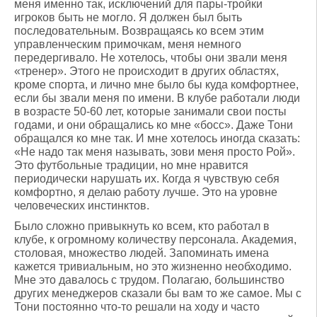
меня именно так, исключений для пары-тройки
игроков быть не могло. Я должен был быть
последовательным. Возвращаясь ко всем этим
управленческим примочкам, меня немного
передергивало. Не хотелось, чтобы они звали меня
«тренер». Этого не происходит в других областях,
кроме спорта, и лично мне было бы куда комфортнее,
если бы звали меня по имени. В клубе работали люди
в возрасте 50-60 лет, которые занимали свои посты
годами, и они обращались ко мне «босс». Даже Тони
обращался ко мне так. И мне хотелось иногда сказать:
«Не надо так меня называть, зови меня просто Рой».
Это футбольные традиции, но мне нравится
периодически нарушать их. Когда я чувствую себя
комфортно, я делаю работу лучше. Это на уровне
человеческих инстинктов.
Было сложно привыкнуть ко всем, кто работал в
клубе, к огромному количеству персонала. Академия,
столовая, множество людей. Запоминать имена
кажется тривиальным, но это жизненно необходимо.
Мне это давалось с трудом. Полагаю, большинство
других менеджеров сказали бы вам то же самое. Мы с
Тони постоянно что-то решали на ходу и часто