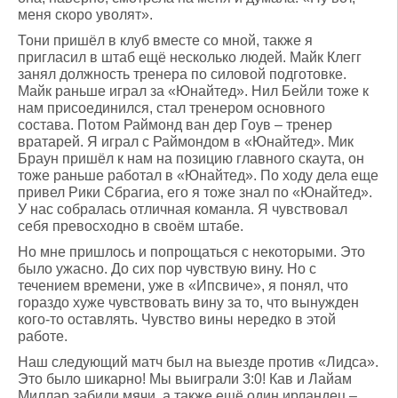
меня скоро уволят».
Тони пришёл в клуб вместе со мной, также я
пригласил в штаб ещё несколько людей. Майк Клегг
занял должность тренера по силовой подготовке.
Майк раньше играл за «Юнайтед». Нил Бейли тоже к
нам присоединился, стал тренером основного
состава. Потом Раймонд ван дер Гоув – тренер
вратарей. Я играл с Раймондом в «Юнайтед». Мик
Браун пришёл к нам на позицию главного скаута, он
тоже раньше работал в «Юнайтед». По ходу дела еще
привел Рики Сбрагиа, его я тоже знал по «Юнайтед».
У нас собралась отличная команла. Я чувствовал
себя превосходно в своём штабе.
Но мне пришлось и попрощаться с некоторыми. Это
было ужасно. До сих пор чувствую вину. Но с
течением времени, уже в «Ипсвиче», я понял, что
гораздо хуже чувствовать вину за то, что вынужден
кого-то оставлять. Чувство вины нередко в этой
работе.
Наш следующий матч был на выезде против «Лидса».
Это было шикарно! Мы выиграли 3:0! Кав и Лайам
Миллар забили мячи, а также ещё один ирландец –