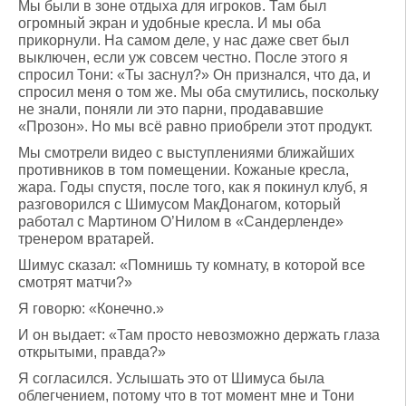
Мы были в зоне отдыха для игроков. Там был
огромный экран и удобные кресла. И мы оба
прикорнули. На самом деле, у нас даже свет был
выключен, если уж совсем честно. После этого я
спросил Тони: «Ты заснул?» Он признался, что да, и
спросил меня о том же. Мы оба смутились, поскольку
не знали, поняли ли это парни, продававшие
«Прозон». Но мы всё равно приобрели этот продукт.
Мы смотрели видео с выступлениями ближайших
противников в том помещении. Кожаные кресла,
жара. Годы спустя, после того, как я покинул клуб, я
разговорился с Шимусом МакДонагом, который
работал с Мартином О’Нилом в «Сандерленде»
тренером вратарей.
Шимус сказал: «Помнишь ту комнату, в которой все
смотрят матчи?»
Я говорю: «Конечно.»
И он выдает: «Там просто невозможно держать глаза
открытыми, правда?»
Я согласился. Услышать это от Шимуса была
облегчением, потому что в тот момент мне и Тони