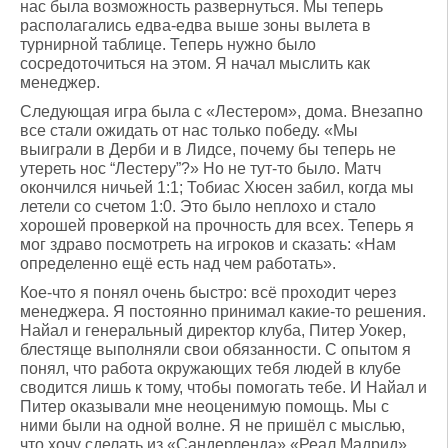
нас была возможность развернуться. Мы теперь
располагались едва-едва выше зоны вылета в
турнирной таблице. Теперь нужно было
сосредоточиться на этом. Я начал мыслить как
менеджер.
Следующая игра была с «Лестером», дома. Внезапно
все стали ожидать от нас только победу. «Мы
выиграли в Дерби и в Лидсе, почему бы теперь не
утереть нос “Лестеру”?» Но не тут-то было. Матч
окончился ничьей 1:1; Тобиас Хюсен забил, когда мы
летели со счетом 1:0. Это было неплохо и стало
хорошей проверкой на прочность для всех. Теперь я
мог здраво посмотреть на игроков и сказать: «Нам
определенно ещё есть над чем работать».
Кое-что я понял очень быстро: всё проходит через
менеджера. Я постоянно принимал какие-то решения.
Найал и генеральный директор клуба, Питер Уокер,
блестяще выполняли свои обязанности. С опытом я
понял, что работа окружающих тебя людей в клубе
сводится лишь к тому, чтобы помогать тебе. И Найал и
Питер оказывали мне неоценимую помощь. Мы с
ними были на одной волне. Я не пришёл с мыслью,
что хочу сделать из «Сандерленда» «Реал Мадрид»,