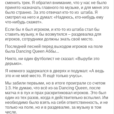
сменить трек. Я обратил внимание, что у нас не было
принято назначать главного по музыке, и для меня это
было странно. За это отвечал кто-то из штаба. Я
смотрел на него и думал: «Надеюсь, кто-нибудь ему
что-нибудь скажет».
Если бы я был игроком, и кто-то из штаба стал бы
ставить музыку, я бы возмутился – раздевалка для
игроков, сотрудники должны знать своё место.
Последней песней перед выходом игроков на поле
была Dancing Queen Аббы...
Никто, ни один футболист не сказал: «Выруби это
дерьмо».
Я немного задержался в дверях и подумал: «А ведь
это и не моё место. Я ещё только учусь».
Мы забили первыми, но в итоге проиграли со счетом
1:3. Не думаю, что всё из-за Dancing Queen, после
матча я в пух и прах раскритиковал игроков. Это был
один из тех разов, когда я действительно вспылил. Им
необходимо было взять на себя ответственность, и не
только на поле, но и в раздевалке, за музыку в том
числе.