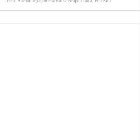
Теги:
Автобиография Роя Кина. Второй тайм
,
Рой Кин