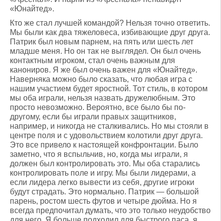
«Юнайтед».
Кто же стал лучшей командой? Нельзя точно ответить.
Мы были как два тяжеловеса, избивающие друг друга.
Патрик был новым парнем, на пять или шесть лет
младше меня. Но он так не выглядел. Он был очень
контактным игроком, стал очень важным для
канониров. Я же был очень важен для «Юнайтед».
Наверняка можно было сказать, что любая игра с
нашим участием будет яростной. Тот стиль, в котором
мы оба играли, нельзя назвать дружелюбным. Это
просто невозможно. Вероятно, все было бы по-
другому, если бы играли правых защитников,
например, и никогда не сталкивались. Но мы стояли в
центре поля и с удовольствием колотили друг друга.
Это все привело к настоящей конфронтации. Было
заметно, что я вспыльчив, но, когда мы играли, я
должен был контролировать это. Мы оба старались
контролировать поле и игру. Мы были лидерами, а
если лидера легко вывести из себя, другие игроки
будут страдать. Это нормально. Патрик — большой
парень, ростом шесть футов и четыре дюйма. Но я
всегда предпочитал думать, что это только неудобство
для него. Я больше подходил для быстрого паса, я