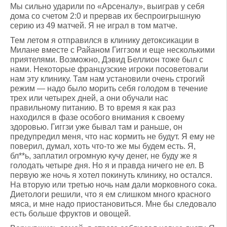
Мы сильно ударили по «Арсеналу», выиграв у себя
дома со счетом 2:0 и прервав их беспроигрышную
серию из 49 матчей. Я не играл в том матче.
Тем летом я отправился в клинику детоксикации в
Милане вместе с Райаном Гиггзом и еще несколькими
приятелями. Возможно, Дэвид Беллион тоже был с
нами. Некоторые французские игроки посоветовали
нам эту клинику. Там нам установили очень строгий
режим — надо было морить себя голодом в течение
трех или четырех дней, а они обучали нас
правильному питанию. В то время я как раз
находился в фазе особого внимания к своему
здоровью. Гиггзи уже бывал там и раньше, он
предупредил меня, что нас кормить не будут. Я ему не
поверил, думал, хоть что-то же мы будем есть. Я,
бл**ь, заплатил огромную кучу денег, не буду же я
голодать четыре дня. Но я и правда ничего не ел. В
первую же ночь я хотел покинуть клинику, но остался.
На вторую или третью ночь нам дали морковного сока.
Диетологи решили, что я ем слишком много красного
мяса, и мне надо приостановиться. Мне бы следовало
есть больше фруктов и овощей.