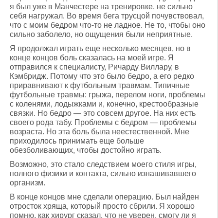
я был уже в Манчестере на тренировке, не сильно
себя нагружал. Во время бега трусцой почувствовал,
что с моим бедром что-то не ладное. Не то, чтобы оно
сильно заболело, но ощущения были неприятные.
Я продолжал играть еще несколько месяцев, но в
конце концов боль сказалась на моей игре. Я
отправился к специалисту, Ричарду Виллару, в
Кэмбридж. Потому что это было бедро, а его редко
приравнивают к футбольным травмам. Типичные
футбольные травмы: грыжа, перелом ноги, проблемы
с коленями, лодыжками и, конечно, крестообразные
связки. Но бедро — это совсем другое. На них есть
своего рода табу. Проблемы с бедром — проблемы
возраста. Но эта боль была неестественной. Мне
приходилось принимать еще больше
обезболивающих, чтобы достойно играть.
Возможно, это стало следствием моего стиля игры,
полного физики и контакта, сильно изнашивавшего
организм.
В конце концов мне сделали операцию. Был найден
отросток хряща, который просто сбрили. Я хорошо
помню, как хирург сказал, что не уверен, смогу ли я