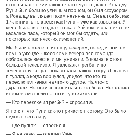
испытывал к нему таких теплых чувств, как к Роналду.
Руни был больше уличным парнем, он был скаузером,
а Роналду выглядел таким невинным. Он вел себя, как
17-летний, в то время как Руни – уже как взрослый. У
меня была всего одна стычка с Уэйном, и она никак не
касалась паса, который он мог бы отдать, или
некоторых тактических изменений.
Мы были в отеле в пятницу вечером, перед игрой, не
помню уже где. Около семи вечера вся команда
собиралась вместе, и мы ужинали. В комнате стоял
большой телевизор. Я увлекался регби, и по
телевизору как раз показывали важную игру. Я вышел
в туалет, а когда вернулся, увидел, что кто-то
переключил канал на что-то другое. На что-то
дурацкое. Не могу вспомнить, что это было. Несколько
игроков смотрели на это и тупо хихикали.
— Кто переключил регби? – спросил я.
Я понял, что Руни как-то причастен к этому. Это было
видно по его лицу.
— Где пульт? — спросил я.
— Я не знаю, — ответил Уэйн.