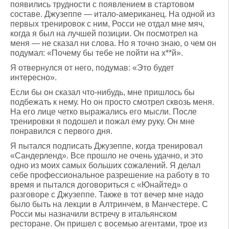
появились трудности с появлением в стартовом
составе. Джузеппе — итало-американец. На одной из
первых тренировок с ним, Росси не отдал мне мяч,
когда я был на лучшей позиции. Он посмотрел на
меня — не сказал ни слова. Но я точно знаю, о чем он
подумал: «Почему бы тебе не пойти на х**й».
Я отвернулся от него, подумав: «Это будет
интересно».
Если бы он сказал что-нибудь, мне пришлось бы
подбежать к нему. Но он просто смотрел сквозь меня.
На его лице четко выражались его мысли. После
тренировки я подошел и пожал ему руку. Он мне
понравился с первого дня.
Я пытался подписать Джузеппе, когда тренировал
«Сандерленд». Все прошло не очень удачно, и это
одно из моих самых больших сожалений. Я делал
себе профессиональное разрешение на работу в то
время и пытался договориться с «Юнайтед» о
разговоре с Джузеппе. Также в тот вечер мне надо
было быть на лекции в Алтринчем, в Манчестере. С
Росси мы назначили встречу в итальянском
ресторане. Он пришел с восемью агентами, трое из