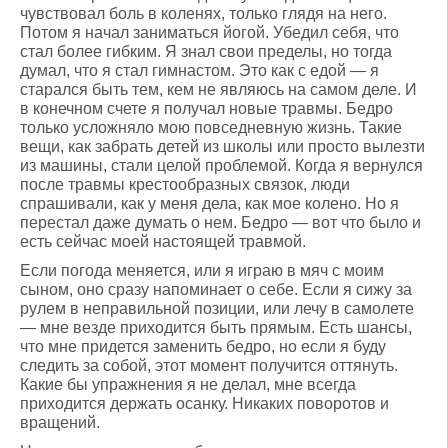
чувствовал боль в коленях, только глядя на него.
Потом я начал заниматься йогой. Убедил себя, что
стал более гибким. Я знал свои пределы, но тогда
думал, что я стал гимнастом. Это как с едой — я
старался быть тем, кем не являюсь на самом деле. И
в конечном счете я получал новые травмы. Бедро
только усложняло мою повседневную жизнь. Такие
вещи, как забрать детей из школы или просто вылезти
из машины, стали целой проблемой. Когда я вернулся
после травмы крестообразных связок, люди
спрашивали, как у меня дела, как мое колено. Но я
перестал даже думать о нем. Бедро — вот что было и
есть сейчас моей настоящей травмой.
Если погода меняется, или я играю в мяч с моим
сыном, оно сразу напоминает о себе. Если я сижу за
рулем в неправильной позиции, или лечу в самолете
— мне везде приходится быть прямым. Есть шансы,
что мне придется заменить бедро, но если я буду
следить за собой, этот момент получится оттянуть.
Какие бы упражнения я не делал, мне всегда
приходится держать осанку. Никаких поворотов и
вращений.