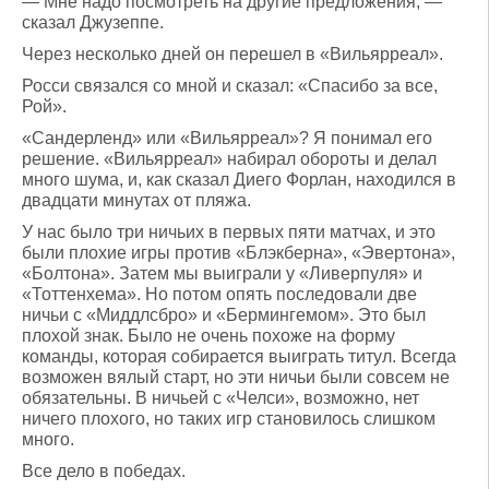
— Мне надо посмотреть на другие предложения, —
сказал Джузеппе.
Через несколько дней он перешел в «Вильярреал».
Росси связался со мной и сказал: «Спасибо за все,
Рой».
«Сандерленд» или «Вильярреал»? Я понимал его
решение. «Вильярреал» набирал обороты и делал
много шума, и, как сказал Диего Форлан, находился в
двадцати минутах от пляжа.
У нас было три ничьих в первых пяти матчах, и это
были плохие игры против «Блэкберна», «Эвертона»,
«Болтона». Затем мы выиграли у «Ливерпуля» и
«Тоттенхема». Но потом опять последовали две
ничьи с «Миддлсбро» и «Бермингемом». Это был
плохой знак. Было не очень похоже на форму
команды, которая собирается выиграть титул. Всегда
возможен вялый старт, но эти ничьи были совсем не
обязательны. В ничьей с «Челси», возможно, нет
ничего плохого, но таких игр становилось слишком
много.
Все дело в победах.