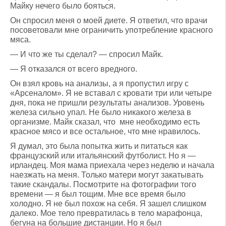
Майку нечего было бояться.
Он спросил меня о моей диете. Я ответил, что врачи
посоветовали мне ограничить употребление красного
мяса.
— И что же ты сделал? — спросил Майк.
— Я отказался от всего вредного.
Он взял кровь на анализы, а я пропустил игру с
«Арсеналом». Я не вставал с кровати три или четыре
дня, пока не пришли результаты анализов. Уровень
железа сильно упал. Не было никакого железа в
организме. Майк сказал, что мне необходимо есть
красное мясо и все остальное, что мне нравилось.
Я думал, это была попытка жить и питаться как
французский или итальянский футболист. Но я —
ирландец. Моя мама приехала через неделю и начала
наезжать на меня. Только матери могут закатывать
такие скандалы. Посмотрите на фотографии того
времени — я был тощим. Мне все время было
холодно. Я не был похож на себя. Я зашел слишком
далеко. Мое тело превратилась в тело марафонца,
бегуна на большие дистанции. Но я был