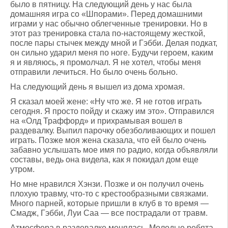
было в пятницу. На следующий день у нас была
домашняя игра со «Шпорами». Перед домашними
играми у нас обычно облегченные тренировки. Но в
этот раз тренировка стала по-настоящему жесткой,
после пары стычек между мной и Гэбби. Делая подкат,
он сильно ударил меня по ноге. Будучи героем, каким
я и являюсь, я промолчал. Я не хотел, чтобы меня
отправили лечиться. Но было очень больно.
На следующий день я вышел из дома хромая.
Я сказал моей жене: «Ну что же. Я не готов играть
сегодня. Я просто пойду и скажу им это». Отправился
на «Олд Траффорд» и прихрамывая вошел в
раздевалку. Выпил парочку обезболивающих и пошел
играть. Позже моя жена сказала, что ей было очень
забавно услышать мое имя по радио, когда объявляли
составы, ведь она видела, как я покидал дом еще
утром.
Но мне нравился Хэнзи. Позже и он получил очень
плохую травму, что-то с крестообразными связками.
Много парней, которые пришли в клуб в то время —
Смадж, Гэбби, Луи Саа — все пострадали от травм.
Атмосфера в раздевалке менялась. Молодые ребята