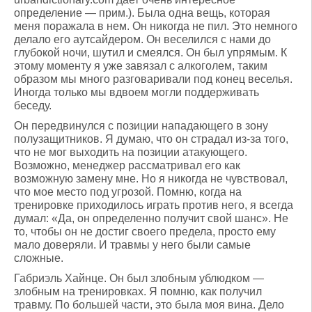
определение — прим.). Была одна вещь, которая
меня поражала в нем. Он никогда не пил. Это немного
делало его аутсайдером. Он веселился с нами до
глубокой ночи, шутил и смеялся. Он был упрямым. К
этому моменту я уже завязал с алкоголем, таким
образом мы много разговаривали под конец веселья.
Иногда только мы вдвоем могли поддерживать
беседу.
Он передвинулся с позиции нападающего в зону
полузащитников. Я думаю, что он страдал из-за того,
что не мог выходить на позиции атакующего.
Возможно, менеджер рассматривал его как
возможную замену мне. Но я никогда не чувствовал,
что мое место под угрозой. Помню, когда на
тренировке приходилось играть против него, я всегда
думал: «Да, он определенно получит свой шанс». Не
то, чтобы он не достиг своего предела, просто ему
мало доверяли. И травмы у него были самые
сложные.
Габриэль Хайнце. Он был злобным ублюдком —
злобным на тренировках. Я помню, как получил
травму. По большей части, это была моя вина. Дело