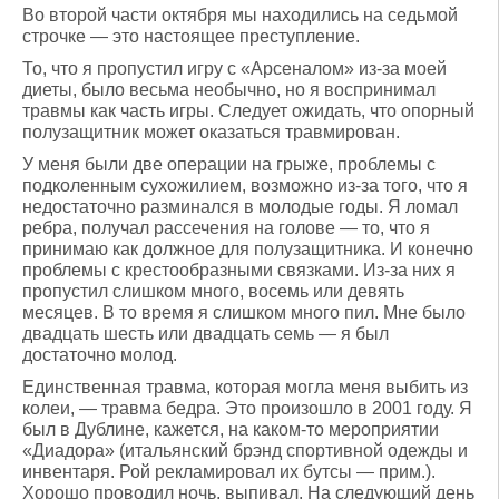
Во второй части октября мы находились на седьмой
строчке — это настоящее преступление.
То, что я пропустил игру с «Арсеналом» из-за моей
диеты, было весьма необычно, но я воспринимал
травмы как часть игры. Следует ожидать, что опорный
полузащитник может оказаться травмирован.
У меня были две операции на грыже, проблемы с
подколенным сухожилием, возможно из-за того, что я
недостаточно разминался в молодые годы. Я ломал
ребра, получал рассечения на голове — то, что я
принимаю как должное для полузащитника. И конечно
проблемы с крестообразными связками. Из-за них я
пропустил слишком много, восемь или девять
месяцев. В то время я слишком много пил. Мне было
двадцать шесть или двадцать семь — я был
достаточно молод.
Единственная травма, которая могла меня выбить из
колеи, — травма бедра. Это произошло в 2001 году. Я
был в Дублине, кажется, на каком-то мероприятии
«Диадора» (итальянский брэнд спортивной одежды и
инвентаря. Рой рекламировал их бутсы — прим.).
Хорошо проводил ночь, выпивал. На следующий день