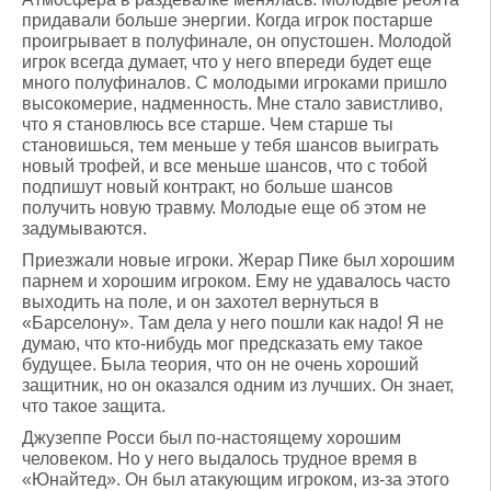
придавали больше энергии. Когда игрок постарше
проигрывает в полуфинале, он опустошен. Молодой
игрок всегда думает, что у него впереди будет еще
много полуфиналов. С молодыми игроками пришло
высокомерие, надменность. Мне стало завистливо,
что я становлюсь все старше. Чем старше ты
становишься, тем меньше у тебя шансов выиграть
новый трофей, и все меньше шансов, что с тобой
подпишут новый контракт, но больше шансов
получить новую травму. Молодые еще об этом не
задумываются.
Приезжали новые игроки. Жерар Пике был хорошим
парнем и хорошим игроком. Ему не удавалось часто
выходить на поле, и он захотел вернуться в
«Барселону». Там дела у него пошли как надо! Я не
думаю, что кто-нибудь мог предсказать ему такое
будущее. Была теория, что он не очень хороший
защитник, но он оказался одним из лучших. Он знает,
что такое защита.
Джузеппе Росси был по-настоящему хорошим
человеком. Но у него выдалось трудное время в
«Юнайтед». Он был атакующим игроком, из-за этого