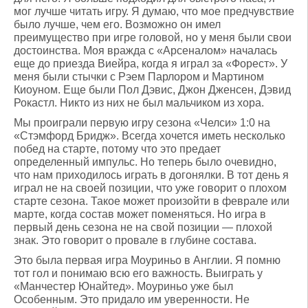
мог лучше читать игру. Я думаю, что мое предчувствие
было лучше, чем его. Возможно он имел
преимущество при игре головой, но у меня были свои
достоинства. Моя вражда с «Арсеналом» началась
еще до приезда Виейра, когда я играл за «Форест». У
меня были стычки с Рэем Парлором и Мартином
Киоуном. Еще были Пол Дэвис, Джон Дженсен, Дэвид
Рокастл. Никто из них не был мальчиком из хора.
Мы проиграли первую игру сезона «Челси» 1:0 на
«Стэмфорд Бридж». Всегда хочется иметь несколько
побед на старте, потому что это предает
определенный импульс. Но теперь было очевидно,
что нам приходилось играть в догонялки. В тот день я
играл не на своей позиции, что уже говорит о плохом
старте сезона. Такое может произойти в феврале или
марте, когда состав может поменяться. Но игра в
первый день сезона не на свой позиции — плохой
знак. Это говорит о провале в глубине состава.
Это была первая игра Моуриньо в Англии. Я помню
тот гол и понимаю всю его важность. Выиграть у
«Манчестер Юнайтед». Моуриньо уже был
Особенным. Это придало им уверенности. Не