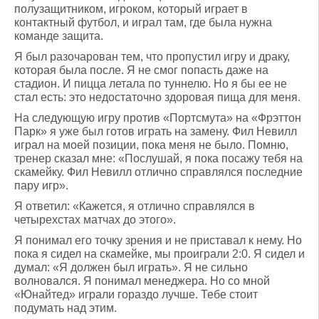
полузащитником, игроком, который играет в
контактный футбол, и играл там, где была нужна
команде защита.
Я был разочарован тем, что пропустил игру и драку,
которая была после. Я не смог попасть даже на
стадион. И пицца летала по туннелю. Но я бы ее не
стал есть: это недостаточно здоровая пища для меня.
На следующую игру против «Портсмута» на «Фрэттон
Парк» я уже был готов играть на замену. Фил Невилл
играл на моей позиции, пока меня не было. Помню,
тренер сказал мне: «Послушай, я пока посажу тебя на
скамейку. Фил Невилл отлично справлялся последние
пару игр».
Я ответил: «Кажется, я отлично справлялся в
четырехстах матчах до этого».
Я понимал его точку зрения и не приставал к нему. Но
пока я сидел на скамейке, мы проиграли 2:0. Я сидел и
думал: «Я должен был играть». Я не сильно
волновался. Я понимал менеджера. Но со мной
«Юнайтед» играли гораздо лучше. Тебе стоит
подумать над этим.