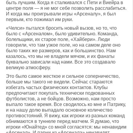
быть лучшим. Когда я сталкивался с Пети и Виейра в
центре поля — я не мог себе позволить расслабиться.
И когда мы проигрывали игры «Арсеналу», я был
первым, кто пожимал им руки.
«Челси» пытался бросить новый вызов, но то, что
было с «Арсеналом», было удивительно. Команда,
болельщики, их старое поле, «Хайбери». Люди
говорили, что там узкое поле, но на самом деле оно
было таких же размеров, как и большинство. Нам
казалось, что мы не владели мячом, и их фанаты
буквально зависали над нами. Все это создавало
великую атмосферу.
Это было самое жесткое и сильное соперничество,
больше мы такого не видели. Сейчас стараются
избегать частых физических контактов. Клубы
предпочитают покупать технически подкованных
футболистов, а не бойцов. Возможно, нам просто
выпало такое время. Все сводилось ко мне и Патрику,
и на нашу долю выпадало основное количество
противостояний. Я вижу, как игроки из разных команд
обнимаются в туннеле перед матчем. Я думаю, что
игроки «Юнайтед» со мной согласятся: мы ненавидим
«Арсенал». И парни из «Арсенала» ненавидят