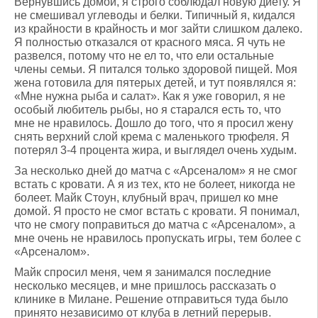
Вернувшись домой, я строго соблюдал новую диету. Я
не смешивал углеводы и белки. Типичный я, кидался
из крайности в крайность и мог зайти слишком далеко.
Я полностью отказался от красного мяса. Я чуть не
развелся, потому что не ел то, что ели остальные
члены семьи. Я питался только здоровой пищей. Моя
жена готовила для пятерых детей, и тут появлялся я:
«Мне нужна рыба и салат». Как я уже говорил, я не
особый любитель рыбы, но я старался есть то, что
мне не нравилось. Дошло до того, что я просил жену
снять верхний слой крема с маленького трюфеля. Я
потерял 3-4 процента жира, и выглядел очень худым.
За несколько дней до матча с «Арсеналом» я не смог
встать с кровати. А я из тех, кто не болеет, никогда не
болеет. Майк Стоун, клубный врач, пришел ко мне
домой. Я просто не смог встать с кровати. Я понимал,
что не смогу поправиться до матча с «Арсеналом», а
мне очень не нравилось пропускать игры, тем более с
«Арсеналом».
Майк спросил меня, чем я занимался последние
несколько месяцев, и мне пришлось рассказать о
клинике в Милане. Решение отправиться туда было
принято независимо от клуба в летний перерыв.