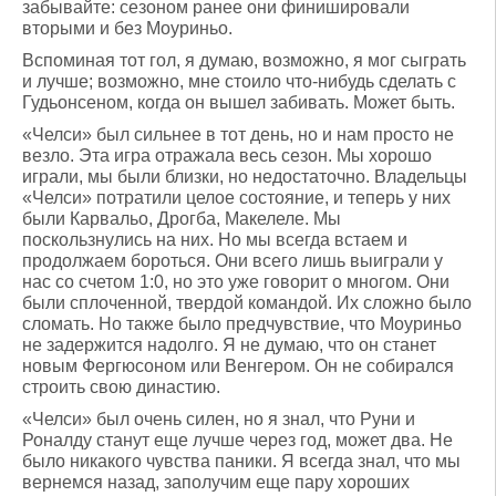
забывайте: сезоном ранее они финишировали
вторыми и без Моуриньо.
Вспоминая тот гол, я думаю, возможно, я мог сыграть
и лучше; возможно, мне стоило что-нибудь сделать с
Гудьонсеном, когда он вышел забивать. Может быть.
«Челси» был сильнее в тот день, но и нам просто не
везло. Эта игра отражала весь сезон. Мы хорошо
играли, мы были близки, но недостаточно. Владельцы
«Челси» потратили целое состояние, и теперь у них
были Карвальо, Дрогба, Макелеле. Мы
поскользнулись на них. Но мы всегда встаем и
продолжаем бороться. Они всего лишь выиграли у
нас со счетом 1:0, но это уже говорит о многом. Они
были сплоченной, твердой командой. Их сложно было
сломать. Но также было предчувствие, что Моуриньо
не задержится надолго. Я не думаю, что он станет
новым Фергюсоном или Венгером. Он не собирался
строить свою династию.
«Челси» был очень силен, но я знал, что Руни и
Роналду станут еще лучше через год, может два. Не
было никакого чувства паники. Я всегда знал, что мы
вернемся назад, заполучим еще пару хороших