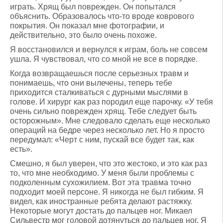
играть. Хрящ был поврежден. Он попытался
объяснить. Образовалось что-то вроде коврового
покрытия. Он показал мне фотографии, и
действительно, это было очень похоже.
Я восстановился и вернулся к играм, боль не совсем
ушла. Я чувствовал, что со мной не все в порядке.
Когда возвращаешься после серьезных травм и
понимаешь, что они вылечены, теперь тебе
приходится сталкиваться с дурными мыслями в
голове. И хирург как раз породил еще парочку. «У тебя
очень сильно поврежден хрящ. Тебе следует быть
осторожным». Мне следовало сделать еще несколько
операций на бедре через несколько лет. Но я просто
передумал: «Черт с ним, пускай все будет так, как
есть».
Смешно, я был уверен, что это жестоко, и это как раз
то, что мне необходимо. У меня были проблемы с
подколенным сухожилием. Вот эта травма точно
подходит моей персоне. Я никогда не был гибким. Я
видел, как иностранные ребята делают растяжку.
Некоторые могут достать до пальцев ног. Микаел
Сильвестр мог головой дотянуться до пальцев ног. Я