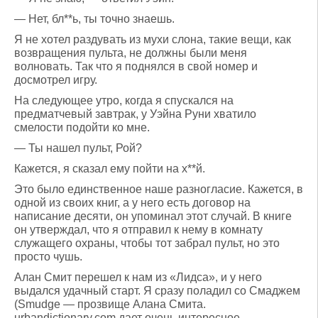
— Нет, бл**ь, ты точно знаешь.
Я не хотел раздувать из мухи слона, такие вещи, как
возвращения пульта, не должны были меня
волновать. Так что я поднялся в свой номер и
досмотрел игру.
На следующее утро, когда я спускался на
предматчевый завтрак, у Уэйна Руни хватило
смелости подойти ко мне.
— Ты нашел пульт, Рой?
Кажется, я сказал ему пойти на х**й.
Это было единственное наше разногласие. Кажется, в
одной из своих книг, а у него есть договор на
написание десяти, он упоминал этот случай. В книге
он утверждал, что я отправил к нему в комнату
служащего охраны, чтобы тот забрал пульт, но это
просто чушь.
Алан Смит перешел к нам из «Лидса», и у него
выдался удачный старт. Я сразу поладил со Смаджем
(Smudge — прозвище Алана Смита.
urbandictionary.com дает очень интересное