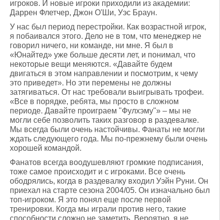
игроков. И новые игроки приходили из академии:
Даррен Флетчер, Джон О'Ши, Уэс Браун.
У нас был период перестройки. Как возрастной игрок,
я побаивался этого. Дело не в том, что менеджер не
говорил ничего, ни команде, ни мне. Я был в
«Юнайтед» уже больше десяти лет, и понимал, что
некоторые вещи меняются. «Давайте будем
двигаться в этом направлении и посмотрим, к чему
это приведет». Но эти перемены не должны
затягиваться. От нас требовали выигрывать трофеи.
«Все в порядке, ребята, мы просто в сложном
периоде. Давайте проиграем "Фулхэму"» – мы не
могли себе позволить таких разговор в раздевалке.
Мы всегда были очень настойчивы. Фанаты не могли
ждать следующего года. Мы по-прежнему были очень
хорошей командой.
Фанатов всегда воодушевляют громкие подписания,
тоже самое происходит и с игроками. Все очень
ободрялись, когда в раздевалку входил Уэйн Руни. Он
приехал на старте сезона 2004/05. Он изначально был
топ-игроком. Я это понял еще после первой
тренировки. Когда мы играли против него, такие
способности сложно не заметить. Вероятно, я не