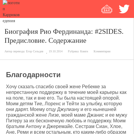
Биография Рио Фердинанда: #2SIDES.
Предисловие. Содержание
Автор перевода:
Егор Сельдев
19.10.2014
Рубрика:
Книги
Комментарии
Благодарности
Хочу сказать спасибо своей жене Ребекке за
непрестанную поддержку в течение моей карьеры как
на поле, так и вне его. Ты была настоящей опорой.
Моим детям Тие, Лоренс и Тейти за улыбку, которую
они дарят. Моему отцу Джулиану и его нынешней
гражданской жене Лизе, моей маме Джанис и ее мужу
Питеру за их бесконечную любовь и поддержку. Моим
братьям Антону и Джеремайе. Сестрам Сиан, Хлое,
Ане, Реми и всем остальным, кто каким-либо образом