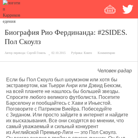
Биография Рио Фердинанда: #2SIDES.
Пол Скоулз
Автор перевода:
Сергей Гомель
02.10.2015
Рубрика:
Книги
Комментарии
Человек-радар
Если бы Пол Скоулз был шоумэном или хотя бы
экстравертом, как Тьерри Анри или Дэвид Бекхэм,
на всей планете не нашлось бы большей звезды.
Спросите любого великого футболиста. Посетите
Барселону и пообщайтесь с Хави и Иньестой.
Поговорите с Патриком Виейра. Побеседуйте
с Зиданом. Или просто зайдите в интернет и найдите
их высказывания. Все они сходятся во мнении, что
самый уважаемый и сильный конкурент
из Английской Премьер-Лиги — это Пол Скоулз.