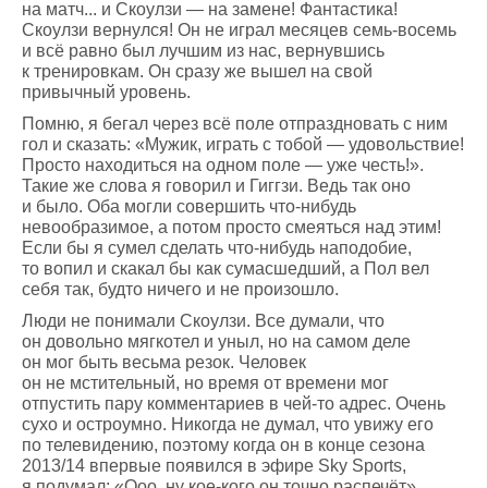
на матч... и Скоулзи — на замене! Фантастика!
Скоулзи вернулся! Он не играл месяцев семь-восемь
и всё равно был лучшим из нас, вернувшись
к тренировкам. Он сразу же вышел на свой
привычный уровень.
Помню, я бегал через всё поле отпраздновать с ним
гол и сказать: «Мужик, играть с тобой — удовольствие!
Просто находиться на одном поле — уже честь!».
Такие же слова я говорил и Гиггзи. Ведь так оно
и было. Оба могли совершить что-нибудь
невообразимое, а потом просто смеяться над этим!
Если бы я сумел сделать что-нибудь наподобие,
то вопил и скакал бы как сумасшедший, а Пол вел
себя так, будто ничего и не произошло.
Люди не понимали Скоулзи. Все думали, что
он довольно мягкотел и уныл, но на самом деле
он мог быть весьма резок. Человек
он не мстительный, но время от времени мог
отпустить пару комментариев в чей-то адрес. Очень
сухо и остроумно. Никогда не думал, что увижу его
по телевидению, поэтому когда он в конце сезона
2013/14 впервые появился в эфире Sky Sports,
я подумал: «Ооо, ну кое-кого он точно распечёт».