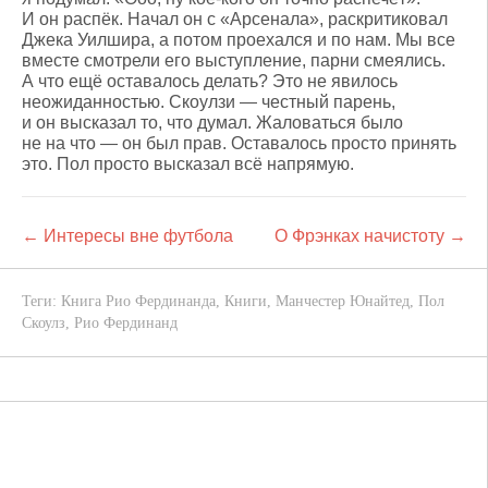
И он распёк. Начал он с «Арсенала», раскритиковал
Джека Уилшира, а потом проехался и по нам. Мы все
вместе смотрели его выступление, парни смеялись.
А что ещё оставалось делать? Это не явилось
неожиданностью. Скоулзи — честный парень,
и он высказал то, что думал. Жаловаться было
не на что — он был прав. Оставалось просто принять
это. Пол просто высказал всё напрямую.
← Интересы вне футбола
О Фрэнках начистоту →
Теги:
Книга Рио Фердинанда
,
Книги
,
Манчестер Юнайтед
,
Пол
Скоулз
,
Рио Фердинанд