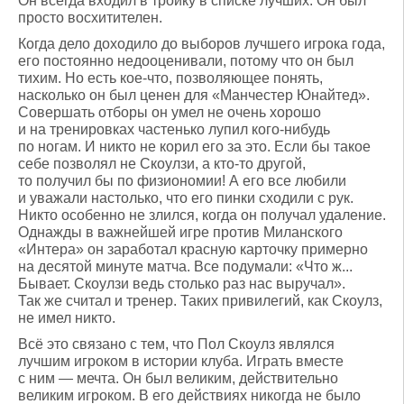
Он всегда входил в тройку в списке лучших. Он был
просто восхитителен.
Когда дело доходило до выборов лучшего игрока года,
его постоянно недооценивали, потому что он был
тихим. Но есть кое-что, позволяющее понять,
насколько он был ценен для «Манчестер Юнайтед».
Совершать отборы он умел не очень хорошо
и на тренировках частенько лупил кого-нибудь
по ногам. И никто не корил его за это. Если бы такое
себе позволял не Скоулзи, а кто-то другой,
то получил бы по физиономии! А его все любили
и уважали настолько, что его пинки сходили с рук.
Никто особенно не злился, когда он получал удаление.
Однажды в важнейшей игре против Миланского
«Интера» он заработал красную карточку примерно
на десятой минуте матча. Все подумали: «Что ж...
Бывает. Скоулзи ведь столько раз нас выручал».
Так же считал и тренер. Таких привилегий, как Скоулз,
не имел никто.
Всё это связано с тем, что Пол Скоулз являлся
лучшим игроком в истории клуба. Играть вместе
с ним — мечта. Он был великим, действительно
великим игроком. В его действиях никогда не было