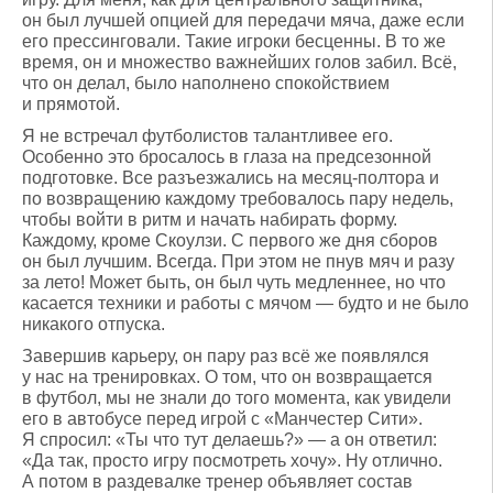
он был лучшей опцией для передачи мяча, даже если
его прессинговали. Такие игроки бесценны. В то же
время, он и множество важнейших голов забил. Всё,
что он делал, было наполнено спокойствием
и прямотой.
Я не встречал футболистов талантливее его.
Особенно это бросалось в глаза на предсезонной
подготовке. Все разъезжались на месяц-полтора и
по возвращению каждому требовалось пару недель,
чтобы войти в ритм и начать набирать форму.
Каждому, кроме Скоулзи. С первого же дня сборов
он был лучшим. Всегда. При этом не пнув мяч и разу
за лето! Может быть, он был чуть медленнее, но что
касается техники и работы с мячом — будто и не было
никакого отпуска.
Завершив карьеру, он пару раз всё же появлялся
у нас на тренировках. О том, что он возвращается
в футбол, мы не знали до того момента, как увидели
его в автобусе перед игрой с «Манчестер Сити».
Я спросил: «Ты что тут делаешь?» — а он ответил:
«Да так, просто игру посмотреть хочу». Ну отлично.
А потом в раздевалке тренер объявляет состав