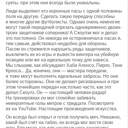
суеты, при этом они всегда были уникальны.
Люди выделяют его коронные пасы с одной половины
поля на другую. Сделать такую передачу способны
и многие другие футболисты. Однако очень немногие
могут такой передачей отрезать одновременно двоих-
троих защитников соперника! А Скоулзи мог и делал
это постоянно. Он никогда не осторожничал.в пасах и,
тем самым, действовал неудобно для обороны.
Пасом он стремился нарушить ряды защитников,
выключить их из игры и вывести вингера на убойную
позицию или же на идеальную точку для навеса.
Мы слышим, как обсуждают Хаби Алонсо, Пирло, Тони
Крооса... Да, конечно, они — мастера передачи,
и тоже могут выполнять идеальные забросы. Но они
более осторожны. Они не делают рискованных и при
этом точнейших передач настолько часто, как это
делал Скоулз. Он — настоящий человек-радар!
На тренировках он мог спокойно забивать
невероятные голы метров с тридцати. Посмотрите
их на YouTube. Настоящие произведения искусства.
Он всегда был открыт и готов получить мяч. Неважно,
какой был счёт на табло, он всегда мог вести свою
игру. Для меня, как для центрального защитника,