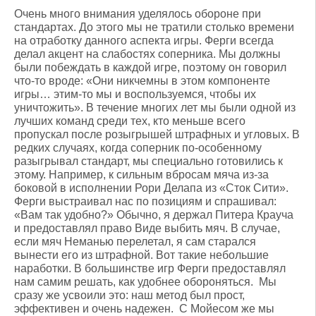
Очень много внимания уделялось обороне при
стандартах. До этого мы не тратили столько времени
на отработку данного аспекта игры. Ферги всегда
делал акцент на слабостях соперника. Мы должны
были побеждать в каждой игре, поэтому он говорил
что-то вроде: «Они никчемны в этом компоненте
игры… этим-то мы и воспользуемся, чтобы их
уничтожить». В течение многих лет мы были одной из
лучших команд среди тех, кто меньше всего
пропускал после розыгрышей штрафных и угловых. В
редких случаях, когда соперник по-особенному
разыгрывал стандарт, мы специально готовились к
этому. Например, к сильным вбросам мяча из-за
боковой в исполнении Рори Делапа из «Сток Сити».
Ферги выстраивал нас по позициям и спрашивал:
«Вам так удобно?» Обычно, я держал Питера Крауча
и предоставлял право Виде выбить мяч. В случае,
если мяч Неманью перелетал, я сам старался
вынести его из штрафной. Вот такие небольшие
наработки. В большинстве игр Ферги предоставлял
нам самим решать, как удобнее обороняться. Мы
сразу же усвоили это: наш метод был прост,
эффективен и очень надежен. С Мойесом же мы