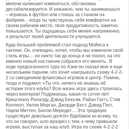
мелочи начинают изменяться, обстановка
дестабилизируется. И неважно, чем ты занимаешься
– играешь в футбол или стоишь за станком на
фабрике, - когда ты чувствуешь себя комфортно на
своем рабочем месте, твоя продуктивность заметно
повышается. Ты ощущаешь себя менее напряженно,
и результат твоей деятельности улучшается.
Куда большей проблемой стал подход Мойеса к
тактике. Он, очевидно, хотел, чтобы мы изменили свой
стиль игры… но никто так до конца и не понял, на что
именно новый наставник собрался его менять. В
ходе предсезонного тура по Азии он сказал мне и еще
нескольким парням, что хочет наигрывать схему 4-2-2-
2 со смещением фланговых игроков в центр. Помню,
тогда я подумал: «Ты что, ничего не знаешь об
истории этого клуба? Всю жизнь игра здесь строилась
через вингеров! Подумаешь, какая-то сотня лет!
Криштиану Роналду, Дэвид Бекхэм, Райан Гиггз, Стив
Коппелл, Уилли Морган, Джордж Бест, Дэвид Пегг,
Чарли Миттен, Билли Мередит… Эта традиция
существует довольно долго!» Вдобавок ко всему, то,
что он говорил, шло вразрез с тем, к чему привыкли
игроки, выступая за наш клуб. Игра по схеме 4-2-2-2