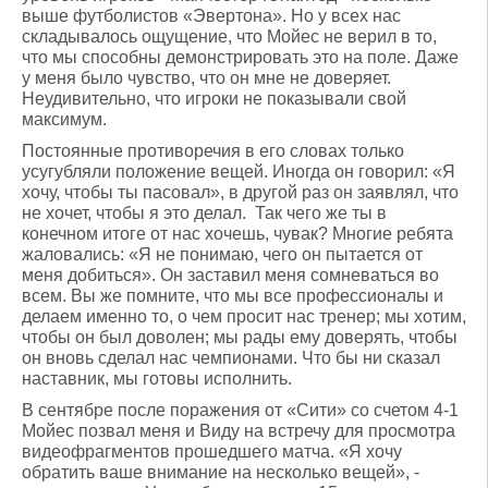
выше футболистов «Эвертона». Но у всех нас
складывалось ощущение, что Мойес не верил в то,
что мы способны демонстрировать это на поле. Даже
у меня было чувство, что он мне не доверяет.
Неудивительно, что игроки не показывали свой
максимум.
Постоянные противоречия в его словах только
усугубляли положение вещей. Иногда он говорил: «Я
хочу, чтобы ты пасовал», в другой раз он заявлял, что
не хочет, чтобы я это делал. Так чего же ты в
конечном итоге от нас хочешь, чувак? Многие ребята
жаловались: «Я не понимаю, чего он пытается от
меня добиться». Он заставил меня сомневаться во
всем. Вы же помните, что мы все профессионалы и
делаем именно то, о чем просит нас тренер; мы хотим,
чтобы он был доволен; мы рады ему доверять, чтобы
он вновь сделал нас чемпионами. Что бы ни сказал
наставник, мы готовы исполнить.
В сентябре после поражения от «Сити» со счетом 4-1
Мойес позвал меня и Виду на встречу для просмотра
видеофрагментов прошедшего матча. «Я хочу
обратить ваше внимание на несколько вещей», -