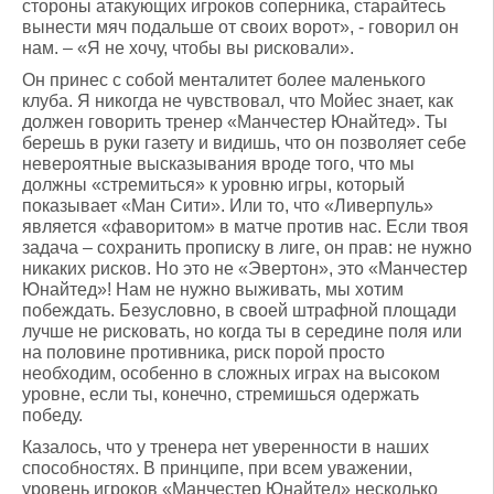
стороны атакующих игроков соперника, старайтесь
вынести мяч подальше от своих ворот», - говорил он
нам. – «Я не хочу, чтобы вы рисковали».
Он принес с собой менталитет более маленького
клуба. Я никогда не чувствовал, что Мойес знает, как
должен говорить тренер «Манчестер Юнайтед». Ты
берешь в руки газету и видишь, что он позволяет себе
невероятные высказывания вроде того, что мы
должны «стремиться» к уровню игры, который
показывает «Ман Сити». Или то, что «Ливерпуль»
является «фаворитом» в матче против нас. Если твоя
задача – сохранить прописку в лиге, он прав: не нужно
никаких рисков. Но это не «Эвертон», это «Манчестер
Юнайтед»! Нам не нужно выживать, мы хотим
побеждать. Безусловно, в своей штрафной площади
лучше не рисковать, но когда ты в середине поля или
на половине противника, риск порой просто
необходим, особенно в сложных играх на высоком
уровне, если ты, конечно, стремишься одержать
победу.
Казалось, что у тренера нет уверенности в наших
способностях. В принципе, при всем уважении,
уровень игроков «Манчестер Юнайтед» несколько