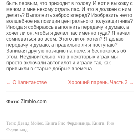
быть первым, что приходит в голову. И вот я выхожу с
мячом и мне некому отдать пас. И что я должен с ним
делать? Выполнить заброс вперед? Изобразить нечто
волшебное на позиции центрального полузащитника?
Иногда я собираюсь выполнить передачу и думаю, а
хочет ли он, чтобы я делал пас именно туда? Я начал
сомневаться во всем. Этого ли он хотел? Я делаю
передачу и думаю, а правильно ли я поступаю?
Занимая другую позицию на поле, я беспокоюсь об
этом. Неудивительно, что в некоторых играх мы
просто включали автопилот и играли так, как
привыкли в старые добрые времена.
← О Капитанстве
Хороший парень. Часть 2 →
Фото
: Zimbio.com
Теги:
Дэвид Мойес
,
Книга Рио Фердинанда
,
Книги
,
Рио
Фердинанд