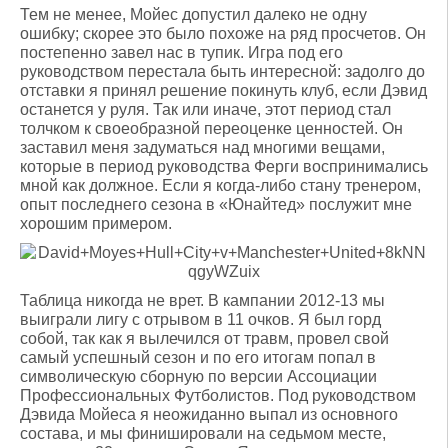
Тем не менее, Мойес допустил далеко не одну
ошибку; скорее это было похоже на ряд просчетов. Он
постепенно завел нас в тупик. Игра под его
руководством перестала быть интересной: задолго до
отставки я принял решение покинуть клуб, если Дэвид
останется у руля. Так или иначе, этот период стал
толчком к своеобразной переоценке ценностей. Он
заставил меня задуматься над многими вещами,
которые в период руководства Ферги воспринимались
мной как должное. Если я когда-либо стану тренером,
опыт последнего сезона в «Юнайтед» послужит мне
хорошим примером.
Таблица никогда не врет. В кампании 2012-13 мы
выиграли лигу с отрывом в 11 очков. Я был горд
собой, так как я вылечился от травм, провел свой
самый успешный сезон и по его итогам попал в
символическую сборную по версии Ассоциации
Профессиональных Футболистов. Под руководством
Дэвида Мойеса я неожиданно выпал из основного
состава, и мы финишировали на седьмом месте,