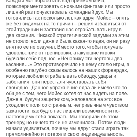
Каждый мог поработать над приемом мяча,
поэкспериментировать с новыми финтами или просто
лишний раз почувствовать командный дух. Мы
готовились так несколько лет, как вдруг Мойес – опять
же без видимых на то причин – решил избавиться от
этой традиции и заставил нас отрабатывать игру в
два касания. Никакой стратегической задумки за этим
не стояло; если даже и была какая-то идея, он ни разу
внятно ее не озвучил. Вместо того, чтобы получать
удовольствие от тренировки, атакующие игроки
бурчали себе под нос: «Ненавижу эти чертовы два
касания…» Это противоречило нашему стилю игры, а
особенно пагубно сказывалось на наших форвардах,
которые любили отрабатывать обводку, удары и
забегания; они перестали чувствовать себя
свободно. Данное упражнение едва ли имело что-то
общее с тем, чего Мойес хотел от нас видеть на поле.
Даже я, будучи защитником, жаловался на это: все
уходили с поля со странным, непривычным чувством
зажатости, как будто нас лишили возможности по-
настоящему себя показать. Мы говорили об этом
тренеру, но ничего так и не изменилось. Потом люди
начали удивляться, почему мы вдруг стали играть так
прямолинейно и потеряли свою индивидуальность.