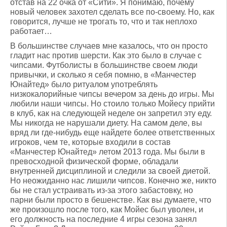
отстав на 22 очка от «Сити». Я понимаю, почему
новый человек захотел сделать все по-своему. Но, как
говорится, лучше не трогать то, что и так неплохо
работает…
В большинстве случаев мне казалось, что он просто
гладит нас против шерсти. Как это было в случае с
чипсами. Футболисты в большинстве своем люди
привычки, и сколько я себя помню, в «Манчестер
Юнайтед» было ритуалом употреблять
низкокалорийные чипсы вечером за день до игры. Мы
любили наши чипсы. Но стоило только Мойесу прийти
в клуб, как на следующей неделе он запретил эту еду.
Мы никогда не нарушали диету. На самом деле, вы
вряд ли где-нибудь еще найдете более ответственных
игроков, чем те, которые входили в состав
«Манчестер Юнайтед» летом 2013 года. Мы были в
превосходной физической форме, обладали
внутренней дисциплиной и следили за своей диетой.
Но неожиданно нас лишили чипсов. Конечно же, никто
бы не стал устраивать из-за этого забастовку, но
парни были просто в бешенстве. Как вы думаете, что
же произошло после того, как Мойес был уволен, и
его должность на последние 4 игры сезона занял