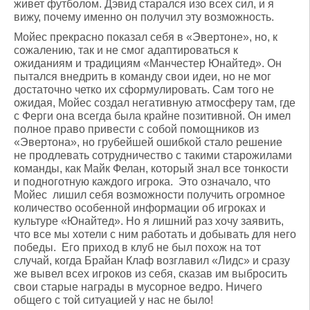
живет футболом. Дэвид старался изо всех сил, и я
вижу, почему именно он получил эту возможность.
Мойес прекрасно показал себя в «Эвертоне», но, к
сожалению, так и не смог адаптироваться к
ожиданиям и традициям «Манчестер Юнайтед». Он
пытался внедрить в команду свои идеи, но не мог
достаточно четко их сформулировать. Сам того не
ожидая, Мойес создал негативную атмосферу там, где
с Ферги она всегда была крайне позитивной. Он имел
полное право привести с собой помощников из
«Эвертона», но грубейшей ошибкой стало решение
не продлевать сотрудничество с такими старожилами
команды, как Майк Фелан, который знал все тонкости
и подноготную каждого игрока. Это означало, что
Мойес лишил себя возможности получить огромное
количество особенной информации об игроках и
культуре «Юнайтед». Но я лишний раз хочу заявить,
что все мы хотели с ним работать и добывать для него
победы. Его приход в клуб не был похож на тот
случай, когда Брайан Клаф возглавил «Лидс» и сразу
же вывел всех игроков из себя, сказав им выбросить
свои старые награды в мусорное ведро. Ничего
общего с той ситуацией у нас не было!