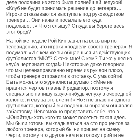
деле половина из этого была полнейшей чепухой!
«Клуб не будет принимать решение до четверга…
Игроки отказываются выступать под руководством
тренера… Они начали посылать его куда
подальше…» Что я слышу? Откуда вы берете весь
этот бред?
На той же неделе Рой Кин завил на весь мир по
телевидению, что игроки «подвели своего тренера». Я
подумал: «И с кем же ты общаешься из действующих
футболистов “МЮ”? Скажи мне! С кем? Ты же ушел из
клуба черт знает когда!» Некоторые даже говорили,
что мы целенаправленно играем из рук вон плохо,
чтобы тренера отправили в отставку. С ума сойти!
Быть может, это журналисты думают: «Мне не
нравится чертов главный редактор, поэтому я
специально напишу какую-нибудь чепуху в очередной
колонке, и ему за это влетит!» Но я не знаю ни одного
футболиста, который бы подобным образом объявлял
забастовку. Невозможно представить себе, что в
«Юнайтед» хоть кого-то может посетить такая идея.
Мы были готовы выкладываться на сто процентов за
любого тренера, который бы ни пришел на смену
Ферги, потому что другое нам и в голову прийти не