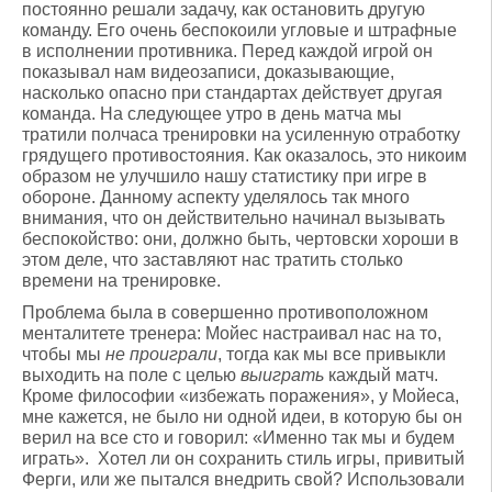
постоянно решали задачу, как остановить другую
команду. Его очень беспокоили угловые и штрафные
в исполнении противника. Перед каждой игрой он
показывал нам видеозаписи, доказывающие,
насколько опасно при стандартах действует другая
команда. На следующее утро в день матча мы
тратили полчаса тренировки на усиленную отработку
грядущего противостояния. Как оказалось, это никоим
образом не улучшило нашу статистику при игре в
обороне. Данному аспекту уделялось так много
внимания, что он действительно начинал вызывать
беспокойство: они, должно быть, чертовски хороши в
этом деле, что заставляют нас тратить столько
времени на тренировке.
Проблема была в совершенно противоположном
менталитете тренера: Мойес настраивал нас на то,
чтобы мы
не проиграли
, тогда как мы все привыкли
выходить на поле с целью
выиграть
каждый матч.
Кроме философии «избежать поражения», у Мойеса,
мне кажется, не было ни одной идеи, в которую бы он
верил на все сто и говорил: «Именно так мы и будем
играть». Хотел ли он сохранить стиль игры, привитый
Ферги, или же пытался внедрить свой? Использовали