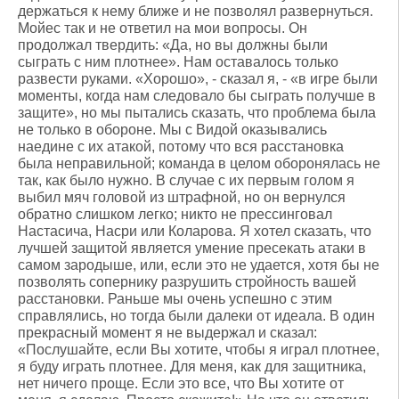
держаться к нему ближе и не позволял развернуться.
Мойес так и не ответил на мои вопросы. Он
продолжал твердить: «Да, но вы должны были
сыграть с ним плотнее». Нам оставалось только
развести руками. «Хорошо», - сказал я, - «в игре были
моменты, когда нам следовало бы сыграть получше в
защите», но мы пытались сказать, что проблема была
не только в обороне. Мы с Видой оказывались
наедине с их атакой, потому что вся расстановка
была неправильной; команда в целом оборонялась не
так, как было нужно. В случае с их первым голом я
выбил мяч головой из штрафной, но он вернулся
обратно слишком легко; никто не прессинговал
Настасича, Насри или Коларова. Я хотел сказать, что
лучшей защитой является умение пресекать атаки в
самом зародыше, или, если это не удается, хотя бы не
позволять сопернику разрушить стройность вашей
расстановки. Раньше мы очень успешно с этим
справлялись, но тогда были далеки от идеала. В один
прекрасный момент я не выдержал и сказал:
«Послушайте, если Вы хотите, чтобы я играл плотнее,
я буду играть плотнее. Для меня, как для защитника,
нет ничего проще. Если это все, что Вы хотите от