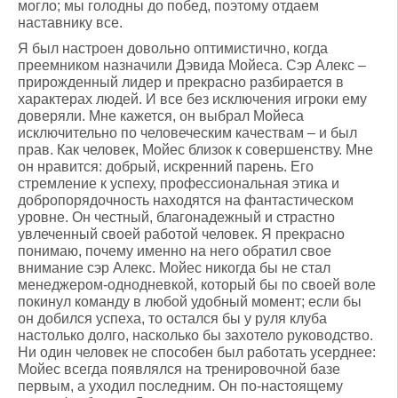
могло; мы голодны до побед, поэтому отдаем
наставнику все.
Я был настроен довольно оптимистично, когда
преемником назначили Дэвида Мойеса. Сэр Алекс –
прирожденный лидер и прекрасно разбирается в
характерах людей. И все без исключения игроки ему
доверяли. Мне кажется, он выбрал Мойеса
исключительно по человеческим качествам – и был
прав. Как человек, Мойес близок к совершенству. Мне
он нравится: добрый, искренний парень. Его
стремление к успеху, профессиональная этика и
добропорядочность находятся на фантастическом
уровне. Он честный, благонадежный и страстно
увлеченный своей работой человек. Я прекрасно
понимаю, почему именно на него обратил свое
внимание сэр Алекс. Мойес никогда бы не стал
менеджером-однодневкой, который бы по своей воле
покинул команду в любой удобный момент; если бы
он добился успеха, то остался бы у руля клуба
настолько долго, насколько бы захотело руководство.
Ни один человек не способен был работать усерднее:
Мойес всегда появлялся на тренировочной базе
первым, а уходил последним. Он по-настоящему