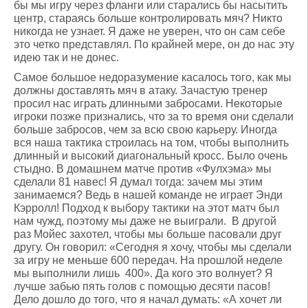
бы мы игру через фланги или старались бы насытить
центр, стараясь больше контролировать мяч? Никто
никогда не узнает. Я даже не уверен, что он сам себе
это четко представлял. По крайней мере, он до нас эту
идею так и не донес.
Самое большое недоразумение касалось того, как мы
должны доставлять мяч в атаку. Зачастую тренер
просил нас играть длинными забросами. Некоторые
игроки позже признались, что за то время они сделали
больше забросов, чем за всю свою карьеру. Иногда
вся наша тактика строилась на том, чтобы выполнить
длинный и высокий диагональный кросс. Было очень
стыдно. В домашнем матче против «Фулхэма» мы
сделали 81 навес! Я думал тогда: зачем мы этим
занимаемся? Ведь в нашей команде не играет Энди
Кэрролл! Подход к выбору тактики на этот матч был
нам чужд, поэтому мы даже не выиграли. В другой
раз Мойес захотел, чтобы мы больше пасовали друг
другу. Он говорил: «Сегодня я хочу, чтобы мы сделали
за игру не меньше 600 передач. На прошлой неделе
мы выполнили лишь 400». Да кого это волнует? Я
лучше забью пять голов с помощью десяти пасов!
Дело дошло до того, что я начал думать: «А хочет ли