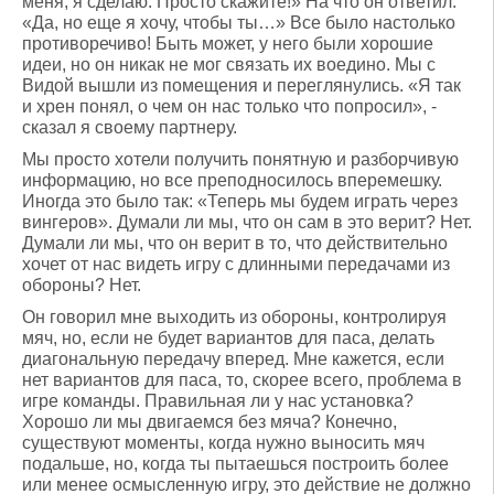
меня, я сделаю. Просто скажите!» На что он ответил:
«Да, но еще я хочу, чтобы ты…» Все было настолько
противоречиво! Быть может, у него были хорошие
идеи, но он никак не мог связать их воедино. Мы с
Видой вышли из помещения и переглянулись. «Я так
и хрен понял, о чем он нас только что попросил», -
сказал я своему партнеру.
Мы просто хотели получить понятную и разборчивую
информацию, но все преподносилось вперемешку.
Иногда это было так: «Теперь мы будем играть через
вингеров». Думали ли мы, что он сам в это верит? Нет.
Думали ли мы, что он верит в то, что действительно
хочет от нас видеть игру с длинными передачами из
обороны? Нет.
Он говорил мне выходить из обороны, контролируя
мяч, но, если не будет вариантов для паса, делать
диагональную передачу вперед. Мне кажется, если
нет вариантов для паса, то, скорее всего, проблема в
игре команды. Правильная ли у нас установка?
Хорошо ли мы двигаемся без мяча? Конечно,
существуют моменты, когда нужно выносить мяч
подальше, но, когда ты пытаешься построить более
или менее осмысленную игру, это действие не должно