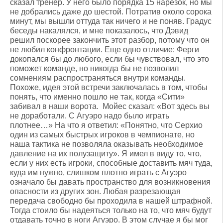
сказал тренер. У него было порядка 15 нарезок, но мы
не добрались даже до шестой. Потратив около сорока
минут, мы вышли оттуда так ничего и не поняв. Градус
беседы накалялся, и мне показалось, что Дэвид
решил поскорее закончить этот разбор, потому что он
не любил конфронтации. Еще одно отличие: Ферги
докопался бы до любого, если бы чувствовал, что это
поможет команде, но никогда бы не позволил
сомнениям распространяться внутри команды.
Похоже, идея этой встречи заключалась в том, чтобы
понять, что именно пошло не так, когда «Сити»
забивал в наши ворота. Мойес сказал: «Вот здесь вы
не доработали. С Агуэро надо было играть
плотнее…» На что я ответил: «Понятно, что Серхио
один из самых быстрых игроков в чемпионате, но
наша тактика не позволяла оказывать необходимое
давление на их полузащиту». Я имел в виду то, что,
если у них есть игроки, способные доставить мяч туда,
куда им нужно, слишком плотно играть с Агуэро
означало бы давать пространство для возникновения
опасности из других зон. Любая разрезающая
передача свободно бы проходила в нашей штрафной.
Тогда стоило бы надеяться только на то, что мяч будут
отдавать точно в ноги Агуэро. В этом случае я бы мог