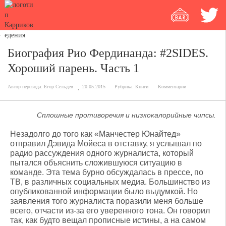
Биография Рио Фердинанда: #2SIDES.
Хороший парень. Часть 1
Автор перевода:
Егор Сельдев
20.05.2015
Рубрика:
Книги
Комментарии
Сплошные противоречия и низкокалорийные чипсы.
Незадолго до того как «Манчестер Юнайтед»
отправил Дэвида Мойеса в отставку, я услышал по
радио рассуждения одного журналиста, который
пытался объяснить сложившуюся ситуацию в
команде. Эта тема бурно обсуждалась в прессе, по
ТВ, в различных социальных медиа. Большинство из
опубликованной информации было выдумкой. Но
заявления того журналиста поразили меня больше
всего, отчасти из-за его уверенного тона. Он говорил
так, как будто вещал прописные истины, а на самом