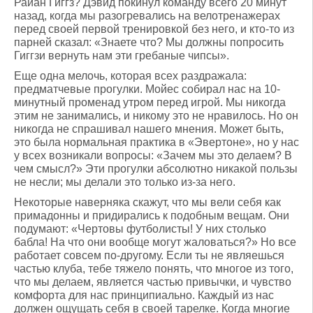
Райан Гиггз? Дэвид покинул команду всего 20 минут
назад, когда мы разогревались на велотренажерах
перед своей первой тренировкой без него, и кто-то из
парней сказал: «Знаете что? Мы должны попросить
Гиггзи вернуть нам эти гребаные чипсы».
Еще одна мелочь, которая всех раздражала:
предматчевые прогулки. Мойес собирал нас на 10-
минутный променад утром перед игрой. Мы никогда
этим не занимались, и никому это не нравилось. Но он
никогда не спрашивал нашего мнения. Может быть,
это была нормальная практика в «Эвертоне», но у нас
у всех возникали вопросы: «Зачем мы это делаем? В
чем смысл?» Эти прогулки абсолютно никакой пользы
не несли; мы делали это только из-за него.
Некоторые наверняка скажут, что мы вели себя как
примадонны и придирались к подобным вещам. Они
подумают: «Чертовы футболисты! У них столько
бабла! На что они вообще могут жаловаться?» Но все
работает совсем по-другому. Если ты не являешься
частью клуба, тебе тяжело понять, что многое из того,
что мы делаем, является частью привычки, и чувство
комфорта для нас принципиально. Каждый из нас
должен ощущать себя в своей тарелке. Когда многие