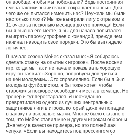
он вообще, чтобы мы побеждали? Ведь постоянная
смена тактики значительно сокращает шансы». Для
чего же он пытался изменить нас? Неужели мы были
настолько плохи? Мы же выиграли лигу с отрывом в
11 очков за несколько месяцев до его прихода! Если
бы я был на его месте, я бы для начала попытался
выиграть парочку трофеев с командой, прежде чем
начинал наводить свои порядки. Это бы выглядело
логичнее.
В начале сезона Мойес сказал мне: «Я собираюсь
сделать ставку на опытных игроков». После восьми
игр, когда мы так и не начали показывать хорошую
игру, он заявил: «Хорошо, попробуем довериться
нашей молодежи». Это справедливо. Если бы я был
молодым футболистом, я бы тоже хотел, чтобы
старожилы поскорее освободили места в команде. Но
тренер и тут перестарался. Я неожиданно
превратился из одного из лучших центральных
защитников лиги в игрока, который даже не попадает
в заявку на выездные матчи. Многое было сказано о
том, что Мойес ставил мне и другим игрокам обороны
Джагелку в качестве примера, но это полнейшая
чепуха! «Если вы находитесь под прессингом со