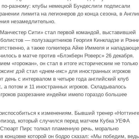
 по-разному: клубы немецкой Бундеслиги подписали
анении лимита на легионеров до конца сезона, в Англи
ения незамедлительно.
«Манчестер Сити» стал первой командой, выставившей
тболистов — полузащитников Георгия Кинкладзе и Ронн
етственно, а также голкипера Айке Иммеля и нападающе
чилось в матче против «Блэкберн Роверс» 26 декабря.
ием «горожан», он стал в итоге историческим не только
оксинг дэй стал «днем-икс» для иностранных игроков
от день с интервалом в четыре года английский клуб
, а потом и 11 иностранных игроков. Складывалось
игроков разрезание индейки имело гораздо большее
приспособиться к изменениям. Бывший тренер «Ноттинг
эпизод, который случился перед матчем Кубка УЕФА
 Стюарт Пирс толкал пламенную речь, морально
 в концовке которой он бодро сказал: «Мы победим, ведь