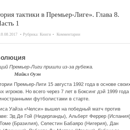
ория тактики в Премьер-Лиге». Глава 8.
асть 1
18.08.2017
Рубрика:
Книги
Комментарии
еволюция
ций Премьер-Лиги пришли из-за рубежа.
Майкл Оуэн
тории Премьер-Лиги 15 августа 1992 года в основе свои
 игроков. Но всего через 7 лет в Боксинг дэй 1999 года
 иностранными футболистами в старте.
ниса Уайза «Челси» вышел на победный матч против
таве: Эд Де Гой (Нидерланды), Альберт Феррер (Испания)
Томе (Бразилия), Селестин Бабаяро (Нигерия), Дан