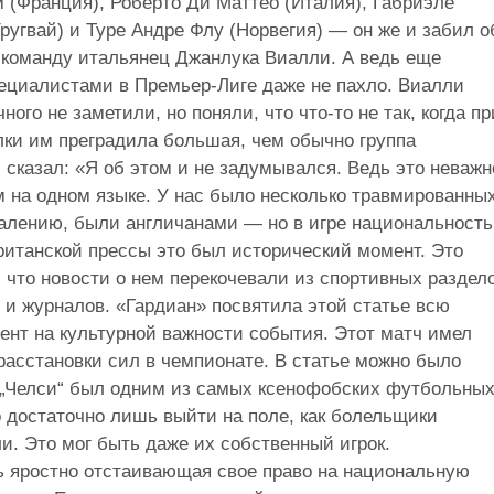
 (Франция), Роберто Ди Маттео (Италия), Габриэле
Уругвай) и Туре Андре Флу (Норвегия) — он же и забил о
л команду итальянец Джанлука Виалли. А ведь еще
пециалистами в Премьер-Лиге даже не пахло. Виалли
ого не заметили, но поняли, что что-то не так, когда пр
лки им преградила большая, чем обычно группа
сказал: «Я об этом и не задумывался. Ведь это неважн
м на одном языке. У нас было несколько травмированны
жалению, были англичанами — но в игре национальность
ританской прессы это был исторический момент. Это
 что новости о нем перекочевали из спортивных раздел
 и журналов. «Гардиан» посвятила этой статье всю
цент на культурной важности события. Этот матч имел
расстановки сил в чемпионате. В статье можно было
о „Челси“ был одним из самых ксенофобских футбольны
 достаточно лишь выйти на поле, как болельщики
ли. Это мог быть даже их собственный игрок.
ль яростно отстаивающая свое право на национальную