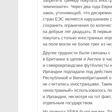
запретить тренеру покупать иност
чемпионате». Через два года Евр
закон, уточняющий, что дискрими
стран ЕЭС является нарушением с
сохранить ограничения по количес
на добрые лет двадцать. В первы
покупать столько иностранных игр
на поле могли не более трех из ни
Другие трудности были связаны с
в Британии в целом и Англии в ча
и североирландские футболисты н
Ирландии подпадали под действие
Республикой и Великобританией о
не считались иностранцами. Таки
«иностранный» использовалось по
и Ирландии, несмотря на тот факт
отдельным государством.
Но правила УЕФА были иными. Для