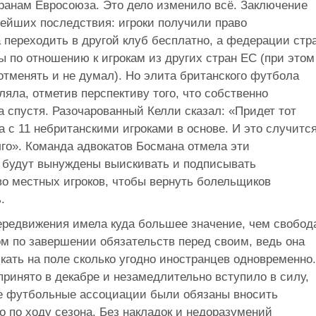
ранам Евросоюза. Это дело изменило всё. Заключение
нейших последствия: игроки получили право
 переходить в другой клуб бесплатно, а федерации стр
ы по отношению к игрокам из других стран ЕС (при этом
отменять и не думал). Но элита британского футбола
ляла, отметив перспективу того, что собственно
а спустя. Разочарованный Келли сказал: «Придет тот
а с 11 небританскими игроками в основе. И это случитс
лго». Команда адвокатов Босмана отмела эти
ы будут вынуждены выискивать и подписывать
о местных игроков, чтобы вернуть болельщиков
.
ередвижения имела куда большее значение, чем свобод
ом по завершении обязательств перед своим, ведь она
ать на поле сколько угодно иностранцев одновременно.
ринято в декабре и незамедлительно вступило в силу,
кие футбольные ассоциации были обязаны вносить
о по ходу сезона. Без накладок и недоразумений