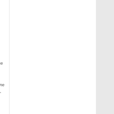
че
ле
,