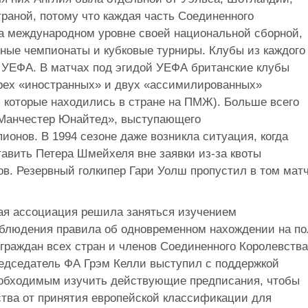
раной, потому что каждая часть Соединенного
а международном уровне своей национальной сборной,
нные чемпионаты и кубковые турниры. Клубы из каждого
 УЕФА. В матчах под эгидой УЕФА британские клубы
трех «иностранных» и двух «ассимилированных»
, которые находились в стране на ПМЖ). Больше всего
 «Манчестер Юнайтед», выступающего
онов. В 1994 сезоне даже возникла ситуация, когда
авить Петера Шмейхеля вне заявки из-за квоты
ов. Резервный голкипер Гари Уолш пропустил в том мат
ая ассоциация решила заняться изучением
облюдения правила об одновременном нахождении на по
граждан всех стран и членов Соединенного Королевства
едседатель ФА Грэм Келли выступил с поддержкой
еобходимым изучить действующие предписания, чтобы
тва от принятия европейской классификации для