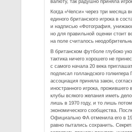
валюту, так радушно приняла игрок
Когда «Челси» через три месяца в
единого британского игрока в сос
и надписью «Фотография, унижающ
но для правильной оценки стоит вс
на поле считалось неодобрительн
В британском футболе глубоко ук
тактика ничего хорошего не прине
с самого начала 20 века приглаша
подписал голландского голкипера 
ассоциация приняла закон, соглас
иностранного игрока, прожившего 
клубы всякого желания иметь дело 
лишь в 1970 году, и то лишь пото
экономического сообщества. Посл
Официально ФА отменила его в 197
равно пытались сохранить. Секрет