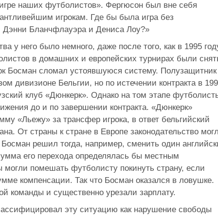
 игре наших футболистов». Фергюсон был вне себя
алантливейшим игрокам. Где бы была игра без
, Дэнни Бланчфлауэра и Дениса Лоу?»
ва у него было немного, даже после того, как в 1995 год
олистов в домашних и европейских турнирах были снят
к Босман сломал устоявшуюся систему. Полузащитник
ом дивизионе Бельгии, но по истечении контракта в 19
узский клуб «Дюнкерк». Однако на том этапе футболист
ижения до и по завершении контракта. «Дюнкерк»
му «Льежу» за трансфер игрока, в ответ бельгийский
ана. От страны к стране в Европе законодательство мог
 Босман решил тогда, например, сменить один английск
 сумма его перехода определялась бы местным
ы могли помешать футболисту покинуть страну, если
умме компенсации. Так что Босман оказался в ловушке.
вой команды и существенно урезали зарплату.
лассифицировал эту ситуацию как нарушение свободы