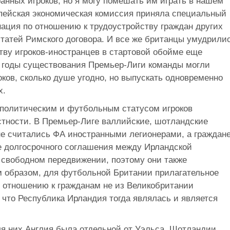
ранных игроков, но я могу помешать им играть в нашем
опейская экономическая комиссия приняла специальный
нация по отношению к трудоустройству граждан других
татей Римского договора. И все же британцы умудрили
тву игроков-иностранцев в стартовой обойме еще
е годы существования Премьер-Лиги команды могли
оков, сколько душе угодно, но выпускать одновременно
х.
 политическим и футбольным статусом игроков
стности. В Премьер-Лиге валлийские, шотландские
е считались ФА иностранными легионерами, а граждан
 долгосрочного соглашения между Ирландской
 свободном передвижении, поэтому они также
м образом, для футбольной Британии прилагательное
 отношению к гражданам не из Великобритании
, что Республика Ирландия тогда являлась и является
 них Англия была отдельной от Уэльса, Шотландии,