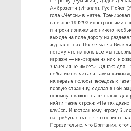
Петреску (Румыния), Дидье Дешам
Амброзетти (Италия), Гус Пойет (
гола «Челси» в матче. Тренирова
в сезоне 1992/93 иностранными с
и игроки изначально ничего необычн
выходе на поле дорогу из раздева
журналистов. После матча Виалли 
потому что на поле все мы говори
игроков — некоторые из них, к со
значения не имеет». Однако для б
событие посчитали таким важным,
на первые полосы передовых газет
первую страницу, сделав в ней ак
огромную важность не только для 
найти такие строки: «Не так давн
клубов. Иностранному игроку было
на трибунах тут же его освистыва
Поразительно, что Британия, сто