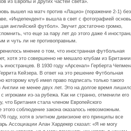
ов из Европы и других частей света».
новь вышел на матч против «Лацио» (поражение 2-1) без
таве, «Индепендент» вышла в свет с фотографией основ
ая английский футбол». Звучит достаточно громко,
помнить, что еще за пару лет до этого даже 4 иностран
ым и чуть ли не противоправным.
оренилось мнение о том, что иностранная футбольная
сет, хотя это совершенно не мешало клубам из Британии
ть иностранцев. В 1930 году «Арсенал» Герберта Чепмен
Геррита Кейзера. В ответ на это решение Футбольная
но которому клуб имел право подписать только такого
в Англии не менее двух лет. Это на долгое время лишил
с игроками из-за рубежа. Как ни странно, отменили его
му, что Британия стала членом Европейского
е этого соблюдение закона оказалось невозможным.
6 году, хотя в элитном дивизионе его принципы все
арь Ассоциации Алан Хардекер сказал: «Я не могу