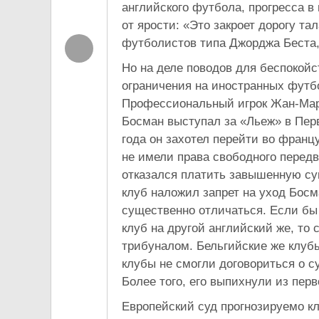
английского футбола, прогресса в
от ярости: «Это закроет дорогу т
футболистов типа Джорджа Беста
Но на деле поводов для беспокойст
ограничения на иностранных футб
Профессиональный игрок Жан-Мар
Босман выступал за «Льеж» в Перв
года он захотел перейти во франц
не имели права свободного передв
отказался платить завышенную сум
клуб наложил запрет на уход Босм
существенно отличаться. Если бы
клуб на другой английский же, то
трибуналом. Бельгийские же клуб
клубы не смогли договориться о с
Более того, его выпихнули из пер
Европейский суд прогнозируемо к