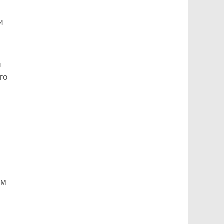
и
и
го
ем