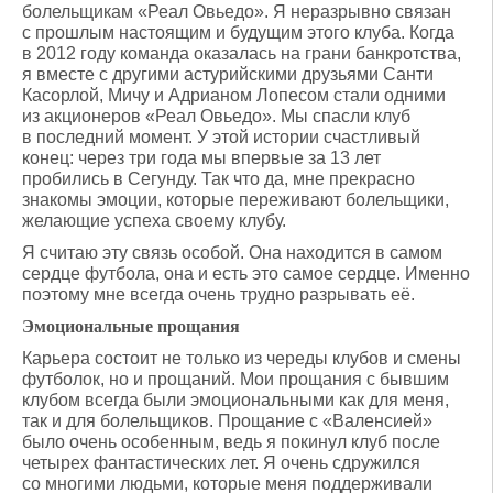
болельщикам «Реал Овьедо». Я неразрывно связан
с прошлым настоящим и будущим этого клуба. Когда
в 2012 году команда оказалась на грани банкротства,
я вместе с другими астурийскими друзьями Санти
Касорлой, Мичу и Адрианом Лопесом стали одними
из акционеров «Реал Овьедо». Мы спасли клуб
в последний момент. У этой истории счастливый
конец: через три года мы впервые за 13 лет
пробились в Сегунду. Так что да, мне прекрасно
знакомы эмоции, которые переживают болельщики,
желающие успеха своему клубу.
Я считаю эту связь особой. Она находится в самом
сердце футбола, она и есть это самое сердце. Именно
поэтому мне всегда очень трудно разрывать её.
Эмоциональные прощания
Карьера состоит не только из череды клубов и смены
футболок, но и прощаний. Мои прощания с бывшим
клубом всегда были эмоциональными как для меня,
так и для болельщиков. Прощание с «Валенсией»
было очень особенным, ведь я покинул клуб после
четырех фантастических лет. Я очень сдружился
со многими людьми, которые меня поддерживали