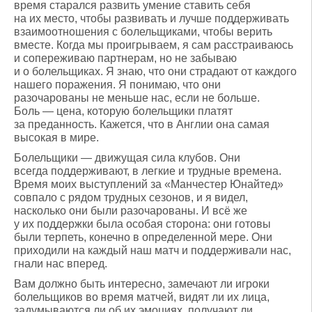
время старался развить умение ставить себя
на их место, чтобы развивать и лучше поддерживать
взаимоотношения с болельщиками, чтобы верить
вместе. Когда мы проигрываем, я сам расстраиваюсь
и сопереживаю партнерам, но не забываю
и о болельщиках. Я знаю, что они страдают от каждого
нашего поражения. Я понимаю, что они
разочарованы не меньше нас, если не больше.
Боль — цена, которую болельщики платят
за преданность. Кажется, что в Англии она самая
высокая в мире.
Болельщики — движущая сила клубов. Они
всегда поддерживают, в легкие и трудные времена.
Время моих выступлений за «Манчестер Юнайтед»
совпало с рядом трудных сезонов, и я видел,
насколько они были разочарованы. И всё же
у их поддержки была особая сторона: они готовы
были терпеть, конечно в определенной мере. Они
приходили на каждый наш матч и поддерживали нас,
гнали нас вперед.
Вам должно быть интересно, замечают ли игроки
болельщиков во время матчей, видят ли их лица,
задумываются ли об их эмоциях, получают ли