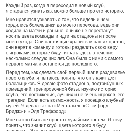
Каждый раз, когда я переходил в новый клуб,
я старался узнать как можно больше про его историю.
Мне нравится узнавать о том, что видели и чем
гордились болельщики до моего перехода, ведь они
ходили на матчи и раньше, они же не перестанут
носить цвета команды и идти на стадионы и после
моего ухода. Они настоящие хранители наших цветов,
они верят в команду и готовы разделить свою веру
с игроками, которые будут играть здесь в течение
нескольких следующих лет. Она была с ними с самого
первого матча и останется до последнего.
Перед тем, как сделать свой первый шаг в раздевалке
нового клуба, я пытаюсь понять, что он значит для
болельщиков. Я делаю фото стадиона, подтрибунных
помещений, тренировочной базы, изучаю историю
клуба, его достижения, лучших и не очень игроков, его
трагедии. Если есть возможность, я посещаю клубный
музей. Я делал так на «Месталье», «Стэмфорд
Бридж» и «Олд Траффорд».
Мне важно быть не просто случайным гостем. Я хочу
понять, что значит клуб, цвета которого я буду
защищать. Это не просто немаловажная деталь, это