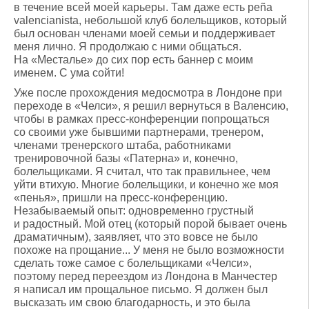
в течение всей моей карьеры. Там даже есть peña
valencianista, небольшой клуб болельщиков, который
был основан членами моей семьи и поддерживает
меня лично. Я продолжаю с ними общаться.
На «Месталье» до сих пор есть баннер с моим
именем. С ума сойти!
Уже после прохождения медосмотра в Лондоне при
переходе в «Челси», я решил вернуться в Валенсию,
чтобы в рамках пресс-конференции попрощаться
со своими уже бывшими партнерами, тренером,
членами тренерского штаба, работниками
тренировочной базы «Патерна» и, конечно,
болельщиками. Я считал, что так правильнее, чем
уйти втихую. Многие болельщики, и конечно же моя
«пенья», пришли на пресс-конференцию.
Незабываемый опыт: одновременно грустный
и радостный. Мой отец (который порой бывает очень
драматичным), заявляет, что это вовсе не было
похоже на прощание... У меня не было возможности
сделать тоже самое с болельщиками «Челси»,
поэтому перед переездом из Лондона в Манчестер
я написал им прощальное письмо. Я должен был
высказать им свою благодарность, и это была