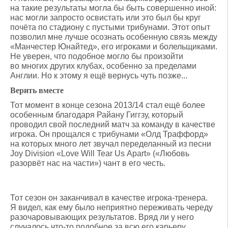
на такие результаты могла бы быть совершенно иной:
нас могли запросто освистать или это был бы круг
почёта по стадиону с пустыми трибунами. Этот опыт
позволил мне лучше осознать особенную связь между
«Манчестер Юнайтед», его игроками и болельщиками.
Не уверен, что подобное могло бы произойти
во многих других клубах, особенно за пределами
Англии. Но к этому я ещё вернусь чуть позже...
Верить вместе
Тот момент в конце сезона 2013/14 стал ещё более
особенным благодаря Райану Гиггзу, который
проводил свой последний матч за команду в качестве
игрока. Он прощался с трибунами «Олд Траффорд»
на которых много лет звучал переделанный из песни
Joy Division «Love Will Tear Us Apart» («Любовь
разорвёт нас на части») чант в его честь.
Тот сезон он заканчивал в качестве игрока-тренера.
Я видел, как ему было неприятно переживать череду
разочаровывающих результатов. Вряд ли у него
случалось что-то подобное за всю его карьеру.