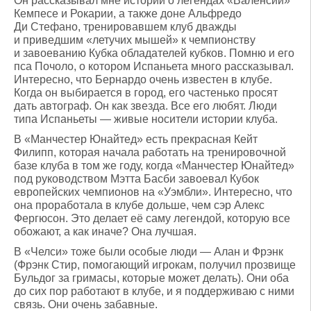
Он рассказывал мне истории о легендах «Валенсии»
Кемпесе и Рокарии, а также доне Альфредо
Ди Стефано, тренировавшем клуб дважды
и приведшим «летучих мышей» к чемпионству
и завоеванию Кубка обладателей кубков. Помню и его
пса Почоло, о котором Испаньета много рассказывал.
Интересно, что Бернардо очень известен в клубе.
Когда он выбирается в город, его частенько просят
дать автограф. Он как звезда. Все его любят. Люди
типа Испаньеты — живые носители истории клуба.
В «Манчестер Юнайтед» есть прекрасная Кейт
Филипп, которая начала работать на тренировочной
базе клуба в том же году, когда «Манчестер Юнайтед»
под руководством Мэтта Басби завоевал Кубок
европейских чемпионов на «Уэмбли». Интересно, что
она проработала в клубе дольше, чем сэр Алекс
Фергюсон. Это делает её саму легендой, которую все
обожают, а как иначе? Она лучшая.
В «Челси» тоже были особые люди — Алан и Фрэнк
(Фрэнк Стир, помогающий игрокам, получил прозвище
Бульдог за гримасы, которые может делать). Они оба
до сих пор работают в клубе, и я поддерживаю с ними
связь. Они очень забавные.