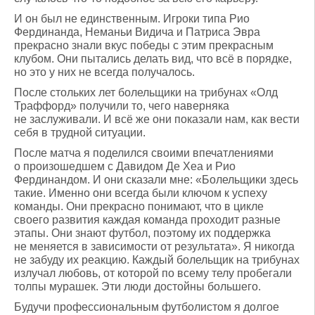
И он был не единственным. Игроки типа Рио
Фердинанда, Неманьи Видича и Патриса Эвра
прекрасно знали вкус победы с этим прекрасным
клубом. Они пытались делать вид, что всё в порядке,
но это у них не всегда получалось.
После стольких лет болельщики на трибунах «Олд
Траффорд» получили то, чего наверняка
не заслуживали. И всё же они показали нам, как вести
себя в трудной ситуации.
После матча я поделился своими впечатлениями
о произошедшем с Давидом Де Хеа и Рио
Фердинандом. И они сказали мне: «Болельщики здесь
такие. Именно они всегда были ключом к успеху
команды. Они прекрасно понимают, что в цикле
своего развития каждая команда проходит разные
этапы. Они знают футбол, поэтому их поддержка
не меняется в зависимости от результата». Я никогда
не забуду их реакцию. Каждый болельщик на трибунах
излучал любовь, от которой по всему телу пробегали
толпы мурашек. Эти люди достойны большего.
Будучи профессиональным футболистом я долгое