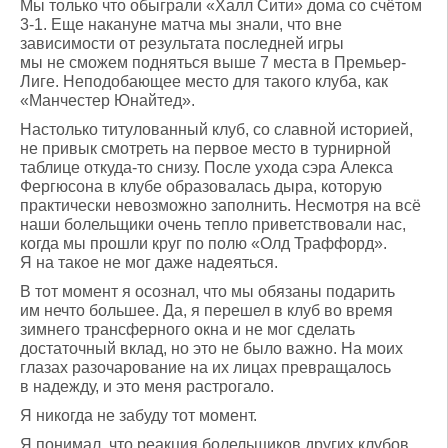
Мы только что обыграли «Халл Сити» дома со счётом
3-1. Еще накануне матча мы знали, что вне
зависимости от результата последней игры
мы не сможем подняться выше 7 места в Премьер-
Лиге. Неподобающее место для такого клуба, как
«Манчестер Юнайтед».
Настолько титулованный клуб, со славной историей,
не привык смотреть на первое место в турнирной
таблице откуда-то снизу. После ухода сэра Алекса
Фергюсона в клубе образовалась дыра, которую
практически невозможно заполнить. Несмотря на всё
наши болельщики очень тепло приветствовали нас,
когда мы прошли круг по полю «Олд Траффорд».
Я на такое не мог даже надеяться.
В тот момент я осознал, что мы обязаны подарить
им нечто большее. Да, я перешел в клуб во время
зимнего трансферного окна и не мог сделать
достаточный вклад, но это не было важно. На моих
глазах разочарование на их лицах превращалось
в надежду, и это меня растрогало.
Я никогда не забуду тот момент.
Я понимал, что реакция болельщиков других клубов