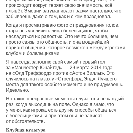
происходит вокруг, теряет свою значимость, всё
плывёт. Эмоции затуманивают разум настолько, что
забываешь даже о том, как и с кем праздновал.
Когда я просматриваю фото с празднования голов,
стараюсь увеличить лица болельщиков, чтобы
насладиться их радостью. Это нечто большее, чем
просто связь, это общность, и она мощнейший
вариант общения, которое возможен между игроками,
клубом и болельщиками.
Я навсегда запомню свой самый первый гол
за «Манчестер Юнайтед» — 29 марта 2014 года
на «Олд Траффорд» против «Астон Виллы». Это
случилось на глазах у «Стретфорд Энд». Лучшего
места для такого особого момента и не придумаешь.
Идеально.
Но такие прекрасные моменты случаются не каждый
раз, когда выходишь на поле. Однако я знаю, что
у меня, как игрока, есть другие способы общаться
с болельщиками, и при этом они не зависят
от обстоятельств.
Клубная культура