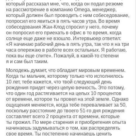
который рассказал мне, что, когда он подал резюме
на рассмотрение в компанию Omega, менеджер,
который должен был проводить с ним собеседование,
попросил его явиться в пять часов утра. Во время
собеседования Жан-Клод спросил у него, почему
он попросил его приехать в офис в то время, когда
солнце еще даже не взошло. Интервьюер ответил:
«Я начинаю рабочий день в пять утра, так что я на три
часа опережаю в работе всех остальных. Я работаю,
пока вы еще спите». Пожалуй, в какой-то степени
я и сам был таким.
Молодежь думает, что обладает мировым временем.
Когда ты мальчик, которому только что исполнилось
10 лет, тебе кажется, что твой следующий день
рождения придет через целую вечность. Это потому,
что один год растягивается на целых 10 процентов
от времени, которое ты провел на этой земле. Однако
ощущения меняются, когда тебе переваливает за 50,
поскольку расстояние до твоего 51-го дня рождения
составляет всего 2 процента от времени, которые
ты прожил. По мере старения и приобретения опыта
начинаешь задумываться о том, как распределять
свое время. Ты постепенно начинаешь ценить