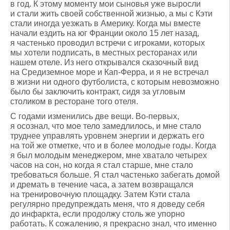
в год. К этому моменту мои сыновья уже выросли
и стали жить своей собственной жизнью, а мы с Кэти
стали иногда уезжать в Америку. Когда мы вместе
начали ездить на юг Франции около 15 лет назад,
я частенько проводил встречи с игроками, которых
мы хотели подписать, в местных ресторанах или
нашем отеле. Из него открывался сказочный вид
на Средиземное море и Кап-Ферра, и я не встречал
в жизни ни одного футболиста, с которым невозможно
было бы заключить контракт, сидя за угловым
столиком в ресторане того отеля.
С годами изменились две вещи. Во-первых,
я осознал, что мое тело замедлилось, и мне стало
труднее управлять уровнем энергии и держать его
на той же отметке, что и в более молодые годы. Когда
я был молодым менеджером, мне хватало четырех
часов на сон, но когда я стал старше, мне стало
требоваться больше. Я стал частенько забегать домой
и дремать в течение часа, а затем возвращался
на тренировочную площадку. Затем Кэти стала
регулярно предупреждать меня, что я доведу себя
до инфаркта, если продолжу столь же упорно
работать. К сожалению, я прекрасно знал, что именно