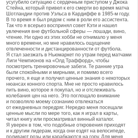
усугубило ситуацию с сердечным приступом у Джока
Стейна, который привел к его смерти во время матча
Шотландии против Уэльса в Кардиффе в 1985-м году.
В то время я был рядом с ним в роли его ассистента.
Так что я всерьез воспринял совет Кэти и нашел
увлечения вне футбольной сферы — лошади, вино,
чтение. Ни одно из этих хобби не отнимало у меня
много времени, но мне нравилось ощущение
отвлеченности и дистанцированности от футбола.
Я стал заезжать в Ньюмаркет по утрам перед матчами
Лиги Чемпионов на «Олд Траффорд», чтобы
посмотреть тренировочные забеги. Те ранние утра
были спокойными и мирными, и помимо всего
прочего, я еще и получил ценные знания о некоторых
нюансах конного спорта. Мне не просто нравилось
пить вино, которое я покупал, но и отслеживать
колебания цен на него. Это поглощало внимание
и позволяло моему сознанию отвлекаться
от ежедневных передряг. Нередко меня посещали
ценные мысли по мере того, как я играл в карты,
читал книгу или просматривал винный каталог.
Я уверен в том, что подобные откровения приходят
и к другим лидерам, когда они ездят на велосипеде,
поливают розы или карабкаются на гору. Для меня