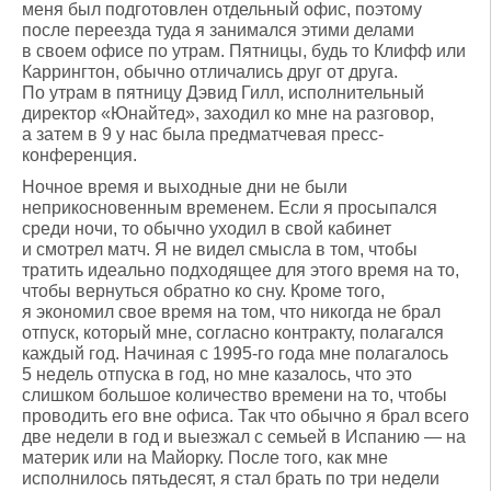
меня был подготовлен отдельный офис, поэтому
после переезда туда я занимался этими делами
в своем офисе по утрам. Пятницы, будь то Клифф или
Каррингтон, обычно отличались друг от друга.
По утрам в пятницу Дэвид Гилл, исполнительный
директор «Юнайтед», заходил ко мне на разговор,
а затем в 9 у нас была предматчевая пресс-
конференция.
Ночное время и выходные дни не были
неприкосновенным временем. Если я просыпался
среди ночи, то обычно уходил в свой кабинет
и смотрел матч. Я не видел смысла в том, чтобы
тратить идеально подходящее для этого время на то,
чтобы вернуться обратно ко сну. Кроме того,
я экономил свое время на том, что никогда не брал
отпуск, который мне, согласно контракту, полагался
каждый год. Начиная с 1995-го года мне полагалось
5 недель отпуска в год, но мне казалось, что это
слишком большое количество времени на то, чтобы
проводить его вне офиса. Так что обычно я брал всего
две недели в год и выезжал с семьей в Испанию — на
материк или на Майорку. После того, как мне
исполнилось пятьдесят, я стал брать по три недели