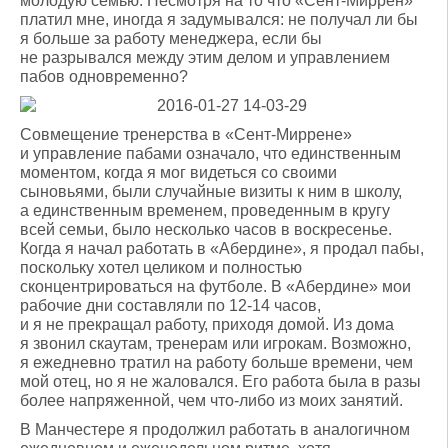
молодую семью. Несмотря на то что «Сент-Миррен»
платил мне, иногда я задумывался: не получал ли бы
я больше за работу менеджера, если бы
не разрывался между этим делом и управлением
пабов одновременно?
Совмещение тренерства в «Сент-Миррене»
и управление пабами означало, что единственным
моментом, когда я мог видеться со своими
сыновьями, были случайные визиты к ним в школу,
а единственным временем, проведенным в кругу
всей семьи, было несколько часов в воскресенье.
Когда я начал работать в «Абердине», я продал пабы,
поскольку хотел целиком и полностью
сконцентрироваться на футболе. В «Абердине» мои
рабочие дни составляли по 12-14 часов,
и я не прекращал работу, приходя домой. Из дома
я звонил скаутам, тренерам или игрокам. Возможно,
я ежедневно тратил на работу больше времени, чем
мой отец, но я не жаловался. Его работа была в разы
более напряженной, чем что-либо из моих занятий.
В Манчестере я продолжил работать в аналогичном