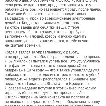
рабочего дня. У современных футболистов в случае,
если речь не идет о дне, предшествующем матчу,
рабочий день обычно завершается сразу после ланча.
Такие дни большинство из них проводит дома
за отдыхом и игрой во всевозможные электронные
девайсы. Когда становишься менеджером,
ты открываешь для себя три вещи. У тебя
нескончаемый поток задач, которые требуют
выполнения, и людей, которым нужно уделить
внимание; день не заканчивается, и тебе вечно
не хватает времени.
Когда я взялся за управленческую работу,
я не представлял себе, как распределять свое время.
Я был жалок. Я пытался успеть все. Это усугублялось
тем фактом — когда я стал менеджером «Сент-
Миррена» в 1974 году, — что я также управлял двумя
пабами, которые находились в трех милях от клубной
площадки. «Fergie’s» располагался в Киннинг-Парк,
недалеко от Гована, а «Shaws» — в Бриджтоне.
Я совсем недавно вступил в этот бизнес, поскольку
игра в футбол и менеджерское кресло в «Ист
Стирлингшире» на базе контракта на полставки
не позволяли в достаточной мере обеспечивать нашу