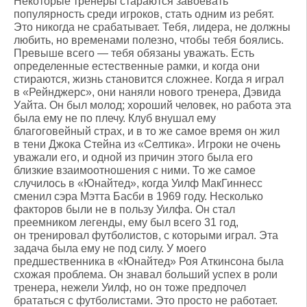
Некоторые тренеры стараются завоевать
популярность среди игроков, стать одним из ребят.
Это никогда не срабатывает. Тебя, лидера, не должны
любить, но временами полезно, чтобы тебя боялись.
Превыше всего — тебя обязаны уважать. Есть
определенные естественные рамки, и когда они
стираются, жизнь становится сложнее. Когда я играл
в «Рейнджерс», они наняли нового тренера, Дэвида
Уайта. Он был молод; хороший человек, но работа эта
была ему не по плечу. Клуб внушал ему
благоговейный страх, и в то же самое время он жил
в тени Джока Стейна из «Селтика». Игроки не очень
уважали его, и одной из причин этого была его
близкие взаимоотношения с ними. То же самое
случилось в «Юнайтед», когда Уилф МакГиннесс
сменил сэра Мэтта Басби в 1969 году. Несколько
факторов были не в пользу Уилфа. Он стал
преемником легенды, ему был всего 31 год,
он тренировал футболистов, с которыми играл. Эта
задача была ему не под силу. У моего
предшественника в «Юнайтед» Роя Аткинсона была
схожая проблема. Он знавал больший успех в роли
тренера, нежели Уилф, но он тоже предпочел
брататься с футболистами. Это просто не работает.