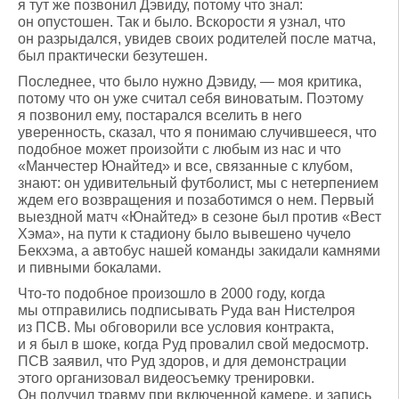
я тут же позвонил Дэвиду, потому что знал:
он опустошен. Так и было. Вскорости я узнал, что
он разрыдался, увидев своих родителей после матча,
был практически безутешен.
Последнее, что было нужно Дэвиду, — моя критика,
потому что он уже считал себя виноватым. Поэтому
я позвонил ему, постарался вселить в него
уверенность, сказал, что я понимаю случившееся, что
подобное может произойти с любым из нас и что
«Манчестер Юнайтед» и все, связанные с клубом,
знают: он удивительный футболист, мы с нетерпением
ждем его возвращения и позаботимся о нем. Первый
выездной матч «Юнайтед» в сезоне был против «Вест
Хэма», на пути к стадиону было вывешено чучело
Бекхэма, а автобус нашей команды закидали камнями
и пивными бокалами.
Что-то подобное произошло в 2000 году, когда
мы отправились подписывать Руда ван Нистелроя
из ПСВ. Мы обговорили все условия контракта,
и я был в шоке, когда Руд провалил свой медосмотр.
ПСВ заявил, что Руд здоров, и для демонстрации
этого организовал видеосъемку тренировки.
Он получил травму при включенной камере, и запись