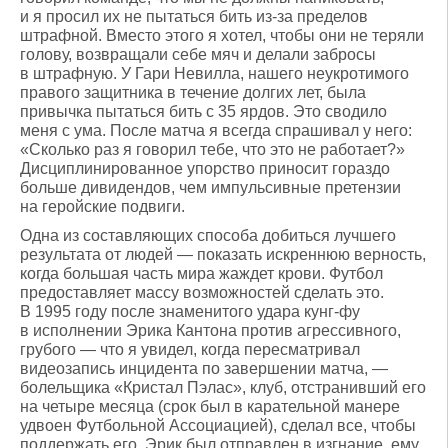
и я просил их не пытаться бить из-за пределов
штрафной. Вместо этого я хотел, чтобы они не теряли
голову, возвращали себе мяч и делали забросы
в штрафную. У Гари Невилла, нашего неукротимого
правого защитника в течение долгих лет, была
привычка пытаться бить с 35 ярдов. Это сводило
меня с ума. После матча я всегда спрашивал у него:
«Сколько раз я говорил тебе, что это не работает?»
Дисциплинированное упорство приносит гораздо
больше дивидендов, чем импульсивные претензии
на геройские подвиги.
Одна из составляющих способа добиться лучшего
результата от людей — показать искреннюю верность,
когда большая часть мира жаждет крови. Футбол
предоставляет массу возможностей сделать это.
В 1995 году после знаменитого удара кунг-фу
в исполнении Эрика Кантона против агрессивного,
грубого — что я увидел, когда пересматривал
видеозапись инцидента по завершении матча, —
болельщика «Кристал Пэлас», клуб, отстранивший его
на четыре месяца (срок был в карательной манере
удвоен Футбольной Ассоциацией), сделал все, чтобы
поддержать его. Эрик был отправлен в изгнание, ему