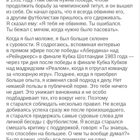
продолжить борьбу за чемпионский титул, и он вышел
из себя. Он начал орать, что я всегда обвиняю его,
а другим футболистам пришлось его сдерживать.
Я сказал ему: «Я тебя не обвиняю. Ты ошибался.
Ты бежал с мячом, когда нужно было пасовать».
Когда я был моложе, я был больше склонен
к суровости. Я содрогаюсь, вспоминая интервью
в прямом эфире после победы «Абердина» над
«Рейнджерс» в финале Кубка Шотландии 1983 года —
через три дня после победы в финале Кубка Кубков
над мадридским «Реалом», когда я отругал команду
за «позорную игру». Позднее, когда я приобрел
больше опыта, я изменил свой подход к делу. Нет
никакой пользы в публичной порке. Это тебе ничего
не дает. Это унижает виновника и не особо
подбадривает тех, кто вокруг него. Поэтому
я старался соблюдать несколько правил. Не всегда
добиваясь успеха сразу же после произошедшего,
я старался придержать самые суровые слова для
личной беседы с футболистом. Я всегда старался
смешать критику с поддержкой, говоря: «Ты знаешь,
что способен на большее. О чем ты вообще думал?»
Было важно, чтобы все понимали: ни одно