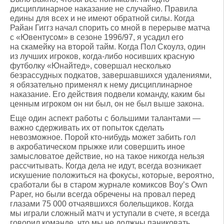
дисциплинарное наказание не случайно. Правила
едины для всех и не имеют обратной силы. Когда
Райан Гиггз начал спорить со мной в перерыве матча
с «Ювентусом» в сезоне 1996/97, я усадил его
на скамейку на второй тайм. Когда Пол Скоулз, один
из лучших игроков, когда-либо носивших красную
футболку «Юнайтед», совершал несколько
безрассудных подкатов, завершавшихся удалениями,
я обязательно применял к нему дисциплинарное
наказание. Его действия подвели команду, каким бы
ценным игроком он ни был, он не был выше закона.
Еще один аспект работы с большими талантами —
важно сдерживать их от попыток сделать
невозможное. Порой кто-нибудь может забить гол
в акробатическом прыжке или совершить иное
замысловатое действие, но на такое никогда нельзя
рассчитывать. Когда дела не идут, всегда возникает
искушение положиться на фокусы, которые, вероятно,
сработали бы в старом журнале комиксов Boy’s Own
Paper, но были всегда обречены на провал перед
глазами 75 000 отчаявшихся болельщиков. Когда
мы играли сложный матч и уступали в счете, я всегда
говорил команде, что мы не должны паниковать,