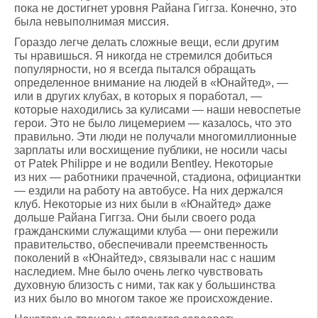
пока не достигнет уровня Райана Гиггза. Конечно, это
была невыполнимая миссия.
Гораздо легче делать сложные вещи, если другим
ты нравишься. Я никогда не стремился добиться
популярности, но я всегда пытался обращать
определенное внимание на людей в «Юнайтед», —
или в других клубах, в которых я поработал, —
которые находились за кулисами — наши невоспетые
герои. Это не было лицемерием — казалось, что это
правильно. Эти люди не получали многомиллионные
зарплаты или восхищение публики, не носили часы
от Patek Philippe и не водили Bentley. Некоторые
из них — работники прачечной, стадиона, официантки
— ездили на работу на автобусе. На них держался
клуб. Некоторые из них были в «Юнайтед» даже
дольше Райана Гиггза. Они были своего рода
гражданскими служащими клуба — они пережили
правительство, обеспечивали преемственность
поколений в «Юнайтед», связывали нас с нашим
наследием. Мне было очень легко чувствовать
духовную близость с ними, так как у большинства
из них было во многом такое же происхождение.