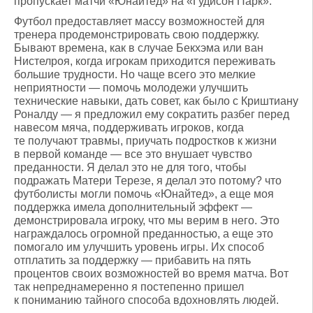
пропускает матчи «Юнайтед» на «Гудисон Парк».
Футбол предоставляет массу возможностей для
тренера продемонстрировать свою поддержку.
Бывают времена, как в случае Бекхэма или ван
Нистелроя, когда игрокам приходится переживать
большие трудности. Но чаще всего это мелкие
неприятности — помочь молодежи улучшить
технические навыки, дать совет, как было с Криштиану
Роналду — я предложил ему сократить разбег перед
навесом мяча, поддерживать игроков, когда
те получают травмы, приучать подростков к жизни
в первой команде — все это внушает чувство
преданности. Я делал это не для того, чтобы
подражать Матери Терезе, я делал это потому? что
футболисты могли помочь «Юнайтед», а еще моя
поддержка имела дополнительный эффект —
демонстрировала игроку, что мы верим в него. Это
награждалось огромной преданностью, а еще это
помогало им улучшить уровень игры. Их способ
отплатить за поддержку — прибавить на пять
процентов своих возможностей во время матча. Вот
так непреднамеренно я постепенно пришел
к пониманию тайного способа вдохновлять людей.