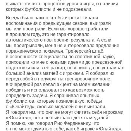
выжать эти пять процентов уровня игры, о наличии
которых футболисты и не подозревали.
Всегда было важно, чтобы игроки стирали
воспоминания о предыдущем сезоне, выиграли
мы или проиграли. Если мы хорошо сработали
в прошлом году, это не гарантировало
автоматического повторения результата. А если
мы проигрывали, меня не интересовало продление
пораженческого похмелья. Тренерский штаб,
в особенности специалисты по спортивной науке,
приходили ко мне с новыми идеями до предсезонной
подготовки или в ее разгар, но я никогда не устраивал
большой анализ матчей с игроками. Я собирал их
перед собой в полукруг на тренировочном поле,
в очередной раз делал акцент на моем желании
победить и использовал это как возможность
определить задачи. Я спрашивал опытных
футболистов, которые познали вкус победы
с «Юнайтед», сколько медалей они выиграли.
Я говорил им, что они не могут считать себя игроками
«Юнайтед», пока не выиграют десять медалей.
Я помню, как говорил Рио Фердинанду, что
он не может думать о себе, как об игроке «Юнайтед»,