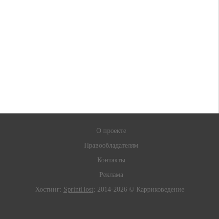
О проекте
Правообладателям
Контакты
Реклама
Хостинг:
SprintHost
; 2014-2026 © Карриковедение