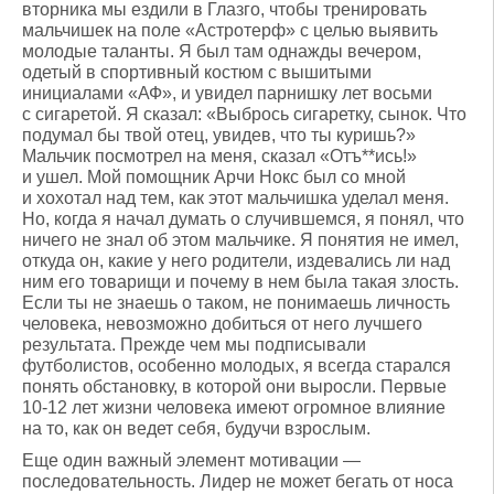
вторника мы ездили в Глазго, чтобы тренировать
мальчишек на поле «Астротерф» с целью выявить
молодые таланты. Я был там однажды вечером,
одетый в спортивный костюм с вышитыми
инициалами «АФ», и увидел парнишку лет восьми
с сигаретой. Я сказал: «Выбрось сигаретку, сынок. Что
подумал бы твой отец, увидев, что ты куришь?»
Мальчик посмотрел на меня, сказал «Отъ**ись!»
и ушел. Мой помощник Арчи Нокс был со мной
и хохотал над тем, как этот мальчишка уделал меня.
Но, когда я начал думать о случившемся, я понял, что
ничего не знал об этом мальчике. Я понятия не имел,
откуда он, какие у него родители, издевались ли над
ним его товарищи и почему в нем была такая злость.
Если ты не знаешь о таком, не понимаешь личность
человека, невозможно добиться от него лучшего
результата. Прежде чем мы подписывали
футболистов, особенно молодых, я всегда старался
понять обстановку, в которой они выросли. Первые
10-12 лет жизни человека имеют огромное влияние
на то, как он ведет себя, будучи взрослым.
Еще один важный элемент мотивации —
последовательность. Лидер не может бегать от носа