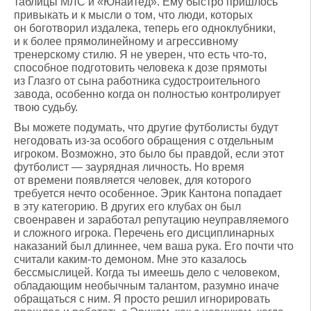
таблицы МЛС и «Юнайтед». Ему быстро пришлось
привыкать и к мысли о том, что люди, которых
он боготворил издалека, теперь его одноклубники,
и к более прямолинейному и агрессивному
тренерскому стилю. Я не уверен, что есть что-то,
способное подготовить человека к дозе прямоты
из Глазго от сына работника судостроительного
завода, особенно когда он полностью контролирует
твою судьбу.
Вы можете подумать, что другие футболисты будут
негодовать из-за особого обращения с отдельным
игроком. Возможно, это было бы правдой, если этот
футболист — заурядная личность. Но время
от времени появляется человек, для которого
требуется нечто особенное. Эрик Кантона попадает
в эту категорию. В других его клубах он был
своенравен и заработал репутацию неуправляемого
и сложного игрока. Перечень его дисциплинарных
наказаний был длиннее, чем ваша рука. Его почти что
считали каким-то демоном. Мне это казалось
бессмыслицей. Когда ты имеешь дело с человеком,
обладающим необычным талантом, разумно иначе
обращаться с ним. Я просто решил игнорировать