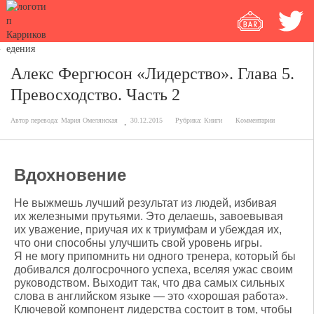
Алекс Фергюсон «Лидерство». Глава 5.
Превосходство. Часть 2
Автор перевода:
Мария Омелянская
30.12.2015
Рубрика:
Книги
Комментарии
Вдохновение
Не выжмешь лучший результат из людей, избивая
их железными прутьями. Это делаешь, завоевывая
их уважение, приучая их к триумфам и убеждая их,
что они способны улучшить свой уровень игры.
Я не могу припомнить ни одного тренера, который бы
добивался долгосрочного успеха, вселяя ужас своим
руководством. Выходит так, что два самых сильных
слова в английском языке — это «хорошая работа».
Ключевой компонент лидерства состоит в том, чтобы