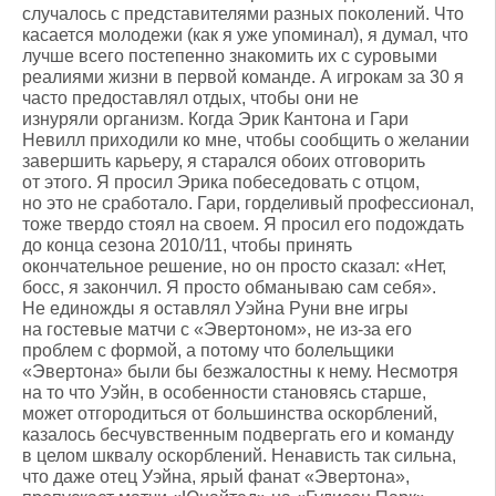
случалось с представителями разных поколений. Что
касается молодежи (как я уже упоминал), я думал, что
лучше всего постепенно знакомить их с суровыми
реалиями жизни в первой команде. А игрокам за 30 я
часто предоставлял отдых, чтобы они не
изнуряли организм. Когда Эрик Кантона и Гари
Невилл приходили ко мне, чтобы сообщить о желании
завершить карьеру, я старался обоих отговорить
от этого. Я просил Эрика побеседовать с отцом,
но это не сработало. Гари, горделивый профессионал,
тоже твердо стоял на своем. Я просил его подождать
до конца сезона 2010/11, чтобы принять
окончательное решение, но он просто сказал: «Нет,
босс, я закончил. Я просто обманываю сам себя».
Не единожды я оставлял Уэйна Руни вне игры
на гостевые матчи с «Эвертоном», не из-за его
проблем с формой, а потому что болельщики
«Эвертона» были бы безжалостны к нему. Несмотря
на то что Уэйн, в особенности становясь старше,
может отгородиться от большинства оскорблений,
казалось бесчувственным подвергать его и команду
в целом шквалу оскорблений. Ненависть так сильна,
что даже отец Уэйна, ярый фанат «Эвертона»,