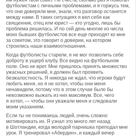
футболистам с личными проблемами, и я горжусь тем,
что они доверяли мне, знали, что разговор останется
между нами. В таких ситуациях я вел себя как
священник, отец или юрист — кто угодно, лишь бы
проблема решилась. И по сей день многие из числа
моих бывших футболистов все еще приходят ко мне
за советом, это говорит о доверии, на котором
строились наши взаимоотношения.
Когда футболисты старели, я не мог позволить себе
доброту в ущерб клубу. Все видно на футбольном
поле. Оно не врет. Мне пришлось принять множество
ужасных решений, я должен был проявить
безжалостность. Я никогда не ждал, что игроки будут
любить меня, но я не хотел, чтобы они меня
ненавидели, потому что в этом случае было бы
невозможно выжать из них максимум. Все, чего
я хотел, — чтобы они уважали меня и следовали
моим указаниям.
Если ты не понимаешь людей, очень сложно
мотивировать их. Я узнал это много лет назад
в Шотландии, когда молодой парнишка преподал мне
урок. Я тренировал «Абердин», и каждый вечер