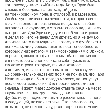
прошлое и работать с Эриком, как с новичком, когда
тот присоединился к «Юнайтед». Когда Эрик был
с нами, я беседовал с ним каждый день —
на тренировочном поле, в столовой, в раздевалке.
Он был чувствительным человеком, которого легко
могли взволновать различные вещи, но он любил
поговорить о футболе, и это был способ поднять ему
настроение. Для Эрика и других особенных игроков
я делал то, чего не делал для других, но я не думаю,
что из-за этого возмущались, потому что футболисты
понимали, что у редких талантов есть способности,
которых у них нет. Моим взаимоотношениям с Эриком,
вероятно, помог тот факт, что мы оба не англичане
и в некоторой степени считали себя чужаками.
Но даже игроки, которых, как мне казалось,
я понимал, могли отреагировать непредсказуемо.
До сравнительно недавних пор я не понимал, что Гари
Невилл, когда он был гораздо моложе, не мог уснуть
после моей выволочки. Это просто подчеркивает
значимый факт: лидер должен ставить себя на место
слушателя. К примеру, всегда, давая отдых
футболисту, я подчеркивал, что рассчитывал на него
в следующей, важной встрече. Это помогало, но,
возможно, не полностью удовлетворяло их желание