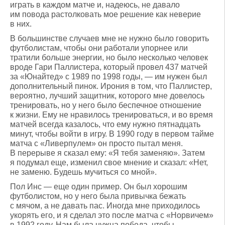
играть в каждом матче и, надеюсь, не давало
им повода растолковать мое решение как неверие
в них.
В большинстве случаев мне не нужно было говорить
футболистам, чтобы они работали упорнее или
тратили больше энергии, но было несколько человек
вроде Гари Паллистера, который провел 437 матчей
за «Юнайтед» с 1989 по 1998 годы, — им нужен был
дополнительный пинок. Ирония в том, что Паллистер,
вероятно, лучший защитник, которого мне довелось
тренировать, но у него было беспечное отношение
к жизни. Ему не нравилось тренироваться, и во время
матчей всегда казалось, что ему нужно пятнадцать
минут, чтобы войти в игру. В 1990 году в первом тайме
матча с «Ливерпулем» он просто пытал меня.
В перерыве я сказал ему: «Я тебя заменяю». Затем
я подумал еще, изменил свое мнение и сказал: «Нет,
не заменю. Будешь мучиться со мной».
Пол Инс — еще один пример. Он был хорошим
футболистом, но у него была привычка бежать
с мячом, а не давать пас. Иногда мне приходилось
укорять его, и я сделал это после матча с «Норвичем»
в 1992 году. Нам была нужна победа, чтобы