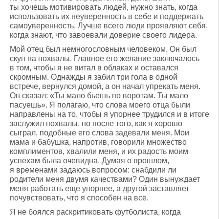
ты хочешь мотивировать людей, нужно знать, когда
использовать их неуверенность в себе и поддержать
самоуверенность. Лучше всего люди проявляют себя,
когда знают, что завоевали доверие своего лидера.
Мой отец был немногословным человеком. Он был
скуп на похвалы. Главное его желание заключалось
в том, чтобы я не витал в облаках и оставался
скромным. Однажды я забил три гола в одной
встрече, вернулся домой, а он начал упрекать меня.
Он сказал: «Ты мало бьешь по воротам. Ты мало
пасуешь». Я полагаю, что слова моего отца были
направлены на то, чтобы я упорнее трудился и в итоге
заслужил похвалы, но после того, как я хорошо
сыграл, подобные его слова задевали меня. Мои
мама и бабушка, напротив, говорили множество
комплиментов, хвалили меня, и их радость моим
успехам была очевидна. Думая о прошлом,
я временами задаюсь вопросом: снабдили ли
родители меня двумя качествами? Один вынуждает
меня работать еще упорнее, а другой заставляет
почувствовать, что я способен на все.
Я не боялся раскритиковать футболиста, когда