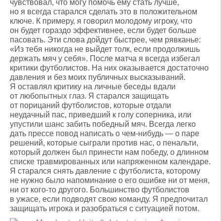
чувствовал, что могу помочь ему стать лучше,
но я всегда старался сделать это в положительном
ключе. К примеру, я говорил молодому игроку, что
он будет гораздо эффективнее, если будет больше
пасовать. Эти слова дойдут быстрее, чем рявканье:
«Из тебя никогда не выйдет толк, если продолжишь
держать мяч у себя». После матча я всегда избегал
критики футболистов. На них оказывается достаточно
давления и без моих публичных высказываний.
Я оставлял критику на личные беседы вдали
от любопытных глаз. Я старался защищать
от порицаний футболистов, которые отдали
неудачный пас, приведший к голу соперника, или
упустили шанс забить победный мяч. Всегда легко
дать прессе повод написать о чем-нибудь — о паре
решений, которые сыграли против нас, о пенальти,
который должен был принести нам победу, о длинном
списке травмированных или напряженном календаре.
Я старался снять давление с футболиста, которому
не нужно было напоминание о его ошибке ни от меня,
ни от кого-то другого. Большинство футболистов
в ужасе, если подводят свою команду. Я предпочитал
защищать игрока и разобраться с ситуацией потом.