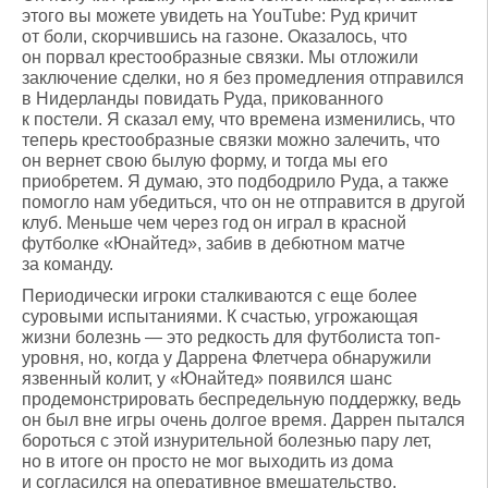
этого вы можете увидеть на YouTube: Руд кричит
от боли, скорчившись на газоне. Оказалось, что
он порвал крестообразные связки. Мы отложили
заключение сделки, но я без промедления отправился
в Нидерланды повидать Руда, прикованного
к постели. Я сказал ему, что времена изменились, что
теперь крестообразные связки можно залечить, что
он вернет свою былую форму, и тогда мы его
приобретем. Я думаю, это подбодрило Руда, а также
помогло нам убедиться, что он не отправится в другой
клуб. Меньше чем через год он играл в красной
футболке «Юнайтед», забив в дебютном матче
за команду.
Периодически игроки сталкиваются с еще более
суровыми испытаниями. К счастью, угрожающая
жизни болезнь — это редкость для футболиста топ-
уровня, но, когда у Даррена Флетчера обнаружили
язвенный колит, у «Юнайтед» появился шанс
продемонстрировать беспредельную поддержку, ведь
он был вне игры очень долгое время. Даррен пытался
бороться с этой изнурительной болезнью пару лет,
но в итоге он просто не мог выходить из дома
и согласился на оперативное вмешательство.