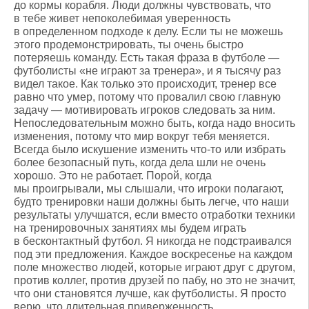
до кормы корабля. Люди должны чувствовать, что
в тебе живет непоколебимая уверенность
в определенном подходе к делу. Если ты не можешь
этого продемонстрировать, ты очень быстро
потеряешь команду. Есть такая фраза в футболе —
футболисты «не играют за тренера», и я тысячу раз
видел такое. Как только это происходит, тренер все
равно что умер, потому что провалил свою главную
задачу — мотивировать игроков следовать за ним.
Непоследовательным можно быть, когда надо вносить
изменения, потому что мир вокруг тебя меняется.
Всегда было искушение изменить что-то или избрать
более безопасный путь, когда дела шли не очень
хорошо. Это не работает. Порой, когда
мы проигрывали, мы слышали, что игроки полагают,
будто тренировки наши должны быть легче, что наши
результаты улучшатся, если вместо отработки техники
на тренировочных занятиях мы будем играть
в бесконтактный футбол. Я никогда не подстраивался
под эти предложения. Каждое воскресенье на каждом
поле множество людей, которые играют друг с другом,
против коллег, против друзей по пабу, но это не значит,
что они становятся лучше, как футболисты. Я просто
верю, что длительная приверженность