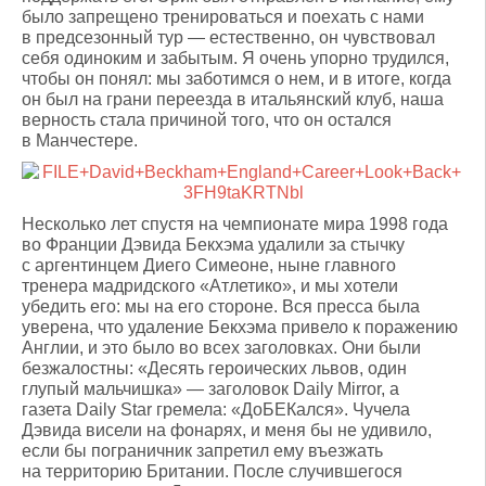
было запрещено тренироваться и поехать с нами
в предсезонный тур — естественно, он чувствовал
себя одиноким и забытым. Я очень упорно трудился,
чтобы он понял: мы заботимся о нем, и в итоге, когда
он был на грани переезда в итальянский клуб, наша
верность стала причиной того, что он остался
в Манчестере.
Несколько лет спустя на чемпионате мира 1998 года
во Франции Дэвида Бекхэма удалили за стычку
с аргентинцем Диего Симеоне, ныне главного
тренера мадридского «Атлетико», и мы хотели
убедить его: мы на его стороне. Вся пресса была
уверена, что удаление Бекхэма привело к поражению
Англии, и это было во всех заголовках. Они были
безжалостны: «Десять героических львов, один
глупый мальчишка» — заголовок Daily Mirror, а
газета Daily Star гремела: «ДоБЕКался». Чучела
Дэвида висели на фонарях, и меня бы не удивило,
если бы пограничник запретил ему въезжать
на территорию Британии. После случившегося