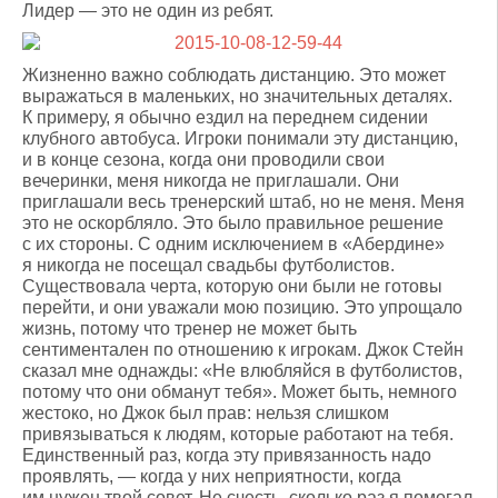
Лидер — это не один из ребят.
Жизненно важно соблюдать дистанцию. Это может
выражаться в маленьких, но значительных деталях.
К примеру, я обычно ездил на переднем сидении
клубного автобуса. Игроки понимали эту дистанцию,
и в конце сезона, когда они проводили свои
вечеринки, меня никогда не приглашали. Они
приглашали весь тренерский штаб, но не меня. Меня
это не оскорбляло. Это было правильное решение
с их стороны. С одним исключением в «Абердине»
я никогда не посещал свадьбы футболистов.
Существовала черта, которую они были не готовы
перейти, и они уважали мою позицию. Это упрощало
жизнь, потому что тренер не может быть
сентиментален по отношению к игрокам. Джок Стейн
сказал мне однажды: «Не влюбляйся в футболистов,
потому что они обманут тебя». Может быть, немного
жестоко, но Джок был прав: нельзя слишком
привязываться к людям, которые работают на тебя.
Единственный раз, когда эту привязанность надо
проявлять, — когда у них неприятности, когда
им нужен твой совет. Не счесть, сколько раз я помогал