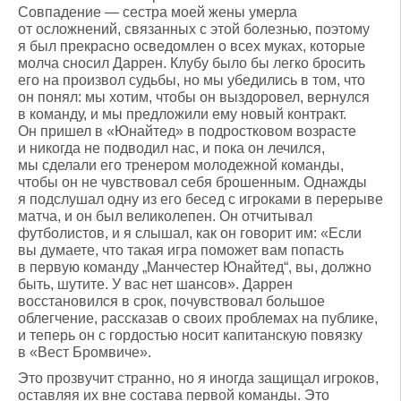
Совпадение — сестра моей жены умерла
от осложнений, связанных с этой болезнью, поэтому
я был прекрасно осведомлен о всех муках, которые
молча сносил Даррен. Клубу было бы легко бросить
его на произвол судьбы, но мы убедились в том, что
он понял: мы хотим, чтобы он выздоровел, вернулся
в команду, и мы предложили ему новый контракт.
Он пришел в «Юнайтед» в подростковом возрасте
и никогда не подводил нас, и пока он лечился,
мы сделали его тренером молодежной команды,
чтобы он не чувствовал себя брошенным. Однажды
я подслушал одну из его бесед с игроками в перерыве
матча, и он был великолепен. Он отчитывал
футболистов, и я слышал, как он говорит им: «Если
вы думаете, что такая игра поможет вам попасть
в первую команду „Манчестер Юнайтед“, вы, должно
быть, шутите. У вас нет шансов». Даррен
восстановился в срок, почувствовал большое
облегчение, рассказав о своих проблемах на публике,
и теперь он с гордостью носит капитанскую повязку
в «Вест Бромвиче».
Это прозвучит странно, но я иногда защищал игроков,
оставляя их вне состава первой команды. Это