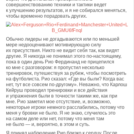
совершенствованию техники и тактики ведет
к улучшению результатов, и я не собирался меняться,
чтобы временно порадовать других.
Обычно лидеры не догадываются или по меньшей
мере недооценивают мотивирующую силу
их присутствия. Никто не видит себя так, как видят
другие. Я никогда не понимал этого по-настоящему,
пока в один день Рио Фердинанд не прицепился
ко мне с разговором: я пропустил несколько
тренировок, путешествуя за рубеж, чтобы посмотреть
на футболиста. Рио сказал: «Где вы были? Когда вас
нет, тут все совсем по-другому». Неважно, что Карлош
Кейруш проводил тренировки и все действия
и упражнения были в точности такими же, как при
мне. Рио заметил мое отсутствие, и, возможно,
некоторые игроки немного расслабились, потому что
меня у бровки не было. Я не знаю, случилось это
на самом деле или нет, потому что меня там
не было — и, вероятно, в этом и суть.
Я принял наблюдение Рио близко к сердцу. После