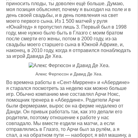
приносить плоды, ты доволен ещё больше. Думаю,
моя позиция объясняет, почему я выходил на поле и в
день своей свадьбы, и в день появления на свет
моего первого сына. Из 1 500 матчей у руля
«Юнайтед» я пропустил лишь 3. Первый был в 1998
году, мне нужно было быть в Глазго с моим братом
после смерти его жены, потом в 2000 году, из-за
свадьбы моего старшего сына в Южной Африке, и,
наконец, в 2010 году, когда я отправился понаблюдать
за игрой Давида Де Хеа.
Алекс Фергюсон и Давид Де Хеа.
Во времена работы в «Сент-Миррене» и «Абердине»
я старался посмотреть за неделю как можно больше
игр. Обычно компанию мне составлял Арчи Нокс,
помощник тренера в «Абердине». Родители Арчи
были фермерами, вырос он на ферме недалеко от
Данди. Он привык работать так, как это делали его
родители, поэтому отношение к работе у нас
совпадало. Мы вместе ездили на матчи, а если
отправлялись в Глазго, то Арчи был за рулём, а я
спал, а на обратном пути — наоборот, я вёл машину, а