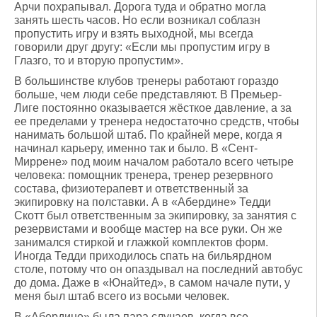
Арчи похрапывал. Дорога туда и обратно могла
занять шесть часов. Но если возникал соблазн
пропустить игру и взять выходной, мы всегда
говорили друг другу: «Если мы пропустим игру в
Глазго, то и вторую пропустим».
В большинстве клубов тренеры работают гораздо
больше, чем люди себе представляют. В Премьер-
Лиге постоянно оказывается жёсткое давление, а за
ее пределами у тренера недостаточно средств, чтобы
нанимать большой штаб. По крайней мере, когда я
начинал карьеру, именно так и было. В «Сент-
Миррене» под моим началом работало всего четыре
человека: помощник тренера, тренер резервного
состава, физиотерапевт и ответственный за
экипировку на полставки. А в «Абердине» Тедди
Скотт был ответственным за экипировку, за занятия с
резервистами и вообще мастер на все руки. Он же
занимался стиркой и глажкой комплектов форм.
Иногда Тедди приходилось спать на бильярдном
столе, потому что он опаздывал на последний автобус
до дома. Даже в «Юнайтед», в самом начале пути, у
меня был штаб всего из восьми человек.
В «Абердине» была пара случаев, когда все