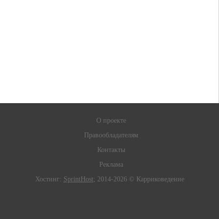
О проекте
Правообладателям
Контакты
Реклама
Хостинг:
SprintHost
; 2014-2026 © Карриковедение