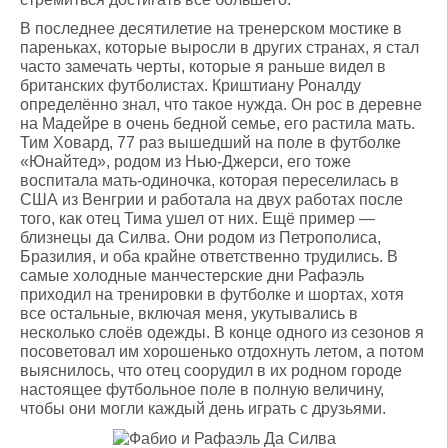
В последнее десятилетие на тренерском мостике в
пареньках, которые выросли в других странах, я стал
часто замечать черты, которые я раньше видел в
британских футболистах. Криштиану Роналду
определённо знал, что такое нужда. Он рос в деревне
на Мадейре в очень бедной семье, его растила мать.
Тим Ховард, 77 раз вышедший на поле в футболке
«Юнайтед», родом из Нью-Джерси, его тоже
воспитала мать-одиночка, которая переселилась в
США из Венгрии и работала на двух работах после
того, как отец Тима ушел от них. Ещё пример —
близнецы да Силва. Они родом из Петрополиса,
Бразилия, и оба крайне ответственно трудились. В
самые холодные манчестерские дни Рафаэль
приходил на тренировки в футболке и шортах, хотя
все остальные, включая меня, укутывались в
несколько слоёв одежды. В конце одного из сезонов я
посоветовал им хорошенько отдохнуть летом, а потом
выяснилось, что отец соорудил в их родном городе
настоящее футбольное поле в полную величину,
чтобы они могли каждый день играть с друзьями.