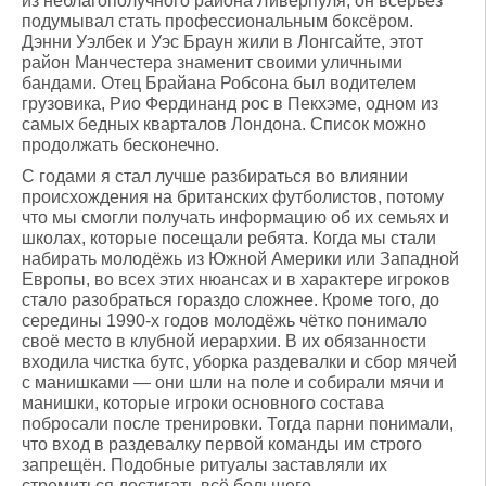
из неблагополучного района Ливерпуля, он всерьёз
подумывал стать профессиональным боксёром.
Дэнни Уэлбек и Уэс Браун жили в Лонгсайте, этот
район Манчестера знаменит своими уличными
бандами. Отец Брайана Робсона был водителем
грузовика, Рио Фердинанд рос в Пекхэме, одном из
самых бедных кварталов Лондона. Список можно
продолжать бесконечно.
С годами я стал лучше разбираться во влиянии
происхождения на британских футболистов, потому
что мы смогли получать информацию об их семьях и
школах, которые посещали ребята. Когда мы стали
набирать молодёжь из Южной Америки или Западной
Европы, во всех этих нюансах и в характере игроков
стало разобраться гораздо сложнее. Кроме того, до
середины 1990-х годов молодёжь чётко понимало
своё место в клубной иерархии. В их обязанности
входила чистка бутс, уборка раздевалки и сбор мячей
с манишками — они шли на поле и собирали мячи и
манишки, которые игроки основного состава
побросали после тренировки. Тогда парни понимали,
что вход в раздевалку первой команды им строго
запрещён. Подобные ритуалы заставляли их
стремиться достигать всё большего.