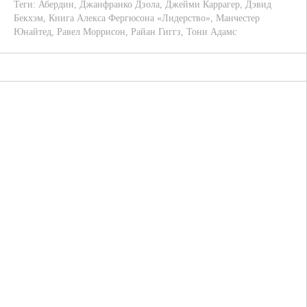
Теги:
Абердин
,
Джанфранко Дзола
,
Джейми Каррагер
,
Дэвид
Бекхэм
,
Книга Алекса Фергюсона «Лидерство»
,
Манчестер
Юнайтед
,
Равел Моррисон
,
Райан Гиггз
,
Тони Адамс