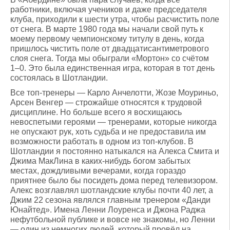
работники, включая учеников и даже председателя
клуба, приходили к шести утра, чтобы расчистить поле
от снега. В марте 1980 года мы начали свой путь к
моему первому чемпионскому титулу в день, когда
пришлось чистить поле от двадцатисантиметрового
слоя снега. Тогда мы обыграли «Мортон» со счётом
1–0. Это была единственная игра, которая в тот день
состоялась в Шотландии.
Все топ-тренеры — Карло Анчелотти, Жозе Моуриньо,
Арсен Венгер — строжайше относятся к трудовой
дисциплине. Но больше всего я восхищаюсь
невоспетыми героями — тренерами, которые никогда
не опускают рук, хоть судьба и не предоставила им
возможности работать в одном из топ-клубов. В
Шотландии я постоянно натыкался на Алекса Смита и
Джима МакЛина в каких-нибудь богом забытых
местах, дождливыми вечерами, когда гораздо
приятнее было бы посидеть дома перед телевизором.
Алекс возглавлял шотландские клубы почти 40 лет, а
Джим 22 сезона являлся главным тренером «Данди
Юнайтед». Имена Ленни Лоуренса и Джона Раджа
нефутбольной публике и вовсе не знакомы, но Ленни
— один из немногих людей, который провёл на