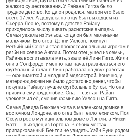
руководством, футбол был счастливым билетом из
жалкого существования. У Райана Гиггза было
трудное детство. Когда он родился, матери его было
всего 17 лет. А дедушка по отцу был выходцем из
Сьерра-Леоне, поэтому в детстве Райану
приходилось выслушивать расистские выпады.
Семья уехала из Уэльса, когда он был маленьким
мальчиком. Его отец, Дэнни Уилсон, покинул
Регбийный Союз и стал профессиональным игроком в
регби на севере Англии. Потом отец ушёл из семьи,
Райана воспитывала мать, звали её Линн Гиггз. Жили
они в Солфорде, именно там начал развиваться его
футбольный талант. Линн работала на двух работах
— официанткой и младшей медсестрой. Конечно, у
матери-одиночки не было достаточно денег, чтобы
покупать Райану лучшие футбольные бутсы. Но она
привила ему трудолюбие. Она — святая. Райан
увековечил её, сменив фамилию Уилсон на Гиггз.
Семья Дэвида Бекхэма жила в маленьком домике в
восточном Лондоне, его отец был теплотехником. Пол
Скоулз рос в муниципальном доме в Лэнгли, а Никки
Батт — выходец из Гортона. В обоих местах
припаркованный Бентли не увидеть. Уэйн Руни родом