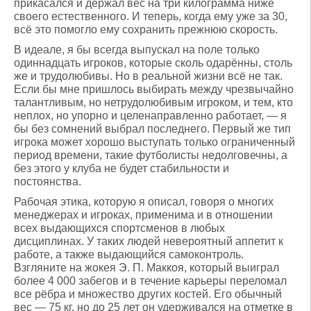
прикасался и держал вес на три килограмма ниже
своего естественного. И теперь, когда ему уже за 30,
всё это помогло ему сохранить прежнюю скорость.
В идеале, я бы всегда выпускал на поле только
одиннадцать игроков, которые сколь одарённы, столь
же и трудолюбивы. Но в реальной жизни всё не так.
Если бы мне пришлось выбирать между чрезвычайно
талантливым, но нетрудолюбивым игроком, и тем, кто
неплох, но упорно и целенаправленно работает, — я
бы без сомнений выбрал последнего. Первый же тип
игрока может хорошо выступать только ограниченный
период времени, такие футболисты недолговечны, а
без этого у клуба не будет стабильности и
постоянства.
Рабочая этика, которую я описал, говоря о многих
менеджерах и игроках, применима и в отношении
всех выдающихся спортсменов в любых
дисциплинах. У таких людей невероятный аппетит к
работе, а также выдающийся самоконтроль.
Взгляните на жокея Э. П. Маккоя, который выиграл
более 4 000 забегов и в течение карьеры переломал
все рёбра и множество других костей. Его обычный
вес — 75 кг, но до 25 лет он удерживался на отметке в