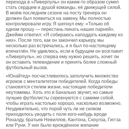
перехода в «Ливерпуль» он каким-то образом сумел
стать сердцем и душой команды, её движущей силой.
В моём последнем сезоне на посту тренера он
должен был появиться на замену. Мы полностью
контролировали игру. Я шепнул ему: «Только об
одном прошу — перестань пинать наших парней».
Джейми ответил: «Я собираюсь наподдать каждому из
них». После того, как он закончил карьеру, мы
несколько раз встречались, и я был по-настоящему
впечатлён. Не удивлюсь, если в будущем он возглавит
«Ливерпуль», но сперва ему нужно решить, хочет ли
он оставить телевидение и принять более сложный
футбольный вызов.
«Юнайтед» посчастливилось заполучить множество
игроков с менталитетом победителей. Когда победы
становятся стилем жизни, настоящие победители
неутомимы. Хоть это и банально звучит, но самые
лучшие футболисты соревнуются с самими собой,
чтобы играть настолько хорошо, насколько возможно.
Неудивительно, что порой чуть ли не силком
приходилось уводить с поля кого-нибудь вроде
Роналду, братьев Невиллов, Кантона, Скоулза, Гиггза
или Руни. У них было врождённое желание