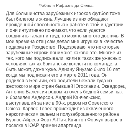
Фабио и Рафаэль да Силва.
Для большинства зарубежных игроков футбол тоже
был билетом в жизнь. Лучшие из них обладают
врождённой способностью к работе в этой индустрии,
и они интуитивно понимают, что если удастся
соединить талант и труд, то можно многого достичь. В
мои времена отец сам делал мне игрушки в качестве
подарка на Рождество. Подозреваю, что некоторые
зарубежные игроки понимают, каково это. Многие из
тех, кого мы подписывали, жили в таких же ужасных
условиях, как их британские коллеги по команде, а,
быть может, даже хуже. Аднану Янузаю было 16 лет,
когда мы подписали его в марте 2011 года. Он
родился в Бельгии, его родители бежали туда из
жестокого мира стран бывшей Югославии. Эквадорец
Антонио Валенсия родом из очень бедной семьи, как
и бразилец Андерсон. Андрей Канчельскис,
выступавший за нас в 90-х, родом из Советского
Союза. Карлос Тевес происходит из охваченного
наркотическим зельем и полузаброшенного района
Буэнос-Айреса Форт А-Пач. Квинтон Форчун вырос в
поселке в ЮАР времен апартеида.