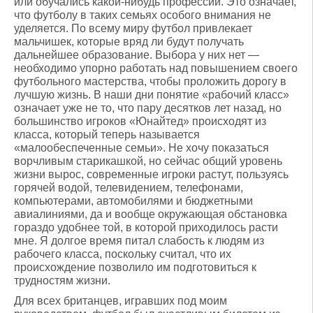
или обучались какой-нибудь профессии. Это означает,
что футболу в таких семьях особого внимания не
уделяется. По всему миру футбол привлекает
мальчишек, которые вряд ли будут получать
дальнейшее образование. Выбора у них нет —
необходимо упорно работать над повышением своего
футбольного мастерства, чтобы проложить дорогу в
лучшую жизнь. В наши дни понятие «рабочий класс»
означает уже не то, что пару десятков лет назад, но
большинство игроков «Юнайтед» происходят из
класса, который теперь называется
«малообеспеченные семьи». Не хочу показаться
ворчливым старикашкой, но сейчас общий уровень
жизни вырос, современные игроки растут, пользуясь
горячей водой, телевидением, телефонами,
компьютерами, автомобилями и бюджетными
авиалиниями, да и вообще окружающая обстановка
гораздо удобнее той, в которой приходилось расти
мне. Я долгое время питал слабость к людям из
рабочего класса, поскольку считал, что их
происхождение позволило им подготовиться к
трудностям жизни.
Для всех британцев, игравших под моим