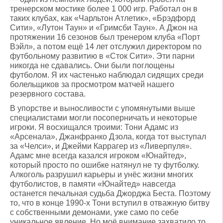
тренерском мостике более 1 000 игр. Работал он в
таких клубах, как «Чарльтон Атлетик», «Брэдфорд
Сити», «Лутон Таун» и «Гримсби Таун». А Джон на
протяжении 16 сезонов был тренером клуба «Порт
Вэйл», а потом ещё 14 лет отслужил директором по
футбольному развитию в «Сток Сити». Эти парни
никогда не сдавались. Они были поглощены
футболом. Я их частенько наблюдал сидящих среди
болельщиков за просмотром матчей нашего
резервного состава.
В упорстве и выносливости с упомянутыми выше
специалистами могли посоперничать и некоторые
игроки. Я восхищался троими: Тони Адамс из
«Арсенала», Джанфранко Дзола, когда тот выступал
за «Челси», и Джейми Каррагер из «Ливерпуля».
Адамс мне всегда казался игроком «Юнайтед»,
который просто по ошибке натянул не ту футболку.
Алкоголь разрушил карьеры и унёс жизни многих
футболистов, в памяти «Юнайтед» навсегда
останется печальная судьба Джорджа Беста. Поэтому
то, что в конце 1990-х Тони вступил в отважную битву
с собственными демонами, уже само по себе
уникальное явление. Но моё внимание захватило то,