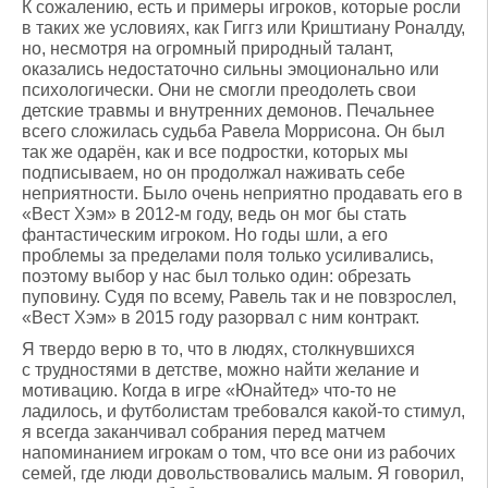
К сожалению, есть и примеры игроков, которые росли
в таких же условиях, как Гиггз или Криштиану Роналду,
но, несмотря на огромный природный талант,
оказались недостаточно сильны эмоционально или
психологически. Они не смогли преодолеть свои
детские травмы и внутренних демонов. Печальнее
всего сложилась судьба Равела Моррисона. Он был
так же одарён, как и все подростки, которых мы
подписываем, но он продолжал наживать себе
неприятности. Было очень неприятно продавать его в
«Вест Хэм» в 2012-м году, ведь он мог бы стать
фантастическим игроком. Но годы шли, а его
проблемы за пределами поля только усиливались,
поэтому выбор у нас был только один: обрезать
пуповину. Судя по всему, Равель так и не повзрослел,
«Вест Хэм» в 2015 году разорвал с ним контракт.
Я твердо верю в то, что в людях, столкнувшихся
с трудностями в детстве, можно найти желание и
мотивацию. Когда в игре «Юнайтед» что-то не
ладилось, и футболистам требовался какой-то стимул,
я всегда заканчивал собрания перед матчем
напоминанием игрокам о том, что все они из рабочих
семей, где люди довольствовались малым. Я говорил,