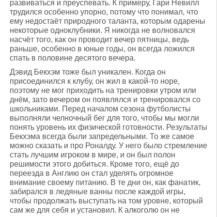
развиваться и преуспевать. К примеру, Гари Невилл
трудился особенно упорно, потому что понимал, что
ему недостаёт природного таланта, которым одарены
некоторые одноклубники. Я никогда не волновался
насчёт того, как он проводит вечер пятницы, ведь
раньше, особенно в юные годы, он всегда ложился
спать в половине десятого вечера.
Дэвид Бекхэм тоже был уникален. Когда он
присоединился к клубу, он жил в какой-то норе,
поэтому не мог приходить на тренировки утром или
днём, зато вечером он появлялся и тренировался со
школьниками. Перед началом сезона футболисты
выполняли челночный бег для того, чтобы мы могли
понять уровень их физической готовности. Результаты
Бекхэма всегда были запредельными. То же самое
можно сказать и про Роналду. У него было стремление
стать лучшим игроком в мире, и он был полон
решимости этого добиться. Кроме того, ещё до
переезда в Англию он стал уделять огромное
внимание своему питанию. В те дни он, как фанатик,
забирался в ледяные ванны после каждой игры,
чтобы продолжать выступать на том уровне, который
сам же для себя и установил. К алкоголю он не