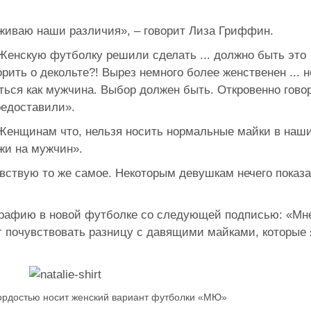
живаю наши различия», – говорит Лиза Гриффин.
енскую футболку решили сделать ... должно быть это
ить о декольте?! Вырез немного более женственен ... н
ься как мужчина. Выбор должен быть. Откровенно говор
редоставили».
 Женщинам что, нельзя носить нормальные майки в наш
жи на мужчин».
увствую то же самое. Некоторым девушкам нечего показа
рафию в новой футболке со следующей подписью: «Мн
т почувствовать разницу с давящими майками, которые 
гордостью носит женский вариант футболки «МЮ»