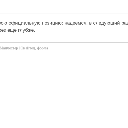
 свою официальную позицию: надеемся, в следующий ра
рез еще глубже.
Манчестер Юнайтед
,
форма