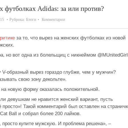
 футболках Adidas: за или против?
015
Рубрика:
Блоги
Комментарии
критике
за то, что вырез на женских футболках из новой
жских.
а, но вот одна из болельщиц с никнеймом @MUnitedGirl
 V-образный вырез гораздо глубже, чем у мужчин?
азывать свою зону декольте».
. на новую форму оказалась положительной.
сли девушкам не нравится женский вариант, пусть
сё просто»! Такой комментарий был оставлен на страничк
at Ball и собрал более 200 лайков.
 просто купите мужскую. И проблема решена», –