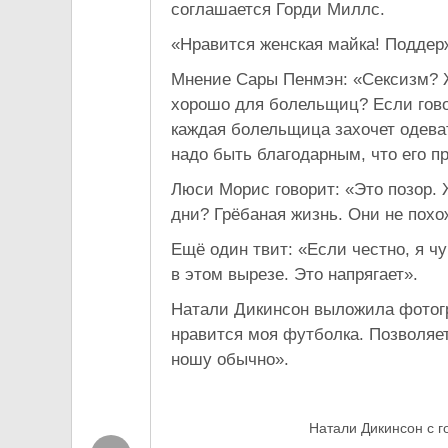
соглашается Горди Миллс.
«Нравится женская майка! Поддер
Мнение Сары Пенмэн: «Сексизм? Ж
хорошо для болельщиц? Если говор
каждая болельщица захочет одеват
надо быть благодарным, что его п
Люси Морис говорит: «Это позор.
дни? Грёбаная жизнь. Они не похо
Ещё один твит: «Если честно, я ч
в этом вырезе. Это напрягает».
Натали Дикинсон выложила фотог
нравится моя футболка. Позволяе
ношу обычно».
Натали Дикинсон с 