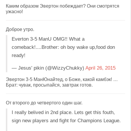
Каким образом Эвертон побеждает? Они смотрятся
ужасно!
Доброе утро.
Everton 3-5 ManU OMG!! What a
comeback!....Brother: oh boy wake up,food don
ready!
— Jesus' pikin (@WizzyChukky)
April 26, 2015
Эвертон 3-5 МанЮнайтед, о Боже, какой камбэк! …
Брат: чувак, просыпайся, завтрак готов.
От второго до четвертого один шаг.
I really belived in 2nd place. Lets get this fouth,
sign new players and fight for Champions League.