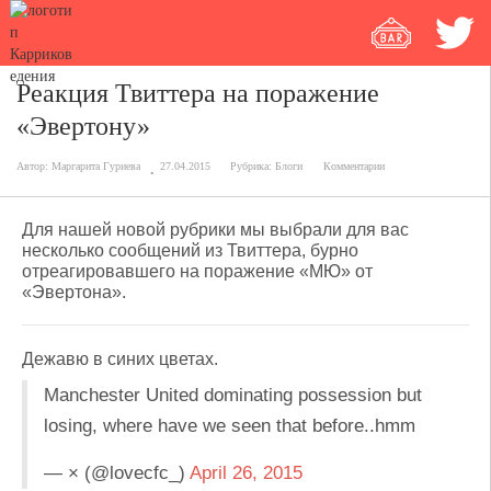
Реакция Твиттера на поражение
«Эвертону»
Автор:
Маргарита Гуриева
27.04.2015
Рубрика:
Блоги
Комментарии
Для нашей новой рубрики мы выбрали для вас
несколько сообщений из Твиттера, бурно
отреагировавшего на поражение «МЮ» от
«Эвертона».
Дежавю в синих цветах.
Manchester United dominating possession but
losing, where have we seen that before..hmm
— × (@lovecfc_)
April 26, 2015