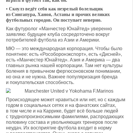
играть в футбол так, как он.
• Скоулз ведёт себя как незрелый болельщик
из Сингапура, Ханоя, Астаны и прочих великих
футбольных городов. Он поступает неверно.
Как футуролог «Манчестер Юнайтед» уверенно
заявляю: будущее клуба сосредоточено вокруг
потребителей футбола из Азии и Америки.
МЮ — это международная корпорация. Чтобы было
понятнее: есть «Рособоронэкспорт», есть «Дисней»,
есть «Манчестер Юнайтед». Азия и Америка — два
главных рынка нашей корпорации. Там нет культуры
боления в привычном фергюсоновском понимании,
но она и не нужна. Важнее популяризация бренда
и покупательская способность.
Происходящее может нравиться или нет, но с каждым
годом в социальных сетях и на фанатских сайтах,
в том числе и на Каррике, будет всё больше людей
с труднопроизносимыми фамилиями, распродающих
половину состава и увольняющих тренеров после
неудач. Их восприятие футбола входит в норму