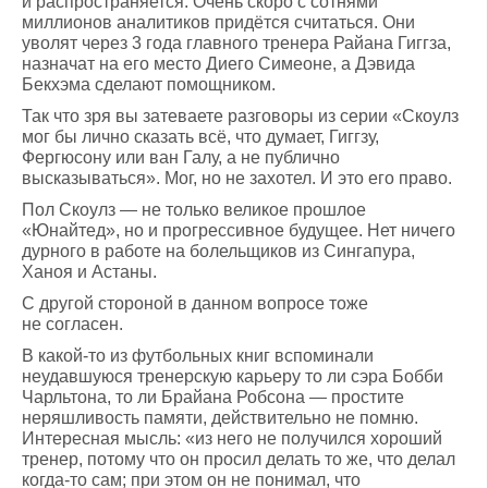
и распространяется. Очень скоро с сотнями
миллионов аналитиков придётся считаться. Они
уволят через 3 года главного тренера Райана Гиггза,
назначат на его место Диего Симеоне, а Дэвида
Бекхэма сделают помощником.
Так что зря вы затеваете разговоры из серии «Скоулз
мог бы лично сказать всё, что думает, Гиггзу,
Фергюсону или ван Галу, а не публично
высказываться». Мог, но не захотел. И это его право.
Пол Скоулз — не только великое прошлое
«Юнайтед», но и прогрессивное будущее. Нет ничего
дурного в работе на болельщиков из Сингапура,
Ханоя и Астаны.
С другой стороной в данном вопросе тоже
не согласен.
В какой-то из футбольных книг вспоминали
неудавшуюся тренерскую карьеру то ли сэра Бобби
Чарльтона, то ли Брайана Робсона — простите
неряшливость памяти, действительно не помню.
Интересная мысль: «из него не получился хороший
тренер, потому что он просил делать то же, что делал
когда-то сам; при этом он не понимал, что