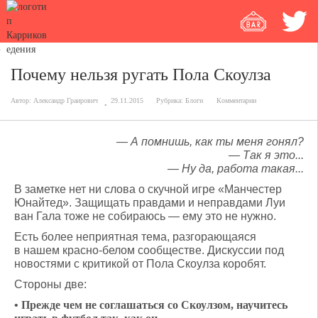
Почему нельзя ругать Пола Скоулза
Автор:
Александр Граирович
29.11.2015
Рубрика:
Блоги
Комментарии
— А помнишь, как ты меня гонял?
— Так я это...
— Ну да, работа такая...
В заметке нет ни слова о скучной игре «Манчестер
Юнайтед». Защищать правдами и неправдами Луи
ван Гала тоже не собираюсь — ему это не нужно.
Есть более неприятная тема, разгорающаяся
в нашем красно-белом сообществе. Дискуссии под
новостями с критикой от Пола Скоулза коробят.
Стороны две:
• Прежде чем не соглашаться со Скоулзом, научитесь