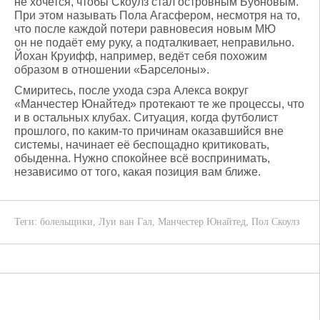
не хочется, чтобы Скоулз стал островным Бубновым.
При этом называть Пола Агасфером, несмотря на то,
что после каждой потери равновесия новым МЮ
он не подаёт ему руку, а подталкивает, неправильно.
Йохан Круифф, например, ведёт себя похожим
образом в отношении «Барселоны».
Смиритесь, после ухода сэра Алекса вокруг
«Манчестер Юнайтед» протекают те же процессы, что
и в остальных клубах. Ситуация, когда футболист
прошлого, по каким-то причинам оказавшийся вне
системы, начинает её беспощадно критиковать,
обыденна. Нужно спокойнее всё воспринимать,
независимо от того, какая позиция вам ближе.
Теги:
болельщики
,
Луи ван Гал
,
Манчестер Юнайтед
,
Пол Скоулз