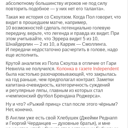
абсолютному большинству игроков не под силу
повторить подобное — у них нет его таланта».
Такая же история со Скоулзом. Когда Пол говорит, что
видит в прошедшем матче, например,
10 возможностей сделать потенциально голевую
передачу, верьте, что легенда и правда их видит. При
этом учитывайте, что Эррера видит 5 из 10,
Шнайдерлин — 2 из 10, а Каррик — Смоллинга.
И передачи недостаточно расчертить в голове, надо
еще исполнить.
Крутой аналитик из Пола Скоулза в отличие от Гари
Невилла не получился.
Колонка в газете Independent
была настолько разочаровывающей, что закрылась
на год раньше, чем предполагал контракт. Заметки
капитана-очевидность, категоричность суждений
и регулярные ляпы, главным из которых стал
«чемпионский футбол Брендана Роджерса».
Ну и что? «Рыжий принц» стал после этого чёрным?
Нет, конечно.
В Англии уже есть свой Хлебушек (Джейми Реднапп
и Георгий Черданцев — духовные братья), и мне