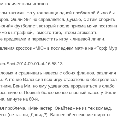
м количеством игроков.
лом тактики. Но у голландца одной проблемой было бы
ров. Эшли Янг не справляется. Думаю, с этим спорить
ногий» футболист, который после приема мяча постоян
лиже к штрафной, вместо того, чтобы атаковать
ее пределами и переместить игру к лицевой линии.
авления кроссов «МЮ» в последнем матче на «Торф Му
угловых и сравнивать навесы с обоих флангов, различия
ы. Антонио Валенсия всю игру старательно обстреливал
тника Бена Ми, но ему удавалось прорываться в слабо
ось ничего. Первый более-менее опасный навес у Эшли
а, минуте на 80-й.
ая проблема. «Манчестер Юнайтед» не из тех команд,
есы (не так ли, Дэвид?). Важнее обеспечение широты