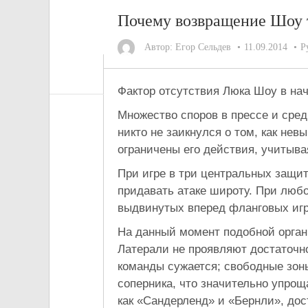
Почему возвращение Шоу
Автор:
Егор Сельдев
11.09.2014
Р
Фактор отсутствия Люка Шоу в нач
Множество споров в прессе и сред
никто не заикнулся о том, как нев
ограничены его действия, учитывая
При игре в три центральных защит
придавать атаке широту. При люб
выдвинутых вперед фланговых игр
На данный момент подобной орган
Латерали не проявляют достаточно
команды сужается; свободные зон
соперника, что значительно упро
как «Сандерленд» и «Бернли», дос