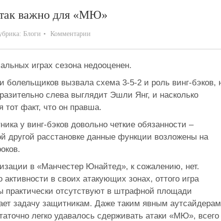
 так важно для «МЮ»
убрика:
Блоги
Комментарии
альных играх сезона недооценен.
и болельщиков вызвала схема 3-5-2 и роль винг-бэков, 
ыразительно слева выглядит Эшли Янг, и насколько
 тот факт, что он правша.
ника у винг-бэков довольно четкие обязанности –
ой другой расстановке данные функции возложены на
оков.
изации в «Манчестер Юнайтед», к сожалению, нет.
 активности в своих атакующих зонах, оттого игра
ы практически отсутствуют в штрафной площади
щает задачу защитникам. Даже таким явным аутсайдерам
таточно легко удавалось сдерживать атаки «МЮ», всего