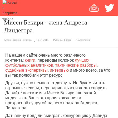
Мисси Бекири - жена Андреса
Линдегора
Автор:
Кирилл Радченко
19.04.2015
Рубрика:
Блоги
Комментарии
На нашем сайте очень много различного
контента:
книги
, переводы колонок
лучших
футбольных аналитиков
,
тактические разборы
,
судебные экспертизы
,
интервью
и много всего, за что
вы так полюбили этот ресурс.
Друзья, нужно немного отдохнуть. Не будем читать
огромные тексты, переваривать их и долго спорить.
Давайте восхитимся Мисси Бекири, шведской
моделью албанского происхождения и
прекрасной супругой нашего вратаря Андерса
Линдегора.
Датчанину вряд ли выиграть конкуренцию у Давида