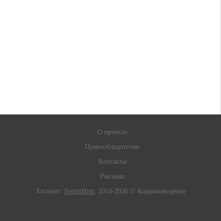
О проекте
Правообладателям
Контакты
Реклама
Хостинг:
SprintHost
; 2014-2026 © Карриковедение