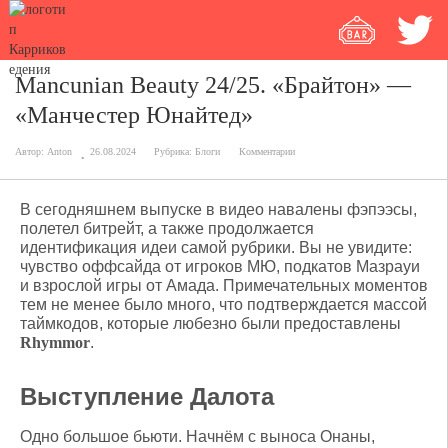
Mancunian Beauty 24/25. «Брайтон» —
«Манчестер Юнайтед»
Автор:
Anton
26.08.2024
Рубрика:
Блоги
Комментарии
В сегодняшнем выпуске в видео навалены фэпээсы,
полетел битрейт, а также продолжается
идентификация идеи самой рубрики. Вы не увидите:
чувство оффсайда от игроков МЮ, подкатов Мазрауи
и взрослой игры от Амада. Примечательных моментов
тем не менее было много, что подтверждается массой
таймкодов, которые любезно были предоставлены
Rhymmor
.
Выступление Далота
Одно большое бьюти. Начнём с выноса Онаны,