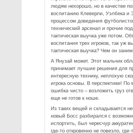
людям нехорошо, но в качестве по
воспитанию Клеверли, Уэлбека и 
процессом доведения футболистов 
технический арсенал и прочие по
тактическая выучка уже потом. Об
воспитания трех игроков, так уж 
тактическая выучка? Чем он заним
А Янузай может. Этот мальчик об
принимает лучшие решения для пр
интересную технику, неплохую ско
игрока основы. В перспективе! По 
ошибка чисто – возложить груз от
еще не готов к ноше.
Из таких вещей и складывается н
новый Босс разбирался с возможно
испортить, был чересчур аккурате
где-то откровенно не повезло, где