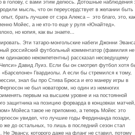
о в голову, с вами этим делюсь. Дотошные наблюдения 
ородили мысль, что он переусердствует в желании быть
пыт, брать лучшее от сэра Алекса – это благо, это, ка
менно Мойес, а не кто-то еще у руля «Юнайтед».
охо, но копия, как вы знаете...
опировать. Эти татаро-монгольские набеги Джонни Эванс
пичный российский футбольный комментатор (фамилия не
оем одинаково некомпетентны) рассказал несведущему
«Челси» Давид Луиз. Если бы он смотрел футбол хотя б
в «Барселоне» Гвардиолы. А если бы стремился к тому,
ессии, знал бы про Стива Брюса и его манеру игры в
Фергюсон не был новатором, но один из немногих
применять первым на высшем уровне и на постоянной
го защитника на позицию форварда в концовках матчей
ном» Мойеса такое не припомню, а теперь Мойес это
 Фергюсон увидел, что лучшие годы Фердинанда позади,
то же до остальных, то лишь в последний сезон стал
 Не Эвансу, которого даже на фланг не ставил, потому