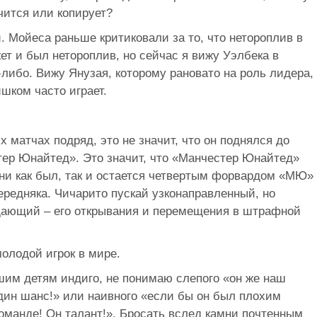
чится или копирует?
 Мойеса раньше критиковали за то, что нетороплив в
ет и был нетороплив, но сейчас я вижу Уэлбека в
-либо. Вижу Янузая, которому рановато на роль лидера,
шком часто играет.
х матчах подряд, это не значит, что он поднялся до
ер Юнайтед». Это значит, что «Манчестер Юнайтед»
нни как был, так и остается четвертым форвардом «МЮ»
редняка. Чичарито пускай узконаправленный, но
дающий – его открывания и перемещения в штрафной
молодой игрок в мире.
шим детям индиго, не понимаю слепого «он же наш
дин шанс!» или наивного «если бы он был плохим
команде! Он талант!». Бросать вслед камни почтенным