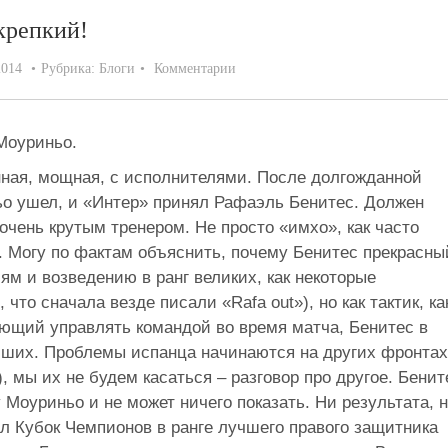
 крепкий!
2014
Рубрика:
Блоги
Комментарии
Моуриньо.
ная, мощная, с исполнителями. После долгожданной
о ушел, и «Интер» принял Рафаэль Бенитес. Должен
очень крутым тренером. Не просто «имхо», как часто
ии. Могу по фактам объяснить, почему Бенитес прекрасны
ям и возведению в ранг великих, как некоторые
что сначала везде писали «Rafa out»), но как тактик, ка
еющий управлять командой во время матча, Бенитес в
чших. Проблемы испанца начинаются на других фронтах
), мы их не будем касаться – разговор про другое. Бенит
Моуриньо и не может ничего показать. Ни результата, 
ал Кубок Чемпионов в ранге лучшего правого защитника