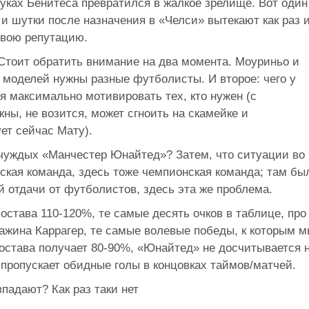
руках Бенитеса превратился в жалкое зрелище. Вот один
и шутки после назначения в «Челси» вытекают как раз 
свою репутацию.
Стоит обратить внимание на два момента. Моуриньо и
 моделей нужны разные футболисты. И второе: чего у
ия максимально мотивировать тех, кто нужен (с
ны, не возится, может сгноить на скамейке и
ет сейчас Мату).
 чуждых «Манчестер Юнайтед»? Затем, что ситуации во
ская команда, здесь тоже чемпионская команда; там бы
 отдачи от футболистов, здесь эта же проблема.
става 110-120%, те самые десять очков в таблице, про
ражина Каррагер, те самые волевые победы, к которым 
состава получает 80-90%, «Юнайтед» не досчитывается 
 пропускает обидные голы в концовках таймов/матчей.
падают? Как раз таки нет