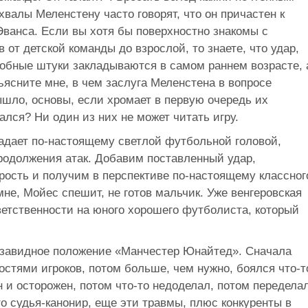
хвалы Меленстену часто говорят, что он причастен к
Эванса. Если вы хотя бы поверхностно знакомы с
от детской команды до взрослой, то знаете, что удар,
добные штуки закладываются в самом раннем возрасте, 
ъясните мне, в чем заслуга Меленстена в вопросе
вышло, основы, если хромает в первую очередь их
ался? Ни один из них не может читать игру.
ладает по-настоящему светлой футбольной головой,
одолжения атак. Добавим поставленный удар,
рость и получим в перспективе по-настоящему классног
мне, Мойес спешит, не готов мальчик. Уже венгеровская
ветственности на юного хорошего футболиста, который
езавидное положение «Манчестер Юнайтед». Сначала
стями игроков, потом больше, чем нужно, боялся что-т
н и осторожен, потом что-то недоделал, потом переделал
-то судья-канонир, еще эти травмы, плюс конкуренты в