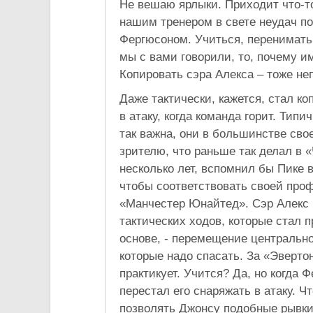
Не вешаю ярлыки. Приходит что-т
нашим тренером в свете неудач п
Фергюсоном. Учиться, перенимать о
мы с вами говорили, то, почему и
Копировать сэра Алекса – тоже непл
Даже тактически, кажется, стал к
в атаку, когда команда горит. Ти
так важна, они в большинстве св
зрителю, что раньше так делал в 
несколько лет, вспомнил бы Пике 
чтобы соответствовать своей проф
«Манчестер Юнайтед». Сэр Алекс 
тактических ходов, которые стал 
основе, - перемещение центрально
которые надо спасать. За «Эверто
практикует. Учится? Да, но когда
перестал его снаряжать в атаку. Ч
позволять Джонсу подобные рывки.