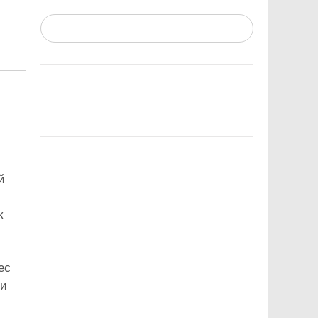
й
к
ес
ни