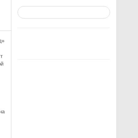
д»
ят
ой
на