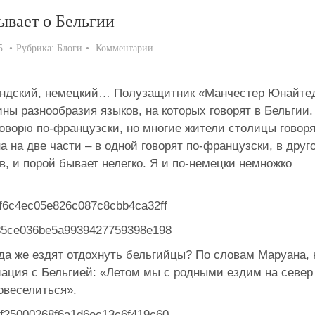
ывает о Бельгии
5
Рубрика:
Блоги
Комментарии
андский, немецкий… Полузащитник «Манчестер Юнайте
ы разнообразия языков, на которых говорят в Бельгии.
оворю по-французски, но многие жители столицы говор
а на две части – в одной говорят по-французски, в друг
в, и порой бывает нелегко. Я и по-немецки немножко
да же ездят отдохнуть бельгийцы? По словам Маруана, 
циация с Бельгией: «Летом мы с родными ездим на север
овеселиться».